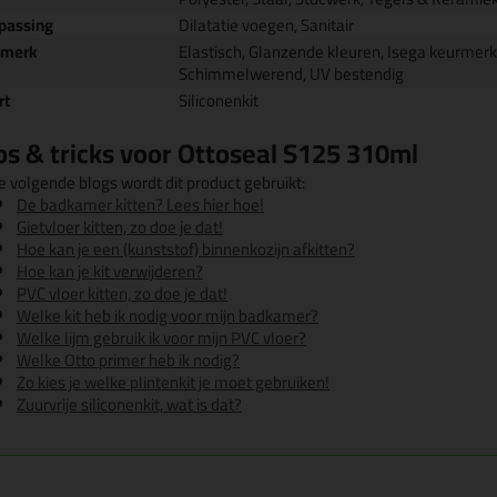
passing
Dilatatie voegen, Sanitair
nmerk
Elastisch, Glanzende kleuren, Isega keurmerk,
Schimmelwerend, UV bestendig
rt
Siliconenkit
ps & tricks voor Ottoseal S125 310ml
e volgende blogs wordt dit product gebruikt:
De badkamer kitten? Lees hier hoe!
Gietvloer kitten, zo doe je dat!
Hoe kan je een (kunststof) binnenkozijn afkitten?
Hoe kan je kit verwijderen?
PVC vloer kitten, zo doe je dat!
Welke kit heb ik nodig voor mijn badkamer?
Welke lijm gebruik ik voor mijn PVC vloer?
Welke Otto primer heb ik nodig?
Zo kies je welke plintenkit je moet gebruiken!
Zuurvrije siliconenkit, wat is dat?