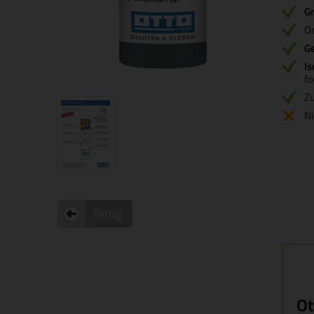
Gr
O
G
Is
fo
Zu
Ni
Terug
Ot