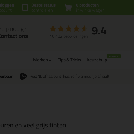
nloggen
Bestelstatus
0 producten
ccount
controleren
in winkelwagen
9.4
Hulp nodig?
Contact ons
16.432 beoordelingen
Merken
Tips & Tricks
Keuzehulp
verbaar
PostNL afhaalpunt: kies zelf wanneer je afhaalt
euren en veel grijs tinten