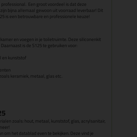
 professional. Een groot voordeel is dat deze
e zijn bijna allemaal gewoon uit voorraad leverbaar! Dit
125 is een betrouwbare en professionele keuze!
dkamer en voegen in je toiletruimte. Deze siliconenkit
. Daarnaast is de S125 te gebruiken voor:
 en kunststof
menten
oals keramiek, metaal, glas etc.
25
en zoals: hout, metaal, kunststof, glas, acrylsanitair,
meer!
n om het datablad even te bekijken. Deze vind je