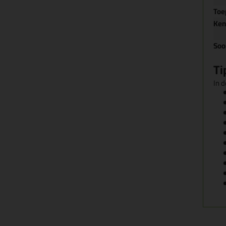
Toe
Ke
Soo
Ti
In d