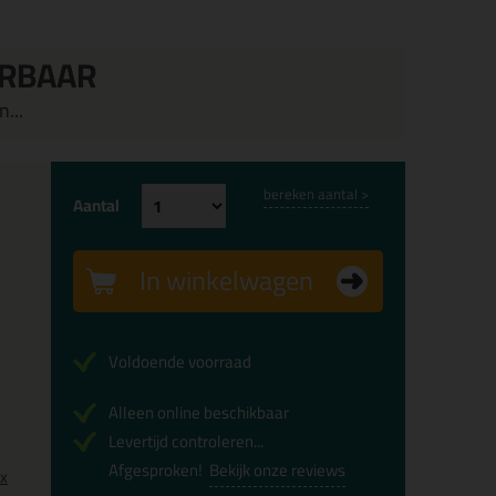
ERBAAR
...
bereken aantal >
Aantal
In winkelwagen
Voldoende voorraad
Alleen online beschikbaar
Levertijd controleren...
Afgesproken!
Bekijk onze reviews
0x