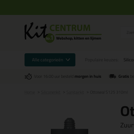
Alle categorieën
Populaire keuzes:
Silic
Voor 16:00 uur besteld
morgen in huis
Gratis
be
Home
Siliconenkit
Sanitairkit
Ottoseal S125 310ml
O
Zuurv