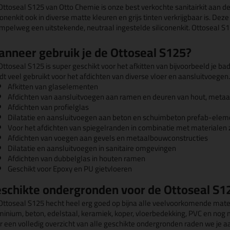
Ottoseal S125 van Otto Chemie is onze best verkochte sanitairkit aan de
conenkit ook in diverse matte kleuren en grijs tinten verkrijgbaar is. Dez
simpelweg een uitstekende, neutraal ingestelde siliconenkit. Ottoseal S
nneer gebruik je de Ottoseal S125?
ttoseal S125 is super geschikt voor het afkitten van bijvoorbeeld je ba
dt veel gebruikt voor het afdichten van diverse vloer en aansluitvoegen
Afkitten van glaselementen
Afdichten van aansluitvoegen aan ramen en deuren van hout, metaal
Afdichten van profielglas
Dilatatie en aansluitvoegen aan beton en schuimbeton prefab-ele
Voor het afdichten van spiegelranden in combinatie met materialen z
Afdichten van voegen aan gevels en metaalbouwconstructies
Dilatatie en aansluitvoegen in sanitaire omgevingen
Afdichten van dubbelglas in houten ramen
Geschikt voor Epoxy en PU gietvloeren
schikte ondergronden voor de Ottoseal S1
Ottoseal S125 hecht heel erg goed op bijna alle veelvoorkomende material
minium, beton, edelstaal, keramiek, koper, vloerbedekking, PVC en nog 
r een volledig overzicht van alle geschikte ondergronden raden we je aa