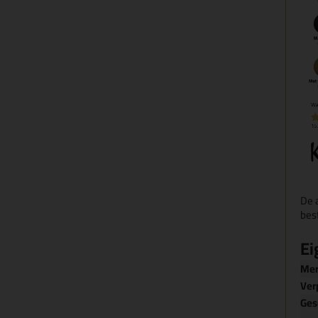
De 
bes
Ei
Me
Ver
Ges