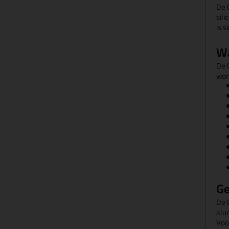
De 
sili
is 
Wa
De O
wor
Ge
De 
alu
Voo