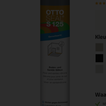
Kleu
Waa
M