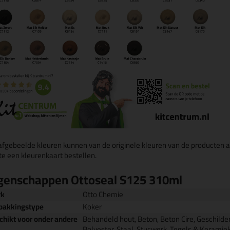
afgebeelde kleuren kunnen van de originele kleuren van de producten a
te een kleurenkaart bestellen.
genschappen Ottoseal S125 310ml
rk
Otto Chemie
pakkingstype
Koker
chikt voor onder andere
Behandeld hout, Beton, Beton Cire, Geschilde
Polyester, Staal, Stucwerk, Tegels & Keramiek