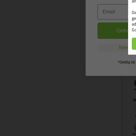
an
Email
Da
ge
ad
Go
Ontvang
Nee, ik
*Geldig bi