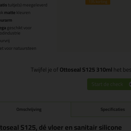
13%
korting
atis
tuitje(s) meegeleverd
ok
matte
kleuren
eurarm
ega
geschikt voor
odindustrie
urvrij
et voor natuursteen
Twijfel je of
Ottoseal S125 310ml
het bes
Start de check
Omschrijving
Specificaties
toseal S125, dé vloer en sanitair silicone