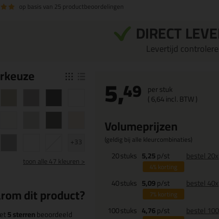
op basis van
25 productbeoordelingen
DIRECT LEV
Levertijd controleren
r
keuze
5,
49
per stuk
(
6,
64
incl. BTW )
Volumeprijzen
(geldig bij alle kleurcombinaties)
+33
20
stuks
5,25
p/st
bestel 20x
toon
alle 47 kleuren >
4%
korting
40
stuks
5,09
p/st
bestel 40x
rom dit product?
7%
korting
100
stuks
4,76
p/st
bestel 10
et
5 sterren
beoordeeld