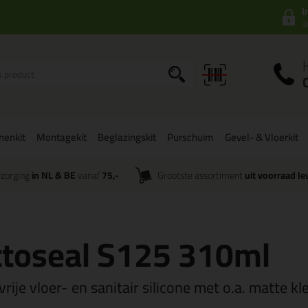
I
a
onenkit
Montagekit
Beglazingskit
Purschuim
Gevel- & Vloerkit
zorging
in NL & BE
vanaf
75,-
Grootste assortiment
uit voorraad le
ttoseal S125 310ml
rije vloer- en sanitair silicone met o.a. matte kl