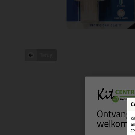
Terug
C
Ontvang 
welkomst
Ki
an
co