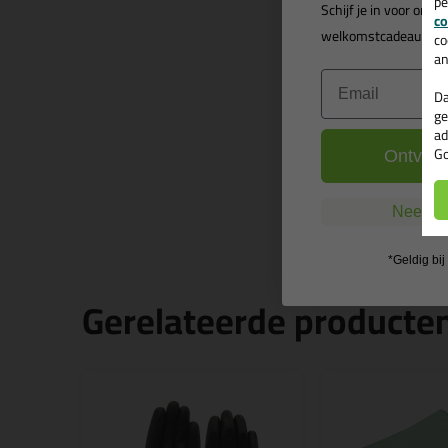
pe
Schijf je in voor onz
co
welkomstcadeau
t.w.
co
an
Email
Da
ge
ad
Go
Ontvang
Nee, ik
*Geldig bi
Gerelateerde producte