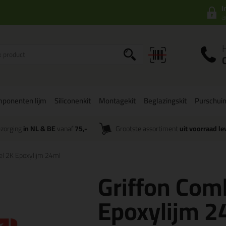
I
a
mponenten lijm
Siliconenkit
Montagekit
Beglazingskit
Purschui
zorging
in NL & BE
vanaf
75,-
Grootste assortiment
uit voorraad le
el 2K Epoxylijm 24ml
Griffon Com
Epoxylijm 2