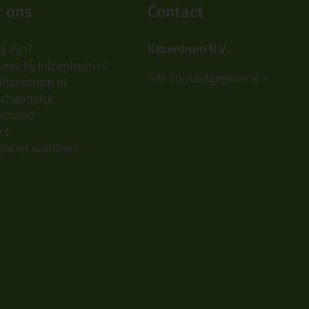
 ons
Contact
j zijn?
Kitcentrum B.V.
res bij kitcentrum.nl
Alle contactgegevens >
Kitcentrum.nl
chappelijk
elmand
ct
ancier worden?