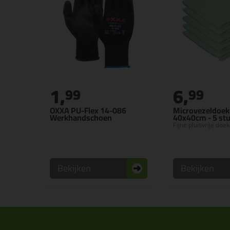
1,
6,
99
99
OXXA PU-Flex 14-086
Microvezeldoe
Werkhandschoen
40x40cm - 5 st
Fijne pluisvrije doe
Bekijken
Bekijken