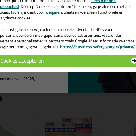
rsoonlijke content kunnen laten zien. Meer weten?
Lees hier ons
e nieuwsbrief en ontvang een
Kenmerken
okiebeleid
. Door op "Cookies accepteren" te klikken, ga je akkoord met alle
v. €35,-
bij je eerste bestelling!
Snel
okies. Indien je kiest voor
weigeren
, plaatsen we alleen functionele en
alytische cookies.
Glashelder
Super sterk
arnaast gebruiken wij cookies en mobiele advertentie-ID’s voor
Universeel, geschikt voor vele
personaliseerde en niet-gepersonaliseerde advertenties, waaronder
Temperatuurbestendig van -4
vertentiepersonalisatie via partners zoals Google. Meer informatie over hoe
Vullend
ogle persoonsgegevens gebruikt:
https://business.safety.google/privacy/
Waterbestendig
 de actiecode ›
Chemicaliënbestendig
Cookies accepteren
Overschilderbaar
 wil geen cadeau
j aankoop vanaf €125,-
n