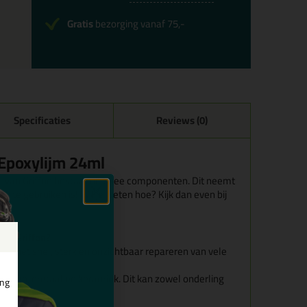
Gratis
bezorging vanaf 75,-
Specificaties
Reviews (0)
 Epoxylijm 24ml
m van Griffon bestaat uit twee componenten. Dit neemt
k te gebruiken is! Wil je weten hoe? Kijk dan even bij
van Griffon?
oor het snel, sterk en onzichtbaar repareren van vele
t, steen, metaal en keramiek. Dit kan zowel onderling
ing
rialen.