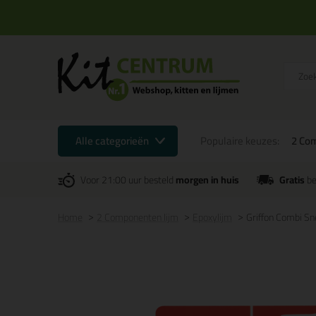
Alle categorieën
Populaire keuzes:
2 Co
Voor 21:00 uur besteld
morgen in huis
Gratis
be
Home
2 Componenten lijm
Epoxylijm
Griffon Combi Sn