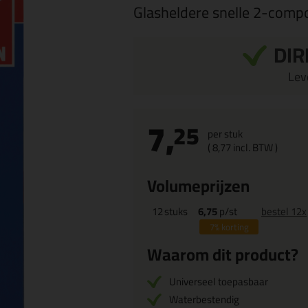
Glasheldere snelle 2-comp
DIR
Leve
7,
25
per stuk
(
8,
77
incl. BTW )
Volumeprijzen
12
stuks
6,75
p/st
bestel 12x
7%
korting
Waarom dit product?
Universeel toepasbaar
Waterbestendig