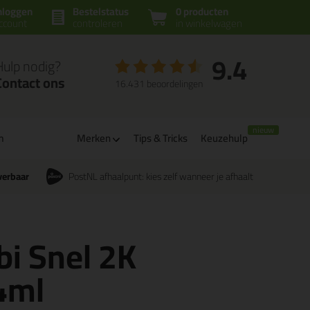
nloggen
Bestelstatus
0 producten
ccount
controleren
in winkelwagen
9.4
Hulp nodig?
Contact ons
16.431 beoordelingen
m
Merken
Tips & Tricks
Keuzehulp
verbaar
PostNL afhaalpunt: kies zelf wanneer je afhaalt
bi Snel 2K
4ml