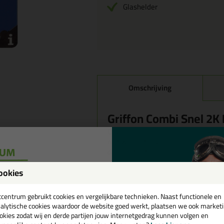
Glashelder
Omschrijving
Griffon Combi Snel 2K
Deze glasheldere en snelle epoxylij
niet weg dat deze lijm heel gemakkelij
de specificaties.
ookies
Wanneer gebruik je deze epoxylijm 
een
Deze 2 compontenten lijm is ideaal v
materialen. Denk hierbij aan:
cadeau 💚
tcentrum gebruikt cookies en vergelijkbare technieken. Naast functionele en
aardewerk, porselein, glas, leer, hou
alytische cookies waardoor de website goed werkt, plaatsen we ook market
als in een combinatie van zulke mate
okies zodat wij en derde partijen jouw internetgedrag kunnen volgen en