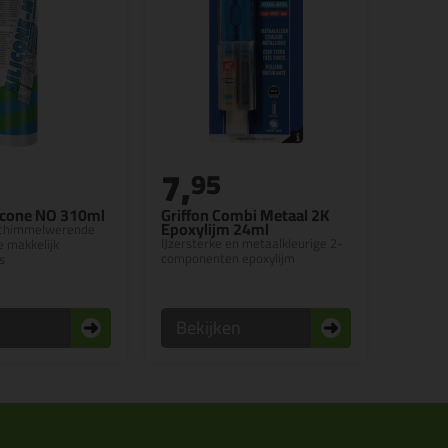
7,
95
icone NO 310ml
Griffon Combi Metaal 2K
Epoxylijm 24ml
 schimmelwerende
IJzersterke en metaalkleurige 2-
ie makkelijk
componenten epoxylijm
s
n
Bekijken