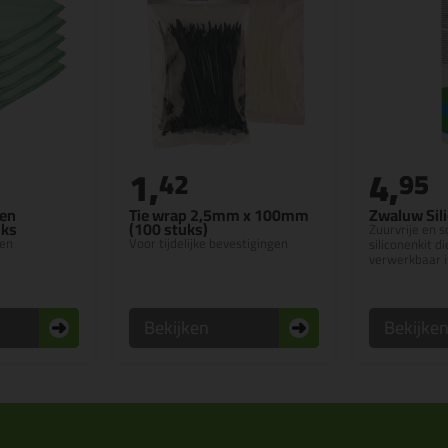
1,
4,
42
95
ken
Tie wrap 2,5mm x 100mm
Zwaluw Sil
uks
(100 stuks)
Zuurvrije en
ken
Voor tijdelijke bevestigingen
siliconenkit d
verwerkbaar i
Bekijken
Bekijke