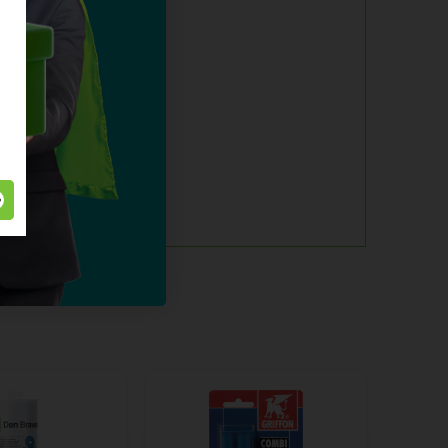
 materialen
0°C tot +100°C