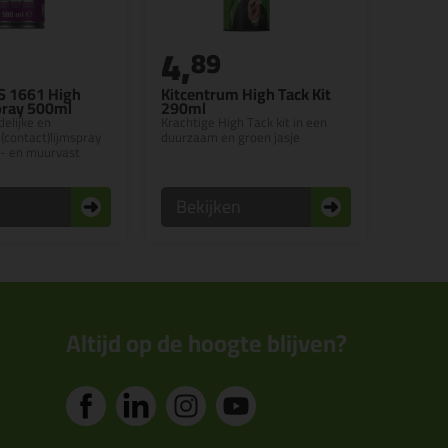
4,
89
S 1661 High
Kitcentrum High Tack Kit
pray 500ml
290ml
delijke en
Krachtige High Tack kit in een
(contact)lijmspray
duurzaam en groen jasje
r- en muurvast
n
Bekijken
Altijd op de hoogte blijven?