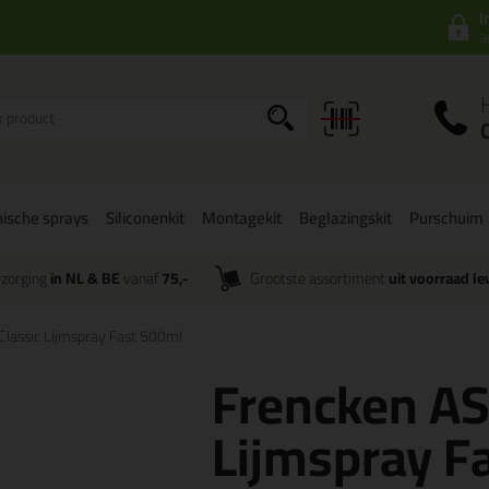
I
a
ische sprays
Siliconenkit
Montagekit
Beglazingskit
Purschuim
zorging
in NL & BE
vanaf
75,-
Grootste assortiment
uit voorraad le
Classic Lijmspray Fast 500ml
Frencken AS
Lijmspray F