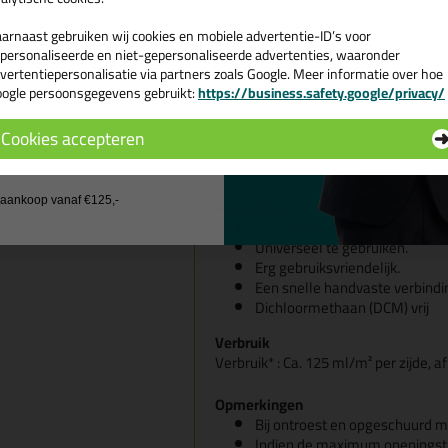
linoleum, leder, textiel, rubber
Voor de kleinere klussen zoals
arnaast gebruiken wij cookies en mobiele advertentie-ID’s voor
Voor het lijmen van de meeste
personaliseerde en niet-gepersonaliseerde advertenties, waaronder
Voor tweezijdige verlijmingen 
vertentiepersonalisatie via partners zoals Google. Meer informatie over hoe
bekledingsplaten (Formica®, R
ogle persoonsgegevens gebruikt:
https://business.safety.google/privacy/
 de actiecode ›
en karton, stoffering, textiel, vi
trapneuzen, rubbers, isolatiem
Cookies accepteren
kunststoffen (altijd eerst test
 wil geen cadeau
ondergronden, hout, spaanplaat
j aankoop vanaf €125,-
Kenmerken
Een contactlijm met een goede
Universeel te gebruiken.
Erg gebruiksvriendelijk.
Een snelle handvaste verbindi
Dichloormethaan (DCM) vrij
Verbruik
Verbruik* : Ca. 125 ml/m² per zijde, a
Opmerkingen
Bij ontroest en opgeschuurd me
Indien de maximum openingstijd