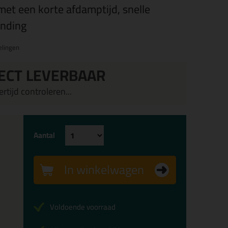
met een korte afdamptijd, snelle
inding
elingen
ECT LEVERBAAR
rtijd controleren...
Aantal
In winkelwagen
Voldoende voorraad