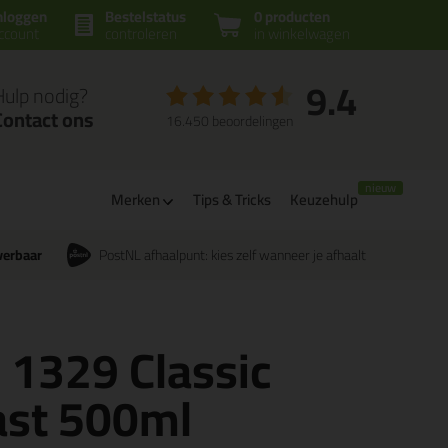
nloggen
Bestelstatus
0 producten
ccount
controleren
in winkelwagen
9.4
Hulp nodig?
Contact ons
16.450 beoordelingen
Merken
Tips & Tricks
Keuzehulp
verbaar
PostNL afhaalpunt: kies zelf wanneer je afhaalt
 1329 Classic
ast 500ml