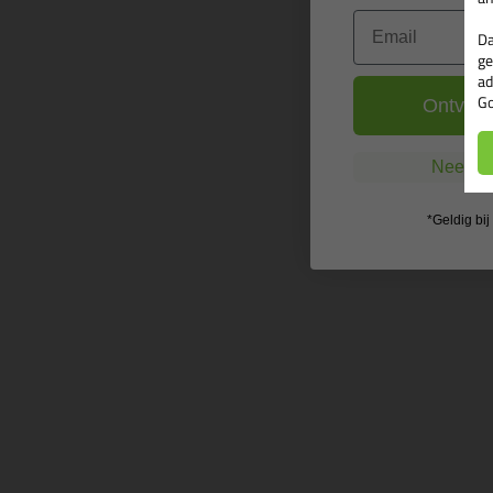
Email
Da
ge
ad
Go
Ontvang
Nee, ik
*Geldig bi