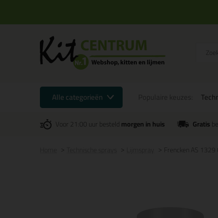
Alle categorieën
Populaire keuzes:
Techn
Voor 21:00 uur besteld
morgen in huis
Gratis
be
Home
Technische sprays
Lijmspray
Frencken AS 1329 