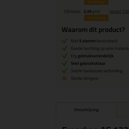
8%
korting
120
stuks
3,99
p/st
bestel 12
20%
korting
Waarom dit product?
Met
5 sterren
beoordeeld
Goede hechting op vele materia
Erg
gebruiksvriendelijk
Snel gebruiksklaar
Snelle handvaste verbinding
Sterke lijmgeur
Omschrijving