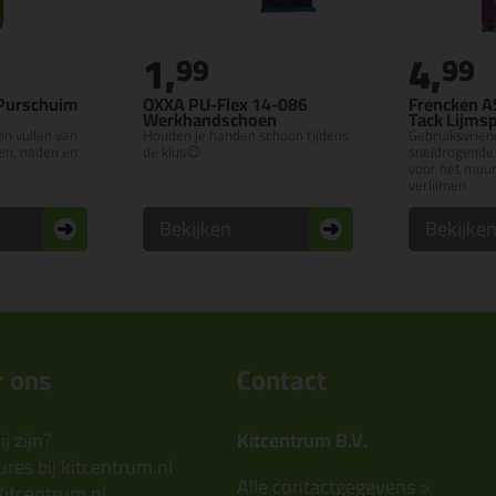
1,
4,
99
99
 Purschuim
OXXA PU-Flex 14-086
Frencken A
Werkhandschoen
Tack Lijms
en vullen van
Houden je handen schoon tijdens
Gebruiksvrien
en, naden en
de klus😉
sneldrogende 
voor het muu
verlijmen
Bekijken
Bekijke
 ons
Contact
j zijn?
Kitcentrum B.V.
res bij kitcentrum.nl
Alle contactgegevens >
Kitcentrum.nl