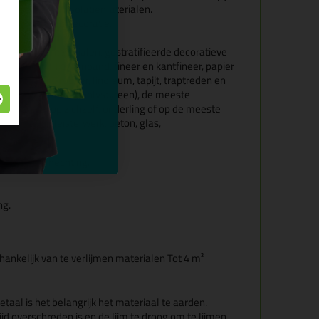
s, tapijt, kurk en isolatiematerialen.
 het lijmen van decoratie.
 kunststoffen.
van diverse materialen, gestratifieerde decoratieve
esopal®,…), kantenband, fineer en kantfineer, papier
lt, leder, kurk, rubber, linoleum, tapijt, traptreden en
ateriaal (niet voor polystyreen), de meeste
en), … zowel op zichzelf, onderling of op de meeste
, metaal, pleisterwerk, beton, glas,
 en snelle hechting.
ng.
fhankelijk van te verlijmen materialen Tot 4 m²
taal is het belangrijk het materiaal te aarden.
 overschreden is en de lijm te droog om te lijmen,