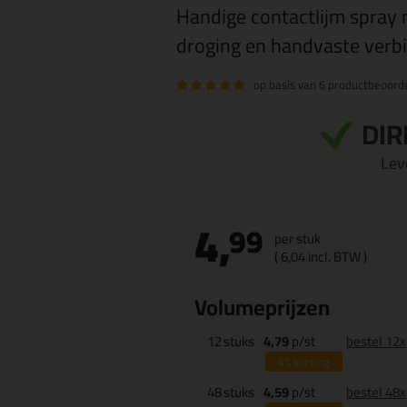
Handige contactlijm spray 
droging en handvaste verb
op basis van
6 productbeoord
DIR
Leve
4,
99
per stuk
(
6,
04
incl. BTW )
Volumeprijzen
12
stuks
4,79
p/st
bestel 12x
4%
korting
48
stuks
4,59
p/st
bestel 48x