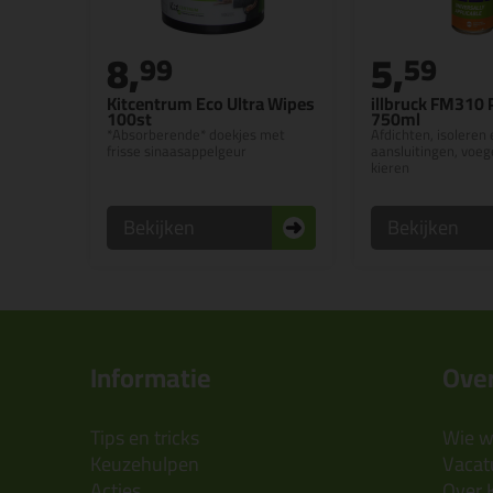
8,
5,
99
59
Kitcentrum Eco Ultra Wipes
illbruck FM310
100st
750ml
*Absorberende* doekjes met
Afdichten, isoleren 
frisse sinaasappelgeur
aansluitingen, voeg
kieren
Bekijken
Bekijken
Informatie
Over
Tips en tricks
Wie wi
Keuzehulpen
Vacatu
Acties
Over 