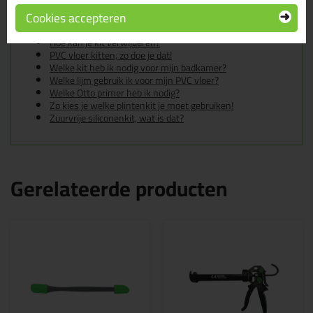
De badkamer kitten? Lees hier hoe!
Cookies accepteren
Gietvloer kitten, zo doe je dat!
Hoe kan je een (kunststof) binnenkozijn afkitten?
Hoe kan je kit verwijderen?
PVC vloer kitten, zo doe je dat!
Welke kit heb ik nodig voor mijn badkamer?
Welke lijm gebruik ik voor mijn PVC vloer?
Welke Otto primer heb ik nodig?
Zo kies je welke plintenkit je moet gebruiken!
Zuurvrije siliconenkit, wat is dat?
Gerelateerde producten