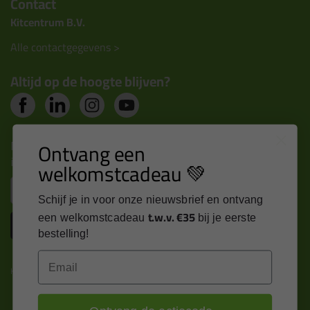
Contact
Kitcentrum B.V.
Alle contactgegevens >
Altijd op de hoogte blijven?
Nieuws, tips en exclusieve deals rechtstreeks in je
Ontvang een
inbox
welkomstcadeau 💚
Email
Schijf je in voor onze nieuwsbrief en ontvang
t.w.v. €35
een welkomstcadeau
bij je eerste
Inschrijven
bestelling!
Email
Kitcentrum is trots op: