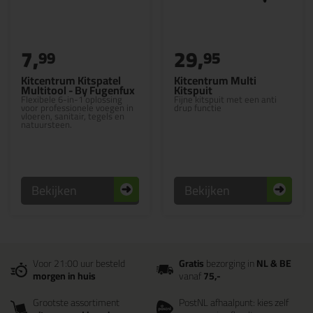
7,
29,
99
95
Kitcentrum Kitspatel
Kitcentrum Multi
Multitool - By Fugenfux
Kitspuit
Flexibele 6-in-1 oplossing
Fijne kitspuit met een anti
voor professionele voegen in
drup functie
vloeren, sanitair, tegels en
natuursteen.
Bekijken
Bekijken
Voor 21:00 uur besteld
Gratis
bezorging in
NL & BE
morgen in huis
vanaf
75,-
Grootste assortiment
PostNL afhaalpunt: kies zelf