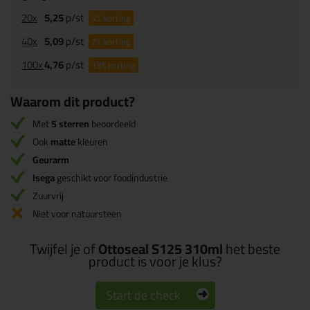
20x
5,25
p/st
4%
korting
40x
5,09
p/st
7%
korting
100x
4,76
p/st
13%
korting
Waarom dit product?
Met
5 sterren
beoordeeld
Ook
matte
kleuren
Geurarm
Isega
geschikt voor foodindustrie
Zuurvrij
Niet voor natuursteen
Twijfel je of
Ottoseal S125 310ml
het beste
product is voor je klus?
Start de check