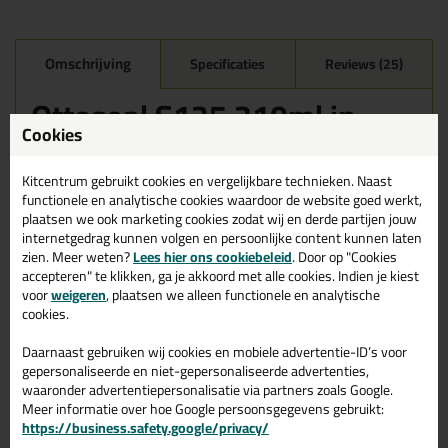
Omschrijving
Specificaties
Reviews (25)
Ottoseal S125 310ml in
Aluminium C14
Cookies
Zoek je kit in een specifieke kleur? Gevonden! Deze sanitairkit
Kitcentrum gebruikt cookies en vergelijkbare technieken. Naast
Ottoseal S125 310ml in de kleur Aluminium C14 is te gebruiken
functionele en analytische cookies waardoor de website goed werkt,
voor verschillende toepassingen. Een duurzame en veelzijdige kit
plaatsen we ook marketing cookies zodat wij en derde partijen jouw
welke makkelijk te verwerken is. Perfect als je een bijpassende
internetgedrag kunnen volgen en persoonlijke content kunnen laten
kleur zoekt met gegarandeerd een topresultaat. Bestel de
zien. Meer weten?
Lees hier ons cookiebeleid
. Door op "Cookies
Ottoseal S125 310ml in kleur Aluminium C14 vandaag nog! Op
accepteren" te klikken, ga je akkoord met alle cookies. Indien je kiest
voorraad en op werkdagen besteld = morgen in huis.
voor
weigeren
, plaatsen we alleen functionele en analytische
cookies.
Wil je meer weten over de toepassing en kenmerken van dit
product?
Lees alles over dit product >
Daarnaast gebruiken wij cookies en mobiele advertentie-ID’s voor
Tips & tricks voor Ottoseal S125
gepersonaliseerde en niet-gepersonaliseerde advertenties,
waaronder advertentiepersonalisatie via partners zoals Google.
310ml
Meer informatie over hoe Google persoonsgegevens gebruikt:
https://business.safety.google/privacy/
In de volgende blogs wordt dit product gebruikt: