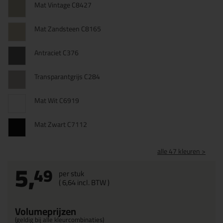
Mat Vintage C8427
Mat Zandsteen C8165
Antraciet C376
Transparantgrijs C284
Mat Wit C6919
Mat Zwart C7112
alle 47 kleuren >
5,
49
per stuk
(
6,
64
incl. BTW )
Volumeprijzen
(geldig bij alle kleurcombinaties)