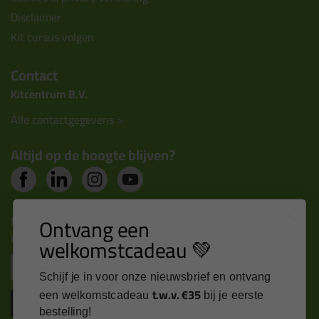
Disclaimer
Kit cursus volgen
Contact
Kitcentrum B.V.
Alle contactgegevens >
Altijd op de hoogte blijven?
Nieuws, tips en exclusieve deals rechtstreeks in je
Ontvang een
inbox
welkomstcadeau 💚
Email
Schijf je in voor onze nieuwsbrief en ontvang
t.w.v. €35
een welkomstcadeau
bij je eerste
Inschrijven
bestelling!