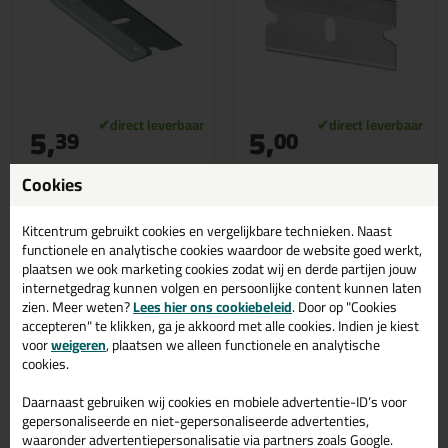
5,
5,
39
00
ANZA Reservemesjes
Stanley Reservemessen
Cookies
voor ruitenkrabber (10
Glasschraper (10 stuks)
stuks)
Reservemessen voor de
metalen glaskrabber van
Professionele vervangmesjes
Stanley
voor o.a. de ANZA
Kitcentrum gebruikt cookies en vergelijkbare technieken. Naast
Ruitenkrabber
functionele en analytische cookies waardoor de website goed werkt,
plaatsen we ook marketing cookies zodat wij en derde partijen jouw
internetgedrag kunnen volgen en persoonlijke content kunnen laten
zien. Meer weten?
Lees hier ons cookiebeleid
. Door op "Cookies
accepteren" te klikken, ga je akkoord met alle cookies. Indien je kiest
Bekijken
Bekijken
voor
weigeren
, plaatsen we alleen functionele en analytische
cookies.
Daarnaast gebruiken wij cookies en mobiele advertentie-ID’s voor
gepersonaliseerde en niet-gepersonaliseerde advertenties,
waaronder advertentiepersonalisatie via partners zoals Google.