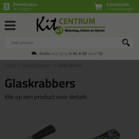
Bestelstatus
0 producten
of inloggen
in winkelwagen
Gratis
bezorging
in NL & BE
vanaf
75,-
Home
Gereedschappen
Glaskrabbers
Glaskrabbers
Klik op een product voor details