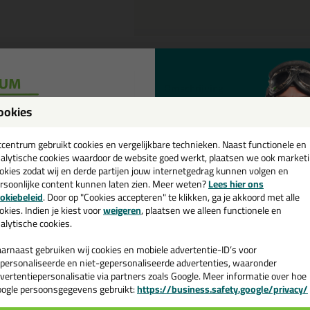
Omschrijving
Video
ookies
een
Rectavit Drystone Gel,
cadeau 💚
tcentrum gebruikt cookies en vergelijkbare technieken. Naast functionele en
vocht
alytische cookies waardoor de website goed werkt, plaatsen we ook market
De Drystone Gel van Rectavit is een s
okies zodat wij en derde partijen jouw internetgedrag kunnen volgen en
rsoonlijke content kunnen laten zien. Meer weten?
Lees hier ons
De gel verspreidt zich in de muur en
e nieuwsbrief en ontvang een
okiebeleid
. Door op "Cookies accepteren" te klikken, ga je akkoord met alle
vocht. De gel is eenvoudig in te bren
v. €35,-
bij je eerste bestelling!
okies. Indien je kiest voor
weigeren
, plaatsen we alleen functionele en
mortelvoeg van de muur.
alytische cookies.
Let op!
arnaast gebruiken wij cookies en mobiele advertentie-ID’s voor
Bij deze koker is een aanvulling op d
personaliseerde en niet-gepersonaliseerde advertenties, waaronder
raden we je aan om er een
Drystone 
vertentiepersonalisatie via partners zoals Google. Meer informatie over hoe
waarmee je de drystone diep in de mu
ogle persoonsgegevens gebruikt:
https://business.safety.google/privacy/
 de actiecode ›
losse koker. (wel krijg je altijd een 