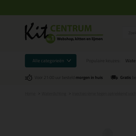
Alle categorieën
Populaire keuzes:
Water
Voor 21:00 uur besteld
morgen in huis
Gratis
be
Home
Waterdichting
Injectiecrème tegen optrekkend voch