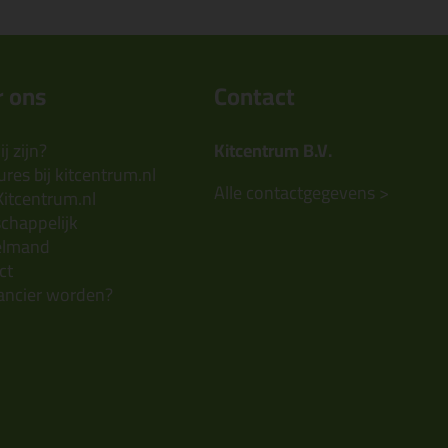
 ons
Contact
j zijn?
Kitcentrum B.V.
res bij kitcentrum.nl
Alle contactgegevens >
Kitcentrum.nl
chappelijk
elmand
ct
ancier worden?