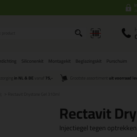
I
a
dichting
Siliconenkit
Montagekit
Beglazingskit
Purschuim
zorging
in NL & BE
vanaf
75,-
Grootste assortiment
uit voorraad le
t
Rectavit Drystone Gel 310ml
Rectavit Dr
Injectiegel tegen optrekken