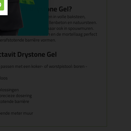
 Rectavit Drystone Gel?
worden in muren opgetrokken in volle baksteen,
blokken, kalkzandsteen, cellenbeton en natuursteen.
nmuren toegepast worden, maar ook in spouwmuren.
ryStone Gel zullen de steen en de mortellaag perfect
erafstotende barrière vormen.
tavit Drystone Gel
 passen met een koker- of worstpistool: boren -
kloos
plossingen
precieze dosering
totende barrière
opende meter muur