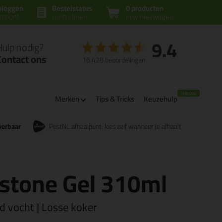
nloggen
Bestelstatus
0 producten
ccount
controleren
in winkelwagen
9.4
Hulp nodig?
Contact ons
16.428 beoordelingen
Merken
Tips & Tricks
Keuzehulp
verbaar
PostNL afhaalpunt: kies zelf wanneer je afhaalt
ystone Gel 310ml
d vocht | Losse koker