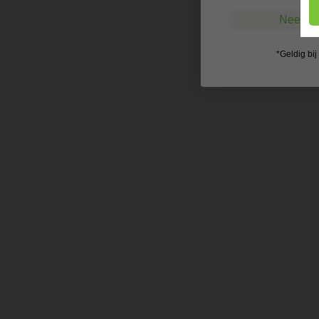
Nee, ik
*Geldig bi