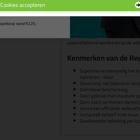
Cookies accepteren
Wanneer gebruik je de
 wil geen cadeau
Rectavit DryStone Gel kan gebruikt 
snelbouwsteen, tralieblokken, beton
j aankoop vanaf €125,-
Het kan zowel in binnen- als buite
Door de dampdiffusie van Rectavit D
waterafstotend worden en zo de wat
Kenmerken van de Rec
Supersnel en eenvoudig toe te
injecteren - klaar
Solventvrij, niet bijtend en reu
Definitieve bescherming
Geen geknoei met vloeibare o
Geen risico op morsen dankzij 
Vormt een efficiënte waterafs
Verspreidt zichzelf in de muur
Goedkoopste oplossing per l