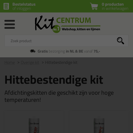
Bestelstatus
0 producten
of inloggen
in winkelwagen
Gratis
bezorging
in NL & BE
vanaf
75,-
Home
Overige kit
Hittebestendige kit
Hittebestendige kit
Afdichtingskitten die geschikt zijn voor hoge
temperaturen!