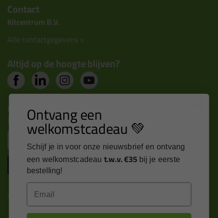
Contact
Kitcentrum B.V.
Alle contactgegevens >
Altijd op de hoogte blijven?
Ontvang een
Nieuws, tips en exclusieve deals rechtstreeks in je
inbox
welkomstcadeau 💚
Email
Schijf je in voor onze nieuwsbrief en ontvang
t.w.v. €35
een welkomstcadeau
bij je eerste
Inschrijven
bestelling!
Email
Kitcentrum is trots op: