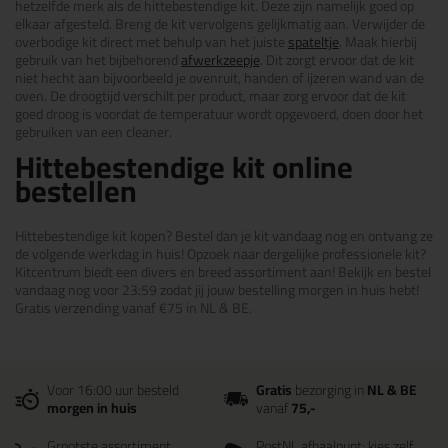
hetzelfde merk als de hittebestendige kit. Deze zijn namelijk goed op
elkaar afgesteld. Breng de kit vervolgens gelijkmatig aan. Verwijder de
overbodige kit direct met behulp van het juiste
spateltje
. Maak hierbij
gebruik van het bijbehorend
afwerkzeepje
. Dit zorgt ervoor dat de kit
niet hecht aan bijvoorbeeld je ovenruit, handen of ijzeren wand van de
oven. De droogtijd verschilt per product, maar zorg ervoor dat de kit
goed droog is voordat de temperatuur wordt opgevoerd, doen door het
gebruiken van een cleaner.
Hittebestendige kit online
bestellen
Hittebestendige kit kopen? Bestel dan je kit vandaag nog en ontvang ze
de volgende werkdag in huis! Opzoek naar dergelijke professionele kit?
Kitcentrum biedt een divers en breed assortiment aan! Bekijk en bestel
vandaag nog voor 23:59 zodat jij jouw bestelling morgen in huis hebt!
Gratis verzending vanaf €75 in NL & BE.
Voor 16:00 uur besteld
Gratis
bezorging in
NL & BE
morgen in huis
vanaf
75,-
Grootste assortiment
PostNL afhaalpunt: kies zelf