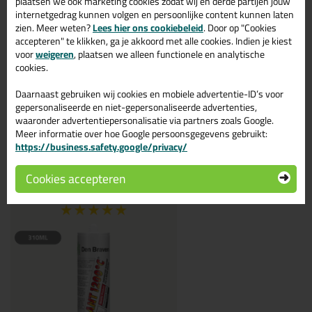
hittebestendige kit is dus niet brandwerend. Ben je opzoek naar
plaatsen we ook marketing cookies zodat wij en derde partijen jouw
brandwerende kit?
Klik dan hier
.
internetgedrag kunnen volgen en persoonlijke content kunnen laten
Hittebestendige kitten bij
zien. Meer weten?
Lees hier ons cookiebeleid
. Door op "Cookies
accepteren" te klikken, ga je akkoord met alle cookies. Indien je kiest
Kitcentrum
voor
weigeren
, plaatsen we alleen functionele en analytische
cookies.
Verschillende klussen vragen om verschillende soorten kit. Dit
Daarnaast gebruiken wij cookies en mobiele advertentie-ID’s voor
begrijpen wij. Hierom hebben wij een ruim assortiment hittebestendige
gepersonaliseerde en niet-gepersonaliseerde advertenties,
kitten.
waaronder advertentiepersonalisatie via partners zoals Google.
Je kachel, barbecue, oven of open haarden afkitten? Dan is dit een
Meer informatie over hoe Google persoonsgegevens gebruikt:
goede keuze voor jou:
https://business.safety.google/privacy/
Cookies accepteren