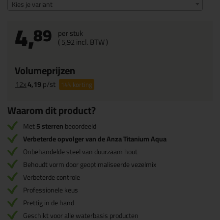
Kies je variant
4,
89
per stuk
(
5,
92
incl. BTW )
Volumeprijzen
12x
4,19
p/st
14%
korting
Waarom dit product?
Met
5 sterren
beoordeeld
Verbeterde opvolger van de Anza Titanium Aqua
Onbehandelde steel van duurzaam hout
Behoudt vorm door geoptimaliseerde vezelmix
Verbeterde controle
Professionele keus
Prettig in de hand
Geschikt voor alle waterbasis producten