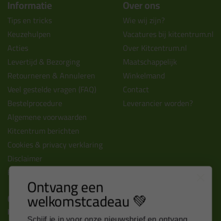
Informatie
Over ons
Tips en tricks
Wie wij zijn?
Keuzehulpen
Vacatures bij kitcentrum.nl
Acties
Over Kitcentrum.nl
Levertijd & Bezorging
Maatschappelijk
Retourneren & Annuleren
Winkelmand
Veel gestelde vragen (FAQ)
Contact
Bestelprocedure
Leverancier worden?
Algemene voorwaarden
Kitcentrum berichten
Cookies & privacy verklaring
Disclaimer
Kit cursus volgen
Ontvang een
welkomstcadeau 💚
Contact
Kitcentrum B.V.
Schijf je in voor onze nieuwsbrief en ontvang