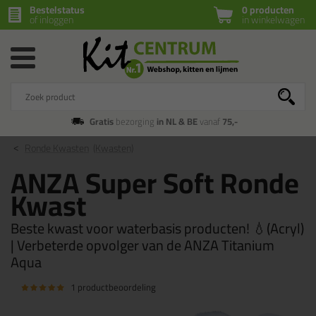
Bestelstatus
0 producten
of inloggen
in winkelwagen
Gratis
bezorging
in NL & BE
vanaf
75,-
Ronde Kwasten
(Kwasten)
ANZA Super Soft Ronde
Kwast
Beste kwast voor waterbasis producten! 💧(Acryl)
| Verbeterde opvolger van de ANZA Titanium
Aqua
1 productbeoordeling