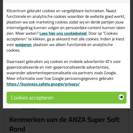
onbehandelde houten steel is gemaakt van duurzaam hout en de
kwast is voorzien van een FSC verpakking! Anza denkt met deze
Kitcentrum gebruikt cookies en vergelijkbare technieken. Naast
verbeterde kwastenlijn niet alleen aan jou, maar ook aan het
functionele en analytische cookies waardoor de website goed werkt,
milieu ♻️
plaatsen we ook marketing cookies zodat wij en derde partijen jouw
internetgedrag kunnen volgen en persoonlijke content kunnen laten
De ideale partner voor alle watergedragen lakken en verven:
zien. Meer weten?
Lees hier ons cookiebeleid
. Door op "Cookies
Hoge verfopname, hoge flexibiliteit, goede controle en mooie
accepteren" te klikken, ga je akkoord met alle cookies. Indien je kiest
afwerking!
voor
weigeren
, plaatsen we alleen functionele en analytische
cookies.
Wanneer gebruik je de ANZA Super
Soft Rond?
Daarnaast gebruiken wij cookies en mobiele advertentie-ID’s voor
gepersonaliseerde en niet-gepersonaliseerde advertenties,
De ANZA Super Soft is geschikt voor waterbasis producten. Alle
waaronder advertentiepersonalisatie via partners zoals Google.
ANZA kwasten die hiervoor geschikt zijn, zijn te herkennen aan
Meer informatie over hoe Google persoonsgegevens gebruikt:
hun blauwe kleur! Een paar voorbeelden van verf die je goed met
https://business.safety.google/privacy/
de Super Soft kan verwerken zijn:
Verf (acryl)
Cookies accepteren
Blanke lak (acryl)
Beits (acryl)
Muurverf
Kenmerken van de ANZA Super Soft
Rond