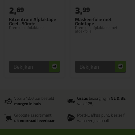
2,
3,
69
99
Kitcentrum Afplaktape
Maskeerfolie met
Geel - 50mtr
Goldtape
Premium afplaktape
Premium afplaktape met
afdekfolie
Bekijken
Bekijken
Voor 21:00 uur besteld
Gratis
bezorging in
NL & BE
morgen in huis
vanaf
75,-
Grootste assortiment
PostNL afhaalpunt: kies zelf
uit voorraad leverbaar
wanneer je afhaalt