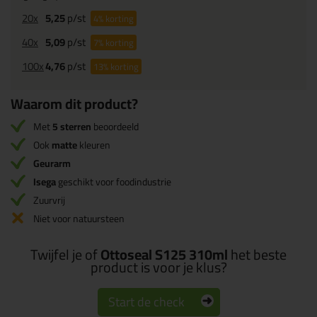
20x
5,25
p/st
4%
korting
40x
5,09
p/st
7%
korting
100x
4,76
p/st
13%
korting
Waarom dit product?
Met
5 sterren
beoordeeld
Ook
matte
kleuren
Geurarm
Isega
geschikt voor foodindustrie
Zuurvrij
Niet voor natuursteen
Twijfel je of
Ottoseal S125 310ml
het beste
product is voor je klus?
Start de check