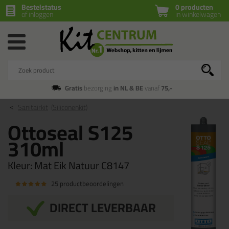
Bestelstatus
0 producten
of inloggen
in winkelwagen
Gratis
bezorging
in NL & BE
vanaf
75,-
Sanitairkit
(Siliconenkit)
Ottoseal S125
310ml
Kleur:
Mat Eik Natuur C8147
25 productbeoordelingen
DIRECT LEVERBAAR