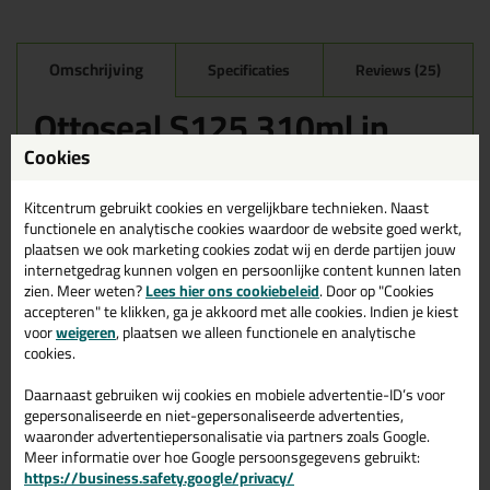
Omschrijving
Specificaties
Reviews (25)
Ottoseal S125 310ml in
Mat Eik Natuur C8147
Cookies
Zoek je kit in een specifieke kleur? Gevonden! Deze sanitairkit
Ottoseal S125 310ml in de kleur Mat Eik Natuur C8147 is te
Kitcentrum gebruikt cookies en vergelijkbare technieken. Naast
gebruiken voor verschillende toepassingen. Een duurzame en
functionele en analytische cookies waardoor de website goed werkt,
veelzijdige kit welke makkelijk te verwerken is. Perfect als je een
plaatsen we ook marketing cookies zodat wij en derde partijen jouw
bijpassende kleur zoekt met gegarandeerd een topresultaat.
internetgedrag kunnen volgen en persoonlijke content kunnen laten
Bestel de Ottoseal S125 310ml in kleur Mat Eik Natuur C8147
zien. Meer weten?
Lees hier ons cookiebeleid
. Door op "Cookies
vandaag nog! Op voorraad en op werkdagen besteld = morgen in
accepteren" te klikken, ga je akkoord met alle cookies. Indien je kiest
huis.
voor
weigeren
, plaatsen we alleen functionele en analytische
cookies.
Wil je meer weten over de toepassing en kenmerken van dit
product?
Lees alles over dit product >
Daarnaast gebruiken wij cookies en mobiele advertentie-ID’s voor
gepersonaliseerde en niet-gepersonaliseerde advertenties,
Tips & tricks voor Ottoseal S125
waaronder advertentiepersonalisatie via partners zoals Google.
Meer informatie over hoe Google persoonsgegevens gebruikt:
310ml
https://business.safety.google/privacy/