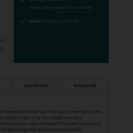
Afgesproken!
Bekijk onze reviews
Gratis
bezorging vanaf 75,-
ns!
ks
Specificaties
Reviews (6)
tisch reparatiemiddel voor met name zinken goten. Het
nde componenten, is na het mengen van deze
itstekende vloei-eigenschappen. Frencken Gietgoot U3
 het gebruiksgemak gelijk staat aan een één