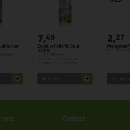
7,
2,
49
27
uablocker
Zwaluw Folie fix Spur
Mengstaaf 
310ml
Voor het mak
lekkage's
Kunststoffolies en
dampremmende folies en
membramen in de bouw
Bekijken
Bekijke
 ons
Contact