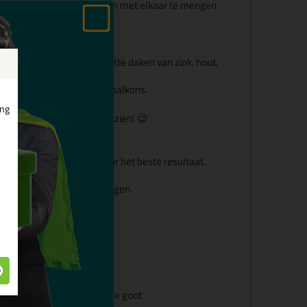
ponenten alleen maar even met elkaar te mengen.
evoegde video!
tgoot U3?
repareren van goten en platte daken van zink, hout,
sduur van goten.
 en dus ook geschikt voor balkons.
ing
om de Gietgoot in actie te zien! 😉
goot schoon te vegen voor het beste resultaat.
ponenten goed te mixen.
ietgoot netjes aan te brengen.
g
sieve milieu-invloeden
ijk voor de waterafvoer in de goot