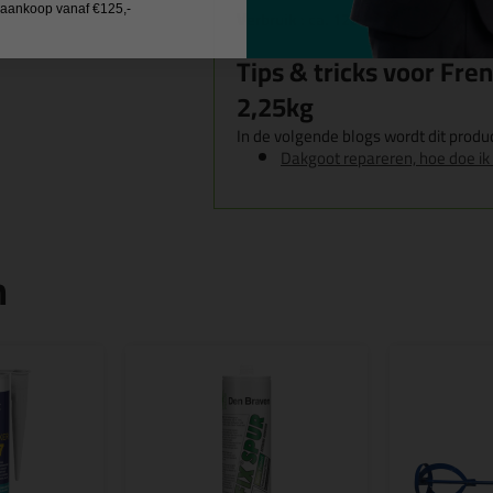
j aankoop vanaf €125,-
Verbruik : ca. 1200 g/m², voldoende
Tips & tricks voor Fre
2,25kg
In de volgende blogs wordt dit produc
Dakgoot repareren, hoe doe ik
n