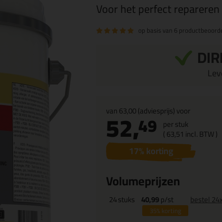
Voor het perfect repareren
op basis van
6 productbeoord
DIR
Leve
van
63,00
(adviesprijs) voor
52,
49
per stuk
(
63,
51
incl. BTW )
17
% korting
Volumeprijzen
24
stuks
40,99
p/st
bestel 24
35%
korting