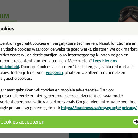
component product. Je hoeft de com
Hoe je dit doet kun je zien in de bijg
Wanneer gebruik je de Frencken Gie
Gietgoot U3 wordt gebruikt voor het 
ookies
een
beton etc. Ook verlengt het de leven
Het product is uitstekend beloopbaar
cadeau 💚
tcentrum gebruikt cookies en vergelijkbare technieken. Naast functionele en
alytische cookies waardoor de website goed werkt, plaatsen we ook market
Bekijk de bijgevoegde video ook even 
okies zodat wij en derde partijen jouw internetgedrag kunnen volgen en
rsoonlijke content kunnen laten zien. Meer weten?
Lees hier ons
e nieuwsbrief en ontvang een
Tips!💡
okiebeleid
. Door op "Cookies accepteren" te klikken, ga je akkoord met alle
v. €35,-
bij je eerste bestelling!
Gebruik een
handstoffer
om de 
okies. Indien je kiest voor
weigeren
, plaatsen we alleen functionele en
Gebruik
roerstaafjes
om de com
alytische cookies.
Gebruik een
blokkwast
om de g
arnaast gebruiken wij cookies en mobiele advertentie-ID’s voor
Kenmerken
personaliseerde en niet-gepersonaliseerde advertenties, waaronder
Volledig watervast
vertentiepersonalisatie via partners zoals Google. Meer informatie over hoe
UV- en temperatuursbestendi
ogle persoonsgegevens gebruikt:
https://business.safety.google/privacy/
 de actiecode ›
Bestand tegen de meest agres
Blijvend elastisch
Cookies accepteren
Vrij van oplosmiddelen
 wil geen cadeau
Super glad resultaat, bevordel