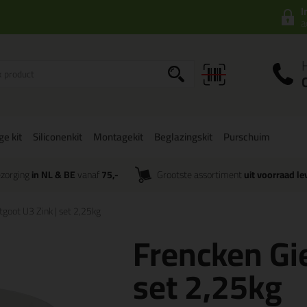
I
a
ge kit
Siliconenkit
Montagekit
Beglazingskit
Purschuim
zorging
in NL & BE
vanaf
75,-
Grootste assortiment
uit voorraad le
tgoot U3 Zink | set 2,25kg
Frencken Gie
set 2,25kg