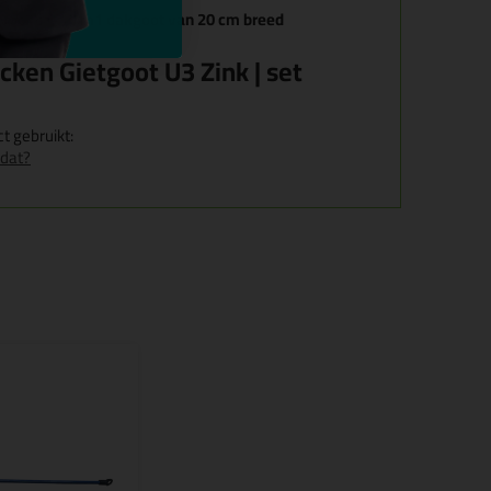
 voor ca. 10 m1 dakgoot van 20 cm breed
ncken Gietgoot U3 Zink | set
t gebruikt:
 dat?