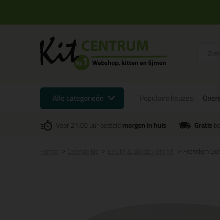
Alle categorieën
Populaire keuzes:
Overi
Voor 21:00 uur besteld
morgen in huis
Gratis
be
Home
Overige kit
EPDM & dakdekkers kit
Frencken Gie