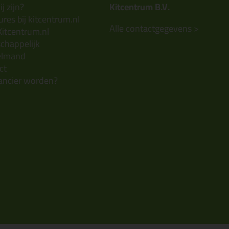
j zijn?
Kitcentrum B.V.
res bij kitcentrum.nl
Alle contactgegevens >
Kitcentrum.nl
chappelijk
elmand
ct
ancier worden?