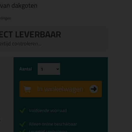
 van dakgoten
elingen
ECT LEVERBAAR
rtijd controleren...
Aantal
In winkelwagen
Voldoende voorraad
x
Alleen online beschikbaar
Levertijd controleren...