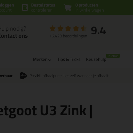
nloggen
Bestelstatus
0 producten
ccount
controleren
in winkelwagen
9.4
Hulp nodig?
Contact ons
16.428 beoordelingen
Merken
Tips & Tricks
Keuzehulp
verbaar
PostNL afhaalpunt: kies zelf wanneer je afhaalt
tgoot U3 Zink |