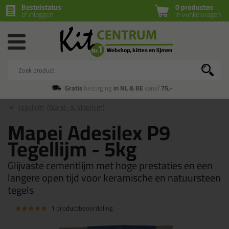
Bestelstatus
0 producten
of inloggen
in winkelwagen
Gratis
bezorging
in NL & BE
vanaf
75,-
Tegellijm
(Wand- & Vloerlijm)
Mapei Adesilex P9
Tegellijm - 5kg
Glijvaste cementlijm met hoge prestaties en een
langere open tijd voor keramische en natuursteen
tegels
1 productbeoordeling