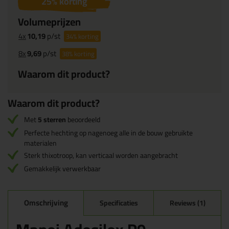
25
% korting
Volumeprijzen
4x
10,19
p/st
34%
korting
8x
9,69
p/st
38%
korting
Waarom dit product?
Waarom dit product?
Met
5 sterren
beoordeeld
Perfecte hechting op nagenoeg alle in de bouw gebruikte
materialen
Sterk thixotroop, kan verticaal worden aangebracht
Gemakkelijk verwerkbaar
Omschrijving
Specificaties
Reviews (1)