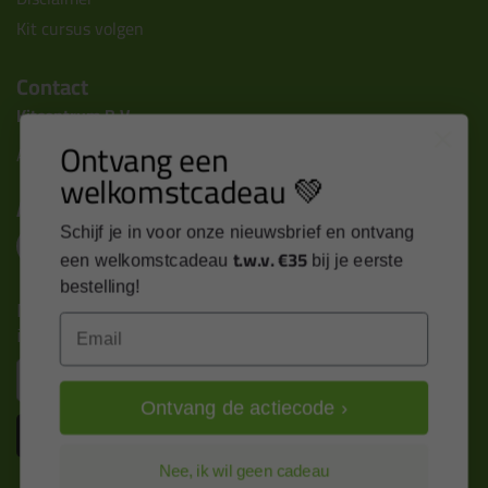
Kit cursus volgen
Contact
Kitcentrum B.V.
Ontvang een
Alle contactgegevens >
welkomstcadeau 💚
Altijd op de hoogte blijven?
Schijf je in voor onze nieuwsbrief en ontvang
t.w.v. €35
een welkomstcadeau
bij je eerste
bestelling!
Nieuws, tips en exclusieve deals rechtstreeks in je
Email
inbox
Email
Ontvang de actiecode ›
Inschrijven
Nee, ik wil geen cadeau