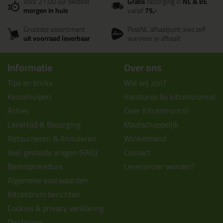
Voor 21:00 uur besteld
Gratis
bezorging in
NL & BE
morgen in huis
vanaf
75,-
Grootste assortiment
PostNL afhaalpunt: kies zelf
uit voorraad leverbaar
wanneer je afhaalt
Informatie
Over ons
Tips en tricks
Wie wij zijn?
Keuzehulpen
Vacatures bij kitcentrum.nl
Acties
Over Kitcentrum.nl
Levertijd & Bezorging
Maatschappelijk
Retourneren & Annuleren
Winkelmand
Veel gestelde vragen (FAQ)
Contact
Bestelprocedure
Leverancier worden?
Algemene voorwaarden
Kitcentrum berichten
Cookies & privacy verklaring
Disclaimer