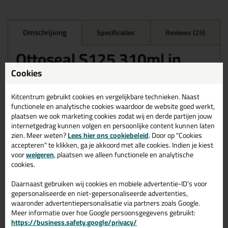
Omschrijving
Specificaties
Reviews (25)
Ottoseal S125 310ml in
Mat Vintage C8427
Cookies
Zoek je kit in een specifieke kleur? Gevonden! Deze sanitairkit
Ottoseal S125 310ml in de kleur Mat Vintage C8427 is te
Kitcentrum gebruikt cookies en vergelijkbare technieken. Naast
gebruiken voor verschillende toepassingen. Een duurzame en
functionele en analytische cookies waardoor de website goed werkt,
veelzijdige kit welke makkelijk te verwerken is. Perfect als je een
plaatsen we ook marketing cookies zodat wij en derde partijen jouw
bijpassende kleur zoekt met gegarandeerd een topresultaat.
internetgedrag kunnen volgen en persoonlijke content kunnen laten
Bestel de Ottoseal S125 310ml in kleur Mat Vintage C8427
zien. Meer weten?
Lees hier ons cookiebeleid
. Door op "Cookies
vandaag nog! Op voorraad en op werkdagen besteld = morgen in
accepteren" te klikken, ga je akkoord met alle cookies. Indien je kiest
huis.
voor
weigeren
, plaatsen we alleen functionele en analytische
cookies.
Wil je meer weten over de toepassing en kenmerken van dit
product?
Lees alles over dit product >
Daarnaast gebruiken wij cookies en mobiele advertentie-ID’s voor
gepersonaliseerde en niet-gepersonaliseerde advertenties,
Tips & tricks voor Ottoseal S125
waaronder advertentiepersonalisatie via partners zoals Google.
Meer informatie over hoe Google persoonsgegevens gebruikt:
310ml
https://business.safety.google/privacy/