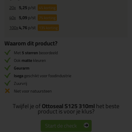
20x
5,25
p/st
4%
korting
40x
5,09
p/st
7%
korting
100x
4,76
p/st
13%
korting
Waarom dit product?
Met
5 sterren
beoordeeld
Ook
matte
kleuren
Geurarm
Isega
geschikt voor foodindustrie
Zuurvrij
Niet voor natuursteen
Twijfel je of
Ottoseal S125 310ml
het beste
product is voor je klus?
Start de check