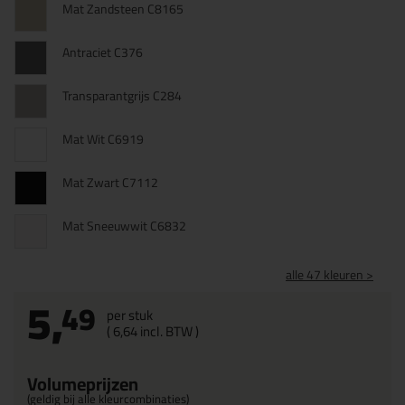
Mat Zandsteen C8165
Antraciet C376
Transparantgrijs C284
Mat Wit C6919
Mat Zwart C7112
Mat Sneeuwwit C6832
alle 47 kleuren >
5,
49
per stuk
(
6,
64
incl. BTW )
Volumeprijzen
(geldig bij alle kleurcombinaties)