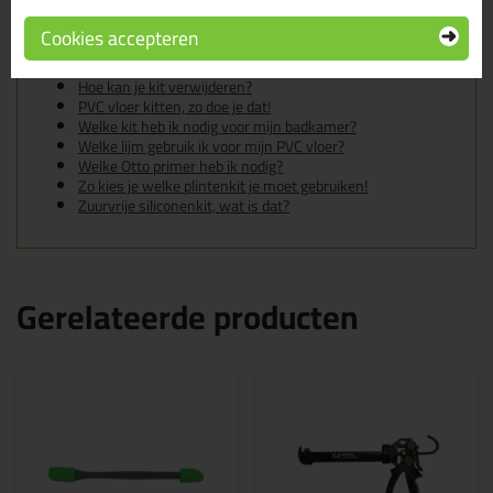
In de volgende blogs wordt dit product gebruikt:
De badkamer kitten? Lees hier hoe!
Cookies accepteren
Gietvloer kitten, zo doe je dat!
Hoe kan je een (kunststof) binnenkozijn afkitten?
Hoe kan je kit verwijderen?
PVC vloer kitten, zo doe je dat!
Welke kit heb ik nodig voor mijn badkamer?
Welke lijm gebruik ik voor mijn PVC vloer?
Welke Otto primer heb ik nodig?
Zo kies je welke plintenkit je moet gebruiken!
Zuurvrije siliconenkit, wat is dat?
Gerelateerde producten