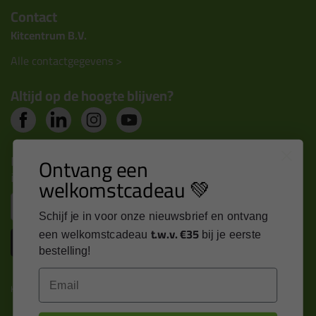
Contact
Kitcentrum B.V.
Alle contactgegevens >
Altijd op de hoogte blijven?
Nieuws, tips en exclusieve deals rechtstreeks in je
Ontvang een
inbox
welkomstcadeau 💚
Email
Schijf je in voor onze nieuwsbrief en ontvang
t.w.v. €35
een welkomstcadeau
bij je eerste
Inschrijven
bestelling!
Email
Kitcentrum is trots op: