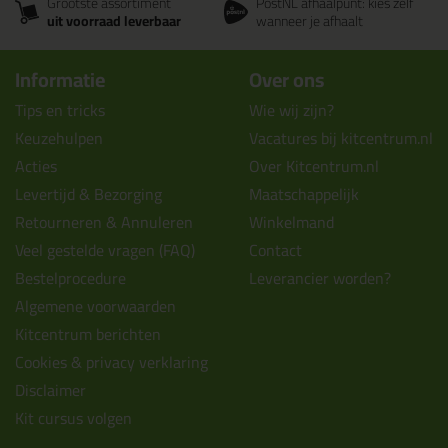
Grootste assortiment
PostNL afhaalpunt: kies zelf
uit voorraad leverbaar
wanneer je afhaalt
Informatie
Over ons
Tips en tricks
Wie wij zijn?
Keuzehulpen
Vacatures bij kitcentrum.nl
Acties
Over Kitcentrum.nl
Levertijd & Bezorging
Maatschappelijk
Retourneren & Annuleren
Winkelmand
Veel gestelde vragen (FAQ)
Contact
Bestelprocedure
Leverancier worden?
Algemene voorwaarden
Kitcentrum berichten
Cookies & privacy verklaring
Disclaimer
Kit cursus volgen