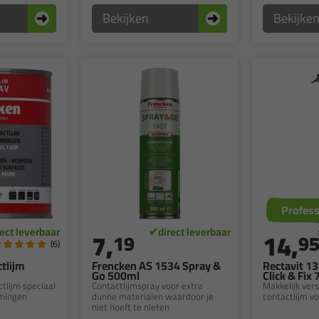
Bekijken
Bekijke
Profess
7,
14,
19
9
(6)
tlijm
Frencken AS 1534 Spray &
Rectavit 1
Go 500ml
Click & Fix
tlijm speciaal
Contactlijmspray voor extra
Makkelijk ver
jmingen
dunne materialen waardoor je
contactlijm vo
niet hoeft te nieten