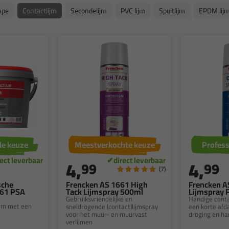
ape
Contactlijm
Secondelijm
PVC lijm
Spuitlijm
EPDM lij
le keuze
Meestverkochte keuze
Profess
4,
4,
99
99
(7)
sche
Frencken AS 1661 High
Frencken A
061 PSA
Tack Lijmspray 500ml
Lijmspray 
Gebruiksvriendelijke en
Handige conta
ijm met een
sneldrogende (contact)lijmspray
een korte afda
voor het muur- en muurvast
droging en ha
verlijmen