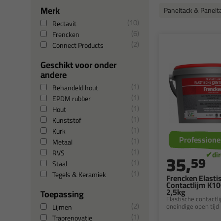
Merk
Paneltack & Panelt
10
Rectavit
6
Frencken
2
Connect Products
Geschikt voor onder
andere
1
Behandeld hout
1
EPDM rubber
1
Hout
1
Kunststof
1
Kurk
Professione
1
Metaal
1
RVS
35,
59
1
Staal
1
Tegels & Keramiek
Frencken Elasti
Contactlijm K1
2,5kg
Toepassing
Elastische contactl
2
oneindige open tijd
Lijmen
1
Traprenovatie