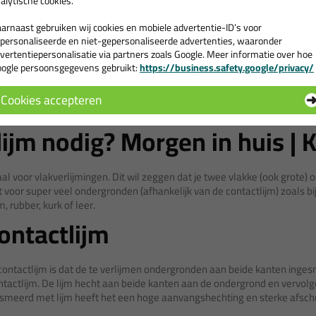
alytische cookies.
hittebestendi
arnaast gebruiken wij cookies en mobiele advertentie-ID’s voor
Bekijken
Bekijke
personaliseerde en niet-gepersonaliseerde advertenties, waaronder
vertentiepersonalisatie via partners zoals Google. Meer informatie over hoe
ogle persoonsgegevens gebruikt:
https://business.safety.google/privacy/
Cookies accepteren
1
2
Volgende
lijm nodig? Morgen in huis | 
aal voor vlakverlijmingen. Dit wil zeggen dat je twee vlakke (ook grote) 
t voor super veel ondergronden (afhankelijk van de contactlijm) zoals bijv
, rubber, kurk of leer.
ontactlijm
contactlijm is dat de te verlijmen ondergronden aan beide kanten inge
tactlijm. De lijm hecht aan beide kanten aan de ondergrond en vervol
smeerd met lijm heeft het een hoge aanvangshechting en sterke afsch