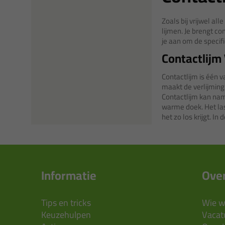
Zoals bij vrijwel al
lijmen. Je brengt co
je aan om de specifi
Contactlijm
Contactlijm is één v
maakt de verlijming 
Contactlijm kan name
warme doek. Het las
het zo los krijgt. 
Informatie
Over
Tips en tricks
Wie wi
Keuzehulpen
Vacatu