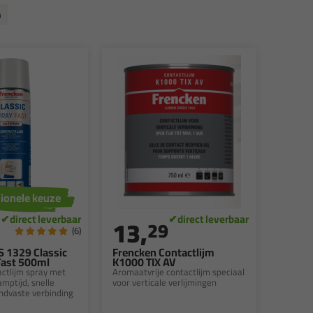
m
ionele keuze
13,
29
(6)
S 1329 Classic
Frencken Contactlijm
Fast 500ml
K1000 TIX AV
ctlijm spray met
Aromaatvrije contactlijm speciaal
mptijd, snelle
voor verticale verlijmingen
ndvaste verbinding