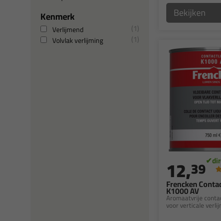
Bekijken
Kenmerk
1
Verlijmend
1
Volvlak verlijming
12,
39
Frencken Contac
K1000 AV
Aromaatvrije contac
voor verticale verli