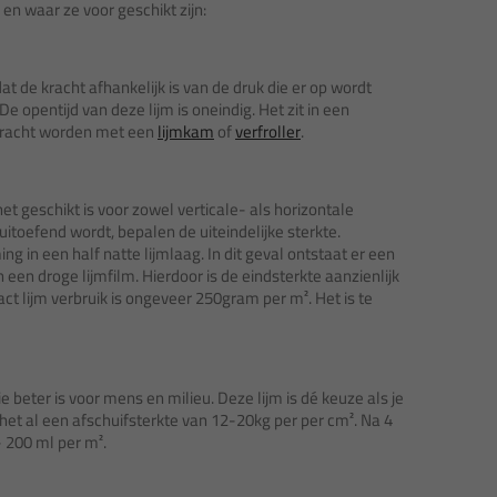
n en waar ze voor geschikt zijn:
t de kracht afhankelijk is van de druk die er op wordt
De opentijd van deze lijm is oneindig. Het zit in een
ebracht worden met een
lijmkam
of
verfroller
.
et geschikt is voor zowel verticale- als horizontale
p uitoefend wordt, bepalen de uiteindelijke sterkte.
ng in een half natte lijmlaag. In dit geval ontstaat er een
een droge lijmfilm. Hierdoor is de eindsterkte aanzienlijk
ct lijm verbruik is ongeveer 250gram per m². Het is te
 beter is voor mens en milieu. Deze lijm is dé keuze als je
 het al een afschuifsterkte van 12-20kg per per cm². Na 4
- 200 ml per m².