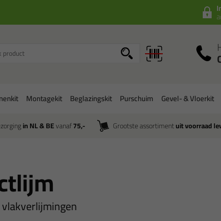
I
a
onenkit
Montagekit
Beglazingskit
Purschuim
Gevel- & Vloerkit
zorging
in NL & BE
vanaf
75,-
Grootste assortiment
uit voorraad le
ctlijm
 vlakverlijmingen