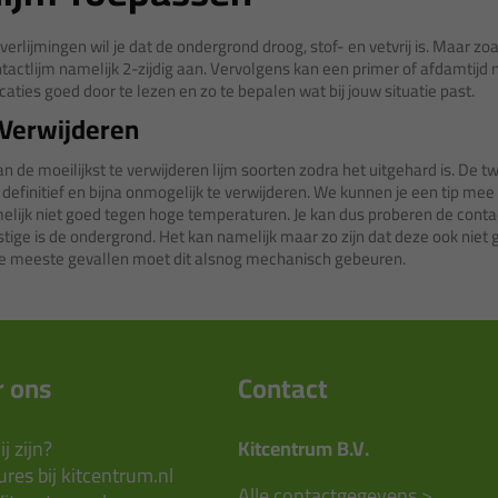
le verlijmingen wil je dat de ondergrond droog, stof- en vetvrij is. Maar z
ntactlijm namelijk 2-zijdig aan. Vervolgens kan een primer of afdamtijd no
caties goed door te lezen en zo te bepalen wat bij jouw situatie past.
 Verwijderen
an de moeilijkst te verwijderen lijm soorten zodra het uitgehard is. De
definitief en bijna onmogelijk te verwijderen. We kunnen je een tip mee
lijk niet goed tegen hoge temperaturen. Je kan dus proberen de contact 
tige is de ondergrond. Het kan namelijk maar zo zijn dat deze ook niet 
In de meeste gevallen moet dit alsnog mechanisch gebeuren.
 ons
Contact
j zijn?
Kitcentrum B.V.
res bij kitcentrum.nl
Alle contactgegevens >