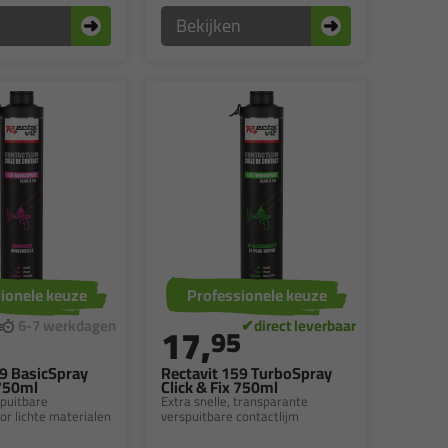
n
Bekijken
ionele keuze
Professionele keuze
17,
5
95
39 BasicSpray
Rectavit 159 TurboSpray
 750ml
Click & Fix 750ml
spuitbare
Extra snelle, transparante
or lichte materialen
verspuitbare contactlijm