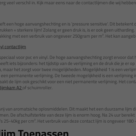
g erg veel verschil in. Kijk maar eens naar de contactlijmen die wij hebbe
ft een hoge aanvangshechting en is 'pressure sensitive'. Dit betekent da
ukken = sterkere lijm! Zolang er geen druk is, is er ook geen uitharding. 
pakking met een verbruik van ongeveer 250gram per m². Het kan aang
l contactlijm
speciaal voor pvc en vinyl. De hoge aanvangshechting zorgt ervoor dat h
eft iets bijzonders: het tijdstip van de verlijming en de druk die je er o
sch, maar het zorgt voor twee mogelijkheden. Mogelijkheid 1 is een verlijmi
een permanente verlijming. De tweede mogelijkheid is een verlijming in 
akt de lijm ook geschikt voor een niet permanente verlijming. Het conta
lijmkam A2
of schuimroller.
vrij van aromatsiche oplosmiddelen. Dit maakt het een duurzame lijm die
jmen. De afschuifsterkte van deze lijm is enorm hoog. Na 24 uur bereikt
fs 25-40kg per cm². Het verbruik van deze contact lijm is ongeveer 180 
lijm Toepassen