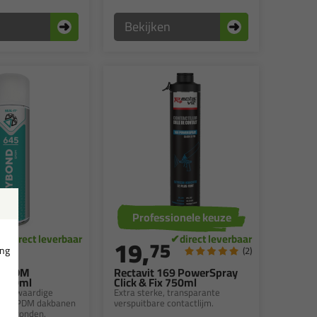
n
Bekijken
Professionele keuze
19,
75
ing
(2)
5 EPDM
Rectavit 169 PowerSpray
 500ml
Click & Fix 750ml
 hoogwaardige
Extra sterke, transparante
voor EPDM dakbanen
verspuitbare contactlijm.
dergronden,