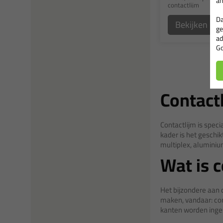
an
contactlijm
Da
Bekijken
ge
ad
Go
Contact
Contactlijm is speci
kader is het geschik
multiplex, aluminium
Wat is c
Het bijzondere aan 
maken, vandaar: con
kanten worden inge