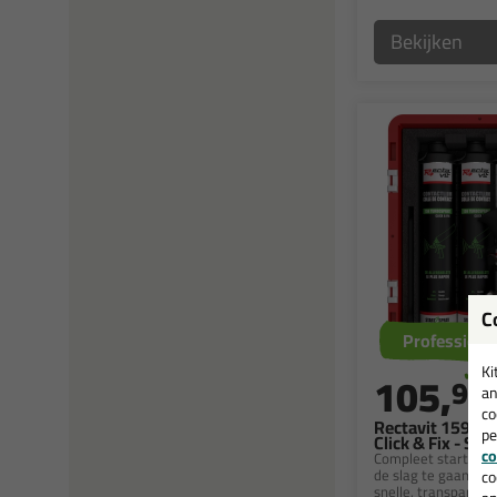
Bekijken
C
Professione
Ki
105,
95
an
co
Rectavit 159 T
pe
Click & Fix - St
co
Compleet starters
de slag te gaan met
co
snelle, transparant