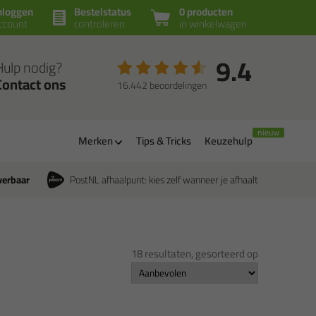
nloggen
Bestelstatus
0 producten
ccount
controleren
in winkelwagen
9.4
Hulp nodig?
Contact ons
16.442 beoordelingen
Merken
Tips & Tricks
Keuzehulp
verbaar
PostNL afhaalpunt: kies zelf wanneer je afhaalt
18 resultaten, gesorteerd op