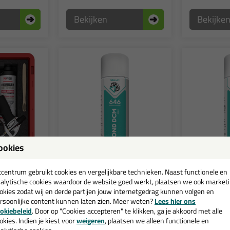
Bekijken
Bekijke
ookies
le keuze
tcentrum gebruikt cookies en vergelijkbare technieken. Naast functionele en
7,
7,
51
51
alytische cookies waardoor de website goed werkt, plaatsen we ook market
(1)
okies zodat wij en derde partijen jouw internetgedrag kunnen volgen en
urboSpray
Seal-It 646 EPDM
Seal-It 64
rsoonlijke content kunnen laten zien. Meer weten?
Lees hier ons
arterspakket
Spraybond DCM 500ml
Spraybond
okiebeleid
. Door op "Cookies accepteren" te klikken, ga je akkoord met alle
pakket om aan
Hoogwaardige contactlijm voor
DCM vrije en
 de extra
EPDM op diverse ondergronden,
contactlijm 
okies. Indien je kiest voor
weigeren
, plaatsen we alleen functionele en
e verspuitbare
sterk en betrouwbaar.
op diverse on