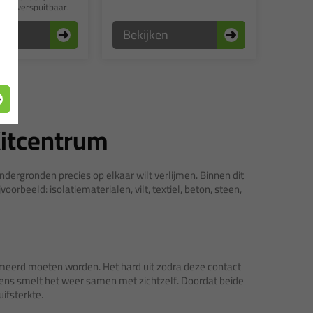
g en verspuitbaar.
n
Bekijken
Kitcentrum
ondergronden precies op elkaar wilt verlijmen. Binnen dit
oorbeeld: isolatiematerialen, vilt, textiel, beton, steen,
smeerd moeten worden. Het hard uit zodra deze contact
gens smelt het weer samen met zichtzelf. Doordat beide
uifsterkte.