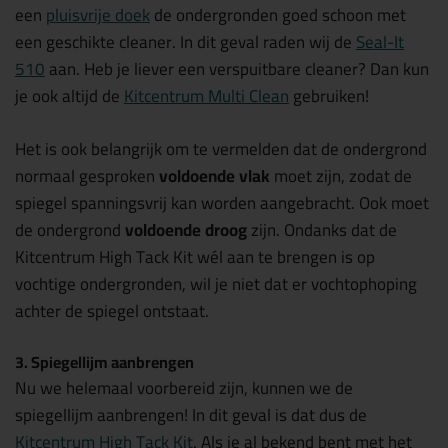
een
pluisvrije doek
de ondergronden goed schoon met
een geschikte cleaner. In dit geval raden wij de
Seal-It
510
aan. Heb je liever een verspuitbare cleaner? Dan kun
je ook altijd de
Kitcentrum Multi Clean
gebruiken!
Het is ook belangrijk om te vermelden dat de ondergrond
normaal gesproken
voldoende vlak
moet zijn, zodat de
spiegel spanningsvrij kan worden aangebracht. Ook moet
de ondergrond
voldoende droog
zijn. Ondanks dat de
Kitcentrum High Tack Kit wél aan te brengen is op
vochtige ondergronden, wil je niet dat er vochtophoping
achter de spiegel ontstaat.
3. Spiegellijm aanbrengen
Nu we helemaal voorbereid zijn, kunnen we de
spiegellijm aanbrengen! In dit geval is dat dus de
Kitcentrum High Tack Kit
. Als je al bekend bent met het