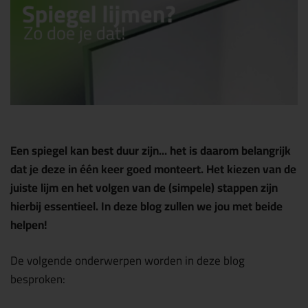
Een spiegel kan best duur zijn... het is daarom belangrijk
dat je deze in één keer goed monteert. Het kiezen van de
juiste lijm en het volgen van de (simpele) stappen zijn
hierbij essentieel. In deze blog zullen we jou met beide
helpen!
De volgende onderwerpen worden in deze blog
besproken: