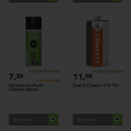
7,
11,
39
66
(4)
Kitcentrum Multi
Seal-It Cleaner 510 1ltr
Cleaner 400ml
Bekijken
Bekijken