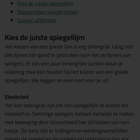
Kies de juiste spiegellijm
Stappenplan spiegel lijmen
Spiegel afdichten
Kies de juiste spiegellijm
Het kiezen van een goede lijm is erg belangrijk. Lang niet
alle lijmen zijn goed te gebruiken voor het verlijmen van
spiegels. Er zijn een paar belangrijke punten waar je
rekening mee kan houden bij het kiezen van een goede
spiegellijm. We leggen ze even kort voor je uit:
Elasticiteit
Het kan belangrijk zijn om een spiegellijm te kiezen die
elastisch is. Sommige spiegels hebben namelijk te maken
met beweging door bijvoorbeeld het dichtdoen van een
kastje. De kans dat er trillingen en werkingsverschillen
tussen de spiegel en de ondegrond ontstaan is dan erg