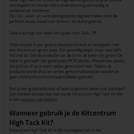
montagekit om zonder extra ondersteuning eenvoudig te
verlijmen en monteren
.
Zijn UV-, weer- en verouderingsbestendigheid maken hem de
perfecte keuze, zowel voor binnen- als buitengebruik.
Deze krachtige lijm heeft een groen hart. Duh....
💚
Altijd verpakt in een groene (duurzame) doos en overgoten met
een Kitcentrum-groen jasje. Een geweldig begin, maar daar blijft
het niet bij. Ook de productie van de kit én de koker zijn groen! De
koker is gemaakt van gerecycled (PCR) plastic, oftewel van plastic
dat jij thuis of op je werk netjes gerecycled hebt. Tijdens de
productie wordt afval en verlies geminimaliseerd en worden er
geen chemische schoonmaakmiddelen gebruikt.
Ben jij een grootverbruiker of werk jij gewoon liever met worsten?
Dan hebben wij speciaal voor jou de Kitcentrum High Tack Kit óók
in een
worsten van 600ml
!
Wanneer gebruik je de Kitcentrum
High Tack Kit?
Kitcentrum High Tack Kit is DE montagekit om in alle