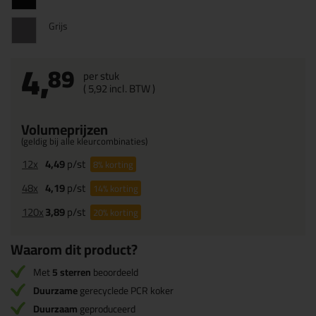
Grijs
4,
89
per stuk
(
5,
92
incl. BTW )
Volumeprijzen
(geldig bij alle kleurcombinaties)
12x
4,49
p/st
8%
korting
48x
4,19
p/st
14%
korting
120x
3,89
p/st
20%
korting
Waarom dit product?
Met
5 sterren
beoordeeld
Duurzame
gerecyclede PCR koker
Duurzaam
geproduceerd