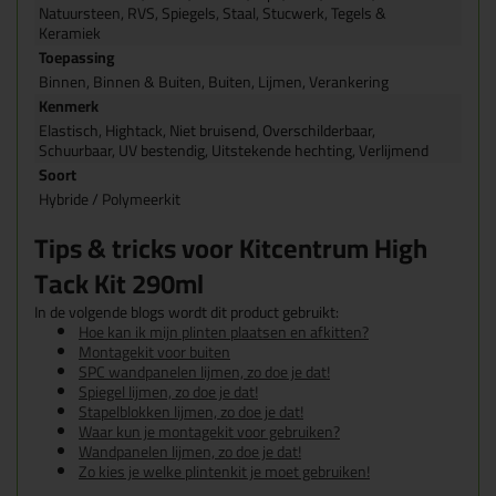
Natuursteen, RVS, Spiegels, Staal, Stucwerk, Tegels &
Keramiek
Toepassing
Binnen, Binnen & Buiten, Buiten, Lijmen, Verankering
Kenmerk
Elastisch, Hightack, Niet bruisend, Overschilderbaar,
Schuurbaar, UV bestendig, Uitstekende hechting, Verlijmend
Soort
Hybride / Polymeerkit
Tips & tricks voor Kitcentrum High
Tack Kit 290ml
In de volgende blogs wordt dit product gebruikt:
Hoe kan ik mijn plinten plaatsen en afkitten?
Montagekit voor buiten
SPC wandpanelen lijmen, zo doe je dat!
Spiegel lijmen, zo doe je dat!
Stapelblokken lijmen, zo doe je dat!
Waar kun je montagekit voor gebruiken?
Wandpanelen lijmen, zo doe je dat!
Zo kies je welke plintenkit je moet gebruiken!