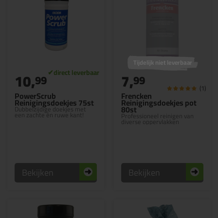
Tijdelijk niet leverbaar
10,
7,
99
99
(1)
PowerScrub
Frencken
Reinigingsdoekjes 75st
Reinigingsdoekjes pot
80st
Dubbelzijdige doekjes met
een zachte én ruwe kant!
Professioneel reinigen van
diverse oppervlakken
Bekijken
Bekijken