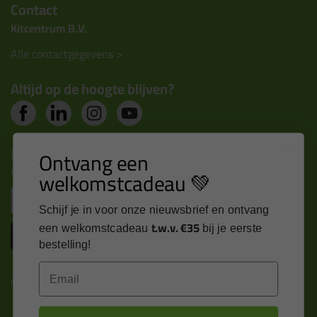
Contact
Kitcentrum B.V.
Alle contactgegevens >
Altijd op de hoogte blijven?
Nieuws, tips en exclusieve deals rechtstreeks in je
Ontvang een
inbox
welkomstcadeau 💚
Email
Schijf je in voor onze nieuwsbrief en ontvang
t.w.v. €35
een welkomstcadeau
bij je eerste
Inschrijven
bestelling!
Email
Kitcentrum is trots op: