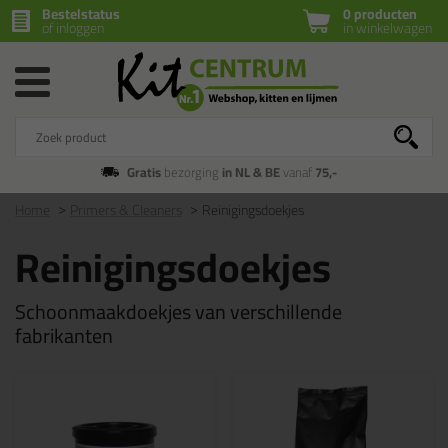
Bestelstatus
0 producten
of inloggen
in winkelwagen
Gratis
bezorging
in NL & BE
vanaf
75,-
Home
Primers & Cleaners
Reinigingsdoekjes
Reinigingsdoekjes
Schoonmaakdoekjes van verschillende
fabrikanten