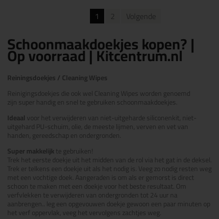
1
2
Volgende
Schoonmaakdoekjes kopen? |
Op voorraad | Kitcentrum.nl
Reiningsdoekjes / Cleaning Wipes
Reinigingsdoekjes die ook wel Cleaning Wipes worden genoemd
zijn
super handig
en snel te gebruiken schoonmaakdoekjes.
Ideaal
voor het verwijderen van niet-uitgeharde siliconenkit, niet-
uitgehard PU-schuim, olie, de meeste lijmen, verven en vet van
handen, gereedschap en ondergronden.
Super makkelijk
te gebruiken!
Trek het eerste doekje uit het midden van de rol via het gat in de deksel.
Trek er telkens een doekje uit als het nodig is. Veeg zo nodig resten weg
met een vochtige doek. Aangeraden is om als er gemorst is direct
schoon te maken met een doekje voor het beste resultaat. Om
verfvlekken te verwijderen van ondergronden tot 24 uur na
aanbrengen.. leg een opgevouwen doekje gewoon een paar minuten op
het verf oppervlak, veeg het vervolgens zachtjes weg.