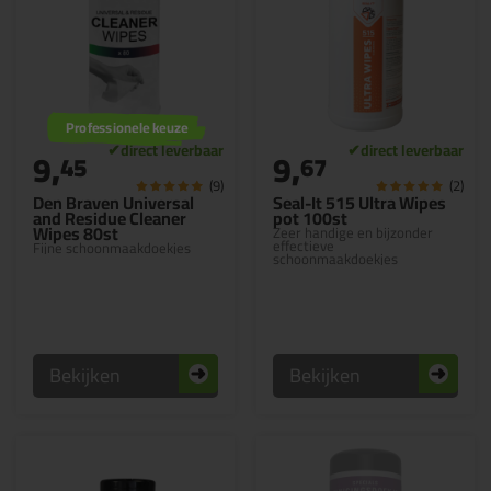
Professionele keuze
9,
9,
45
67
(9)
(2)
Den Braven Universal
Seal-It 515 Ultra Wipes
and Residue Cleaner
pot 100st
Wipes 80st
Zeer handige en bijzonder
effectieve
Fijne schoonmaakdoekjes
schoonmaakdoekjes
Bekijken
Bekijken