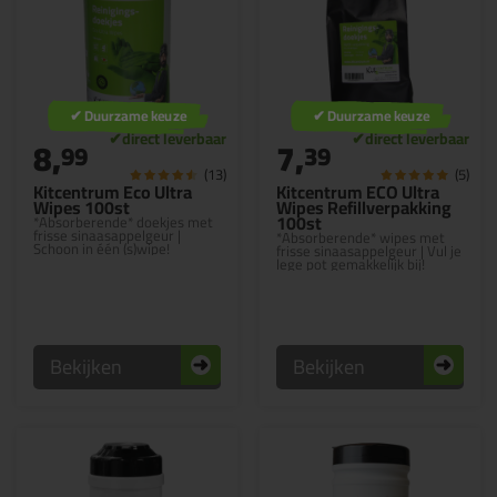
✔ Duurzame keuze
✔ Duurzame keuze
8,
7,
99
39
(13)
(5)
Kitcentrum Eco Ultra
Kitcentrum ECO Ultra
Wipes 100st
Wipes Refillverpakking
100st
*Absorberende* doekjes met
frisse sinaasappelgeur |
*Absorberende* wipes met
Schoon in één (s)wipe!
frisse sinaasappelgeur | Vul je
lege pot gemakkelijk bij!
Bekijken
Bekijken