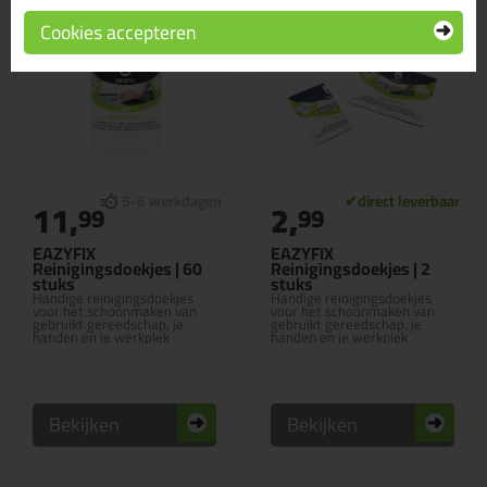
Cookies accepteren
11,
2,
99
99
EAZYFIX
EAZYFIX
Reinigingsdoekjes | 60
Reinigingsdoekjes | 2
stuks
stuks
Handige reinigingsdoekjes
Handige reinigingsdoekjes
voor het schoonmaken van
voor het schoonmaken van
gebruikt gereedschap, je
gebruikt gereedschap, je
handen en je werkplek
handen en je werkplek
Bekijken
Bekijken