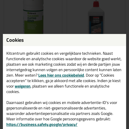
Cookies
14,
12,
49
99
Kitcentrum gebruikt cookies en vergelijkbare technieken. Naast
functionele en analytische cookies waardoor de website goed werkt,
illbruck
Soudal Swipex
plaatsen we ook marketing cookies zodat wij en derde partijen jouw
Handreinigingsdoekjes
Handcleaner 1L
internetgedrag kunnen volgen en persoonlijke content kunnen laten
AA292 pot 100st
Kant en klare handreiniger!
zien. Meer weten?
Lees hier ons cookiebeleid
. Door op "Cookies
Verwijderen van niet
uitgeharde substanties
accepteren" te klikken, ga je akkoord met alle cookies. Indien je kiest
voor
weigeren
, plaatsen we alleen functionele en analytische
cookies.
Daarnaast gebruiken wij cookies en mobiele advertentie-ID’s voor
gepersonaliseerde en niet-gepersonaliseerde advertenties,
Bekijken
Bekijken
waaronder advertentiepersonalisatie via partners zoals Google.
Meer informatie over hoe Google persoonsgegevens gebruikt:
https://business.safety.google/privacy/