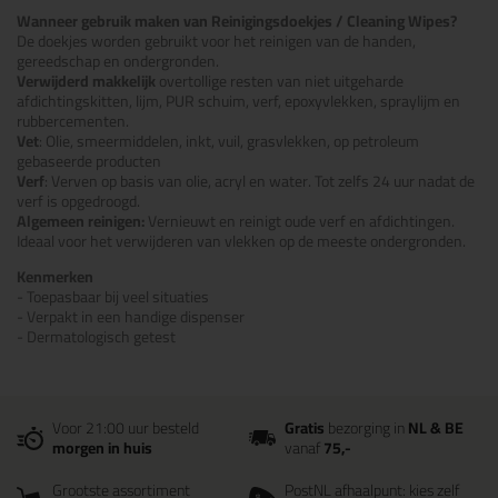
Wanneer gebruik maken van Reinigingsdoekjes / Cleaning Wipes?
De doekjes worden gebruikt voor het reinigen van de handen,
gereedschap en ondergronden.
Verwijderd makkelijk
overtollige resten van niet uitgeharde
afdichtingskitten, lijm, PUR schuim, verf, epoxyvlekken, spraylijm en
rubbercementen.
Vet
:
Olie, smeermiddelen, inkt, vuil, grasvlekken, op petroleum
gebaseerde producten
Verf
:
Verven op basis van olie, acryl en water. Tot zelfs 24 uur nadat de
verf is opgedroogd.
Algemeen reinigen:
Vernieuwt en reinigt oude verf en afdichtingen.
Ideaal voor het verwijderen van vlekken op de meeste ondergronden.
Kenmerken
- Toepasbaar bij veel situaties
- Verpakt in een handige dispenser
- Dermatologisch getest
Voor 21:00 uur besteld
Gratis
bezorging in
NL & BE
morgen in huis
vanaf
75,-
Grootste assortiment
PostNL afhaalpunt: kies zelf