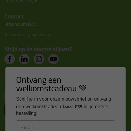
Kit cursus volgen
Contact
Kitcentrum B.V.
Alle contactgegevens >
Altijd op de hoogte blijven?
Nieuws, tips en exclusieve deals rechtstreeks in je
Ontvang een
inbox
welkomstcadeau 💚
Email
Schijf je in voor onze nieuwsbrief en ontvang
t.w.v. €35
een welkomstcadeau
bij je eerste
Inschrijven
bestelling!
Email
Kitcentrum is trots op: