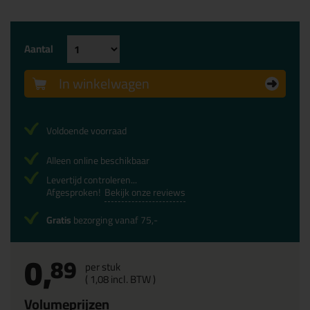
Aantal
In winkelwagen
Voldoende voorraad
Alleen online beschikbaar
Levertijd controleren...
Afgesproken!
Bekijk onze reviews
Gratis
bezorging vanaf 75,-
0,
89
per stuk
(
1,
08
incl. BTW )
Volumeprijzen