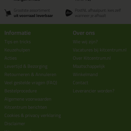
Grootste assortiment
PostNL afhaalpunt: kies zelf
uit voorraad leverbaar
wanneer je afhaalt
Informatie
Over ons
Tips en tricks
Wie wij zijn?
Keuzehulpen
Vacatures bij kitcentrum.nl
Acties
Over Kitcentrum.nl
Levertijd & Bezorging
Maatschappelijk
Retourneren & Annuleren
Winkelmand
Veel gestelde vragen (FAQ)
Contact
Bestelprocedure
Leverancier worden?
Algemene voorwaarden
Kitcentrum berichten
Cookies & privacy verklaring
Disclaimer