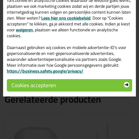
functionele en analytische cookies waardoor de website goed werkt,
maakt het een zeer milieuvriendelijke oplossing. Lees hieronder
plaatsen we ook marketing cookies zodat wij en derde partijen jouw
alle voordelen van PCR plastic:
internetgedrag kunnen volgen en persoonlijke content kunnen laten
Minder gebruik van fossiele grondstoffen
Vermindering van CO2-uitstoot tot wel 85%
zien. Meer weten?
Lees hier ons cookiebeleid
. Door op "Cookies
Minder waterverbruik
accepteren" te klikken, ga je akkoord met alle cookies. Indien je kiest
Minder energieverbruik
voor
weigeren
, plaatsen we alleen functionele en analytische
Vermindering van de hoeveelheid afval
cookies.
Kan na gebruik weer gerecycled worden
Het laat de consument zien dat merkeigenaren zich zorgen
Daarnaast gebruiken wij cookies en mobiele advertentie-ID’s voor
maken over de impact van hun productverpakking op het
gepersonaliseerde en niet-gepersonaliseerde advertenties,
milieu
waaronder advertentiepersonalisatie via partners zoals Google.
Het gebruik van PCR-plastic helpt bij het creëren van een
Meer informatie over hoe Google persoonsgegevens gebruikt:
circulaire economie.
https://business.safety.google/privacy/
Cookies accepteren
Gerelateerde producten