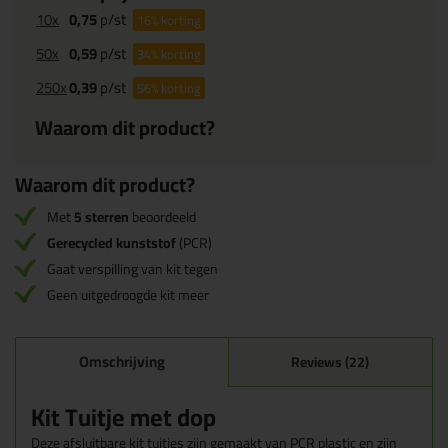
10x
0,75
p/st
16%
korting
50x
0,59
p/st
34%
korting
250x
0,39
p/st
56%
korting
Waarom dit product?
Waarom dit product?
Met
5 sterren
beoordeeld
Gerecycled kunststof
(PCR)
Gaat verspilling van kit tegen
Geen uitgedroogde kit meer
Omschrijving
Reviews (22)
Kit Tuitje met dop
Deze afsluitbare kit tuitjes zijn gemaakt van PCR plastic en zijn