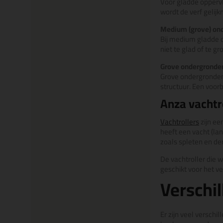
Voor gladde oppervl
wordt de verf gelijk
Medium (grove) on
Bij medium gladde op
niet te glad of te g
Grove ondergronde
Grove ondergronden 
structuur. Een voor
Anza vachtr
Vachtrollers
zijn ee
heeft een vacht (la
zoals spleten en de
De vachtroller die 
geschikt voor het v
Verschi
Er zijn veel verschi