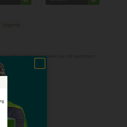
Volgende
ogwaardige schildersmaterialen aan. Dit assortiment
 wat meer over vertellen.
ing