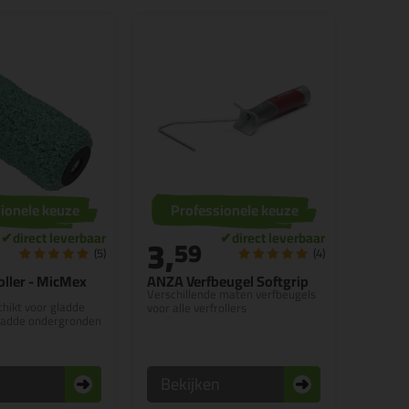
ionele keuze
Professionele keuze
3,
59
(5)
(4)
oller - MicMex
ANZA Verfbeugel Softgrip
Verschillende maten verfbeugels
chikt voor gladde
voor alle verfrollers
ladde ondergronden
n
Bekijken