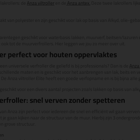
 lakrollers: de
Anza viltroller
en de
Anza antex.
Deze twee lakrollers lijke
aakt van polyester en zijn geschikt voor lak op basis van Alkyd, olie-geb
arentegen geschikt voor waterbasis lakken, muurverf, beitsen/lazuren e
ook tot de muurverfrollers. Hier leggen we jou zo meer over uit.
ler perfect voor houten oppervlaktes
een universele verfroller die geliefd is bij professionals? Dan is de
Anza v
rschillende maten en is geschikt voor het aanbrengen van lak, beits en ve
De Anza viltroller Elite heeft een goede verfopname en is bij bijna all
s geschikt voor een divers aantal projecten zoals lakken op basis van alkyd
rfroller: snel verven zonder spetteren
an Anza zijn perfect voor iedereen die snel en efficiënt wil gaan verven
t je gaan kijken naar de structuur van de muur. Hierbij zijn 3 ondergron
n grove structuur.
en