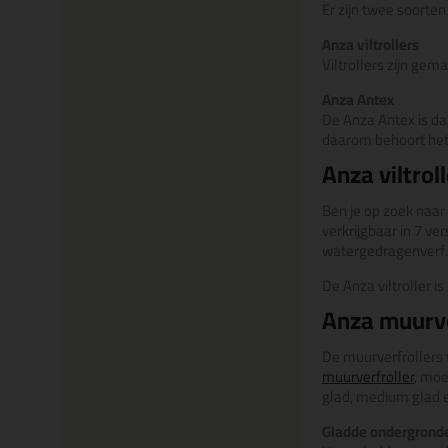
Er zijn twee soorten
Anza viltrollers
Viltrollers zijn gem
Anza Antex
De Anza Antex is da
daarom behoort het 
Anza viltrol
Ben je op zoek naar 
verkrijgbaar in 7 ve
watergedragenverf. 
De Anza viltroller i
Anza muurve
De muurverfrollers v
muurverfroller
, moe
glad, medium glad e
Gladde ondergrond