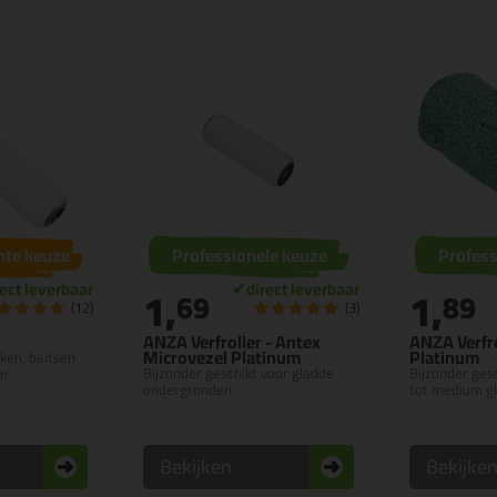
hte keuze
Professionele keuze
Profess
1,
1,
69
89
(12)
(3)
ANZA Verfroller - Antex
ANZA Verfr
Microvezel Platinum
Platinum
kken, beitsen
Bijzonder geschikt voor gladde
Bijzonder ges
en
ondergronden
tot medium g
Bekijken
Bekijke