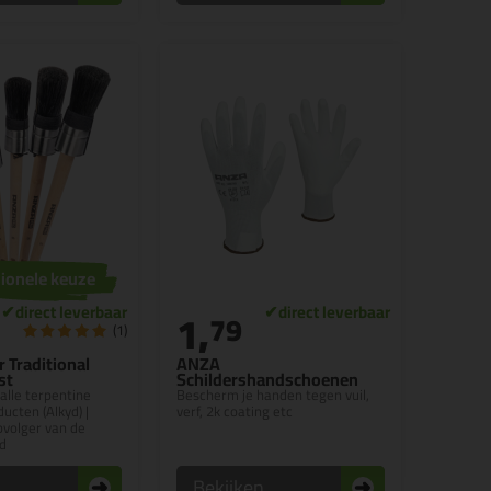
ionele keuze
1,
79
(1)
 Traditional
ANZA
st
Schildershandschoenen
alle terpentine
Bescherm je handen tegen vuil,
ucten (Alkyd) |
verf, 2k coating etc
volger van de
d
n
Bekijken