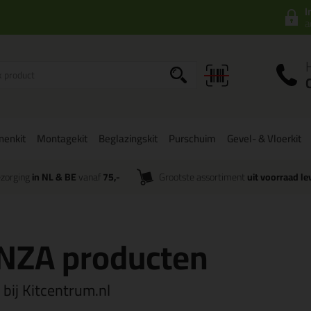
I
a
onenkit
Montagekit
Beglazingskit
Purschuim
Gevel- & Vloerkit
zorging
in NL & BE
vanaf
75,-
Grootste assortiment
uit voorraad le
ANZA producten
bij Kitcentrum.nl