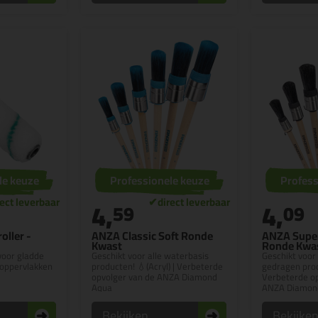
le keuze
Professionele keuze
Profess
4,
4,
59
09
ller -
ANZA Classic Soft Ronde
ANZA Super
Kwast
Ronde Kwa
 voor gladde
Geschikt voor alle waterbasis
Geschikt voor 
oppervlakken
producten! 💧(Acryl) | Verbeterde
gedragen prod
opvolger van de ANZA Diamond
Verbeterde op
Aqua
ANZA Diamon
Bekijken
Bekijke