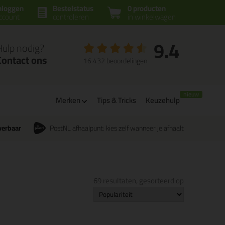
nloggen
Bestelstatus
0 producten
ccount
controleren
in winkelwagen
9.4
Hulp nodig?
Contact ons
16.432 beoordelingen
Merken
Tips & Tricks
Keuzehulp
verbaar
PostNL afhaalpunt: kies zelf wanneer je afhaalt
69 resultaten, gesorteerd op