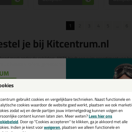
1
2
3
4
5
...
6
tel je bij Kitcentrum.nl
kend merk onder de schilders. ANZA biedt een ruim assortiment van ho
e uit kwasten, rollers, gereedschap en nog veel meer! Hier gaan we jou
 van ANZA
ookies
een
 ANZA rollers
e ANZA kwasten
cadeau 💚
tcentrum gebruikt cookies en vergelijkbare technieken. Naast functionele en
 van ANZA
alytische cookies waardoor de website goed werkt, plaatsen we ook market
en emmers van ANZA
okies zodat wij en derde partijen jouw internetgedrag kunnen volgen en
iteit van Anza
rsoonlijke content kunnen laten zien. Meer weten?
Lees hier ons
e nieuwsbrief en ontvang een
okiebeleid
. Door op "Cookies accepteren" te klikken, ga je akkoord met alle
v. €35,-
bij je eerste bestelling!
okies. Indien je kiest voor
weigeren
, plaatsen we alleen functionele en