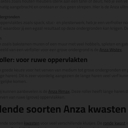
aktes zoals houten meubels (denk aan een tafel of deur), heb je een ve
matig aangebracht en onstaan er dus geen strepen. Hier is de Anza viltrol
dergronden
pervlaktes zoals spack, stuc- en pleisterwerk, heb je een verfroller no
rof, waardoor jij een egaal resultaat op deze ondergronden kan krijgen. D
n
zoals bakstenen muren of een muur met veel hobbels, spleten en gate
beeld van een verfoller voor een grove ondergrond is de
Anza Wistex
.
oller: voor ruwe oppervlakten
n goede keuze voor het verven van medium tot grove ondergronden en g
nge haren). Dit is zeer voordelig aangezien de lange haren veel verf k
rgelijke komen.
wij kunnen aanbevelen is de
Anza Rimax
. Deze roller heeft lange haren
erven van ruwe (grove) oppervlakken.
llende soorten Anza kwasten
llende soorten
kwasten
voor veel verschillende klusjes. De
ronde kwast
i