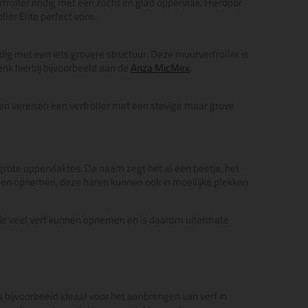
rfroller nodig met een zacht en glad oppervlak. Hierdoor
ler Elite perfect voor.
dig met een iets grovere structuur. Deze muurverfroller is
enk hierbij bijvoorbeeld aan de
Anza MicMex
.
n vereisen een verfroller met een stevige maar grove
rote oppervlaktes. De naam zegt het al een beetje, het
unnen opnemen, deze haren kunnen ook in moeilijke plekken
 die veel verf kunnen opnemen en is daarom uitermate
s bijvoorbeeld ideaal voor het aanbrengen van verf in