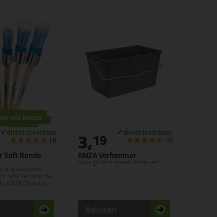
ionele keuze
3,
19
(1)
(2)
 Soft Ronde
ANZA Verfemmer
Voor grote hoeveelheden verf
oor waterbasis
Acryl) | Verbeterde
 de ANZA Titanium
n
Bekijken