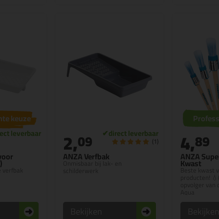
hte keuze
Profess
2,
4,
09
89
(1)
voor
ANZA Verfbak
ANZA Super
)
Kwast
Onmisbaar bij lak- en
e verfbak
Beste kwast v
schilderwerk
producten! 💧(
opvolger van
Aqua
Bekijken
Bekijke