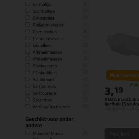
3
Verfbakjes
3
Vachtrollers
3
Schuurpads
3
Radiatorkwasten
3
Poetsdoeken
3
Plamuurmessen
3
Lakrollers
2
Afbreekmessen
2
Afsteekmessen
2
Blokkwasten
2
Glaskrabbers
Meestverkoc
2
Schuurbord
3,
2
19
Verfemmers
2
Verfroosters
1
ANZA Inzetbak 
Spackmes
Verfbak (5 stuks
1
Werkhandschoenen
Inzetbakken voor d
Geschikt voor onder
andere
9
Bekijken
Muurverf Muren