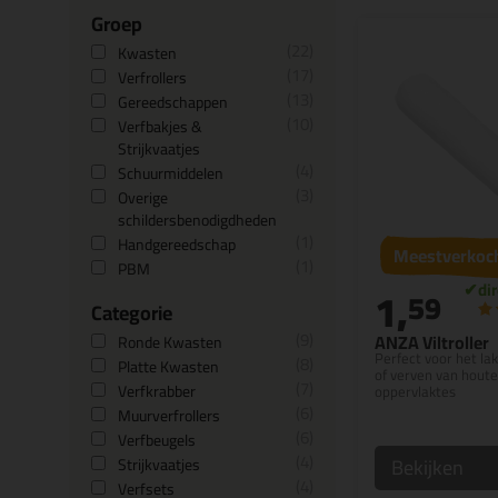
Groep
22
Kwasten
17
Verfrollers
13
Gereedschappen
10
Verfbakjes &
Strijkvaatjes
4
Schuurmiddelen
3
Overige
schildersbenodigdheden
1
Handgereedschap
Meestverkoc
1
PBM
1,
59
Categorie
9
ANZA Viltroller
Ronde Kwasten
Perfect voor het la
8
Platte Kwasten
of verven van hout
7
Verfkrabber
oppervlaktes
6
Muurverfrollers
6
Verfbeugels
4
Bekijken
Strijkvaatjes
4
Verfsets