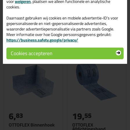
voor
weigeren
, plaatsen we alleen functionele en analytische
In de volgende blogs wordt dit product gebruikt:
cookies.
Kimband aanbrengen, hoe doe ik dat?
Daarnaast gebruiken wij cookies en mobiele advertentie-ID’s voor
gepersonaliseerde en niet-gepersonaliseerde advertenties,
waaronder advertentiepersonalisatie via partners zoals Google.
Meer informatie over hoe Google persoonsgegevens gebruikt:
Gerelateerde producten
https://business.safety.google/privacy/
Cookies accepteren
6,
19,
83
55
OTTOFLEX Binnenhoek
OTTOFLEX
Afdichtingsband