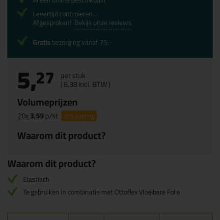
Alleen online beschikbaar
Levertijd controleren...
Afgesproken!
Bekijk onze reviews
Gratis
bezorging vanaf 75,-
5,
27
per stuk
(
6,
38
incl. BTW )
Volumeprijzen
20x
3,59
p/st
32%
korting
Waarom dit product?
Waarom dit product?
Elastisch
Te gebruiken in combinatie met Ottoflex Vloeibare Folie