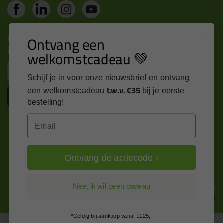
Nieuws, tips en exclusieve deals rechtstreeks in je
Ontvang een
inbox
welkomstcadeau 💚
Email
Schijf je in voor onze nieuwsbrief en ontvang
t.w.v. €35
een welkomstcadeau
bij je eerste
Inschrijven
bestelling!
Email
Kitcentrum is trots op:
Ontvang de actiecode ›
Alle prijzen zijn in EURO en excl. 21% BTW
Nee, ik wil geen cadeau
wijzig naar incl. BTW
*Geldig bij aankoop vanaf €125,-