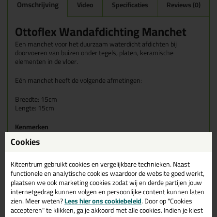
Omschrijving
Video
Specificaties
Reviews (0)
Ottoflex Wandafdichting Manchet
Een manchet voor het duurzaam waterdicht afdichten bij
doorvoeren van buizen onder tegels, platen, keramische
elementen in de vloer.
Eén manchet heeft de volgende afmetingen:
Breedte: 15cm
Lengte: 15cm
Kenmerken
Vodoet aan de vochtbelastingsklassen A0 en B0 na ZDB
Cookies
en abP A, B en C
Voldoet aan de belastingsklassen W1, W2, W3, W4, W5 en
W6 conform ÖNORM B 3407
Kitcentrum gebruikt cookies en vergelijkbare technieken. Naast
Franse VOC-emissie klasse A+
functionele en analytische cookies waardoor de website goed werkt,
EMICODE® EC 1 Plus - zeer emissiearm
plaatsen we ook marketing cookies zodat wij en derde partijen jouw
internetgedrag kunnen volgen en persoonlijke content kunnen laten
Tips & tricks voor OTTOFLEX
zien. Meer weten?
Lees hier ons cookiebeleid
. Door op "Cookies
Wandafdichting Manchet
accepteren" te klikken, ga je akkoord met alle cookies. Indien je kiest