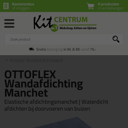
Bestelstatus
0 producten
of inloggen
in winkelwagen
Gratis
bezorging
in NL & BE
vanaf
75,-
Kimband
(Kimband & Kimpasta)
OTTOFLEX
Wandafdichting
Manchet
Elastische afdichtingsmanchet | Waterdicht
afdichten bij doorvoeren van buizen