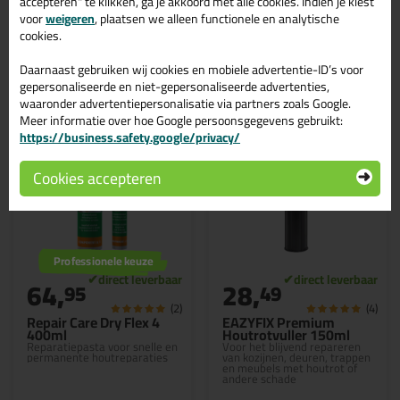
accepteren" te klikken, ga je akkoord met alle cookies. Indien je kiest
voor
weigeren
, plaatsen we alleen functionele en analytische
cookies.
Bekijken
Bekijken
Daarnaast gebruiken wij cookies en mobiele advertentie-ID’s voor
gepersonaliseerde en niet-gepersonaliseerde advertenties,
waaronder advertentiepersonalisatie via partners zoals Google.
Meer informatie over hoe Google persoonsgegevens gebruikt:
https://business.safety.google/privacy/
Cookies accepteren
Professionele keuze
64,
28,
95
49
(2)
(4)
Repair Care Dry Flex 4
EAZYFIX Premium
400ml
Houtrotvuller 150ml
Reparatiepasta voor snelle en
Voor het blijvend repareren
permanente houtreparaties
van kozijnen, deuren, trappen
en meubels met houtrot of
andere schade