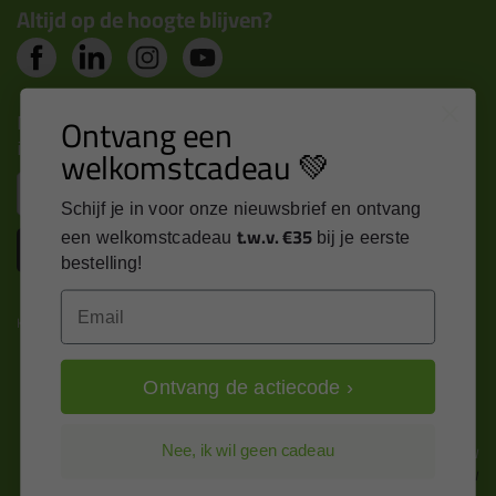
Altijd op de hoogte blijven?
Nieuws, tips en exclusieve deals rechtstreeks in je
Ontvang een
inbox
welkomstcadeau 💚
Email
Schijf je in voor onze nieuwsbrief en ontvang
t.w.v. €35
een welkomstcadeau
bij je eerste
Inschrijven
bestelling!
Email
Kitcentrum is trots op:
Ontvang de actiecode ›
Alle prijzen zijn in EURO en excl. 21% BTW
Nee, ik wil geen cadeau
wijzig naar incl. BTW