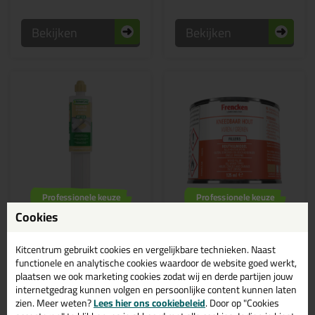
Bekijken
Bekijken
Professionele keuze
Professionele keuze
42,
5,
Cookies
95
55
(2)
Repair Care Dry Flex SF |
Frencken Kneedbaar
Kitcentrum gebruikt cookies en vergelijkbare technieken. Naast
2in1 150ml
Hout 125ml
functionele en analytische cookies waardoor de website goed werkt,
Reparatieplamuur voor het
Vullen/repareren van
zeer snel plamuren en
oppervlaktebeschadigingen in
plaatsen we ook marketing cookies zodat wij en derde partijen jouw
repareren van kleine
hout
internetgedrag kunnen volgen en persoonlijke content kunnen laten
gebreken en oneffenheden in
hout
zien. Meer weten?
Lees hier ons cookiebeleid
. Door op "Cookies