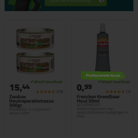
Professionele keuze
15,
0,
44
99
(10)
(1)
Zwaluw
Frencken Kneedbaar
Houtreparatiemassa
Hout 50ml
500gr
UITVERKOOP!
Vullen/repareren van
Makkelijke 2 component
oppervlaktebeschadigingen in
epoxy vuller
hout