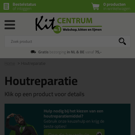
Bestelstatus
0 producten
of inloggen
in winkelwagen
Gratis
bezorging
in NL & BE
vanaf
75,-
Home
Houtreparatie
Houtreparatie
Klik op een product voor details
Hulp nodig bij het kiezen van een
houtreparatiemiddel?
Gebruik onze keuzehulp en krijg de
beste opties!
Doe de keuzehulp