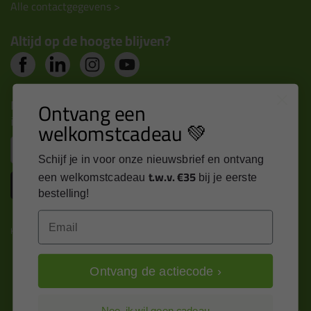
Alle contactgegevens >
Altijd op de hoogte blijven?
Nieuws, tips en exclusieve deals rechtstreeks in je
Ontvang een
inbox
welkomstcadeau 💚
Email
Schijf je in voor onze nieuwsbrief en ontvang
t.w.v. €35
een welkomstcadeau
bij je eerste
Inschrijven
bestelling!
Email
Kitcentrum is trots op:
Ontvang de actiecode ›