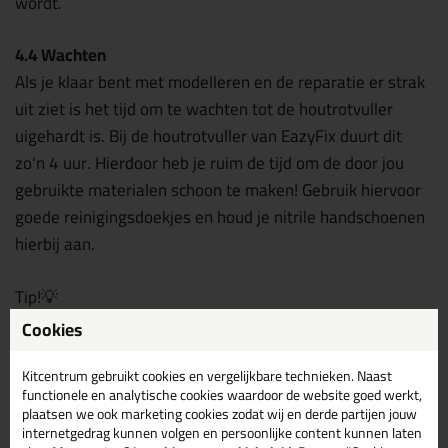
wordt.
4.4 Wachten
Als je klaar bent met modelleren en de reparatie er strak
uit ziet is het tijd om te wachten tot de houtrotvuller
uigehardt is. Bij de houtrotvuller van EazyFix duurt dit
zo'n 4 uur. Hierdoor heb je ruim de tijd om de door jou
gebruikte materialen schoon te maken! Gebruik hiervoor
goede reinigingsdoekjes en houd je nitrile handschoenen
hierbij aan.
Tip!💡
Cookies
Dek de reparatie af met het Mengplateau wanneer
er een volle/felle zon is.
Kitcentrum gebruikt cookies en vergelijkbare technieken. Naast
functionele en analytische cookies waardoor de website goed werkt,
Stap 5: Houtplamuur
plaatsen we ook marketing cookies zodat wij en derde partijen jouw
internetgedrag kunnen volgen en persoonlijke content kunnen laten