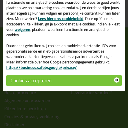
functionele en analytische cookies waardoor de website goed werkt,
morgen in huis
vanaf
75,-
plaatsen we ook marketing cookies zodat wij en derde partijen jouw
internetgedrag kunnen volgen en persoonlijke content kunnen laten
Grootste assortiment
PostNL afhaalpunt: kies zelf
zien. Meer weten?
Lees hier ons cookiebeleid
. Door op "Cookies
uit voorraad leverbaar
wanneer je afhaalt
accepteren" te klikken, ga je akkoord met alle cookies. Indien je kiest
voor
weigeren
, plaatsen we alleen functionele en analytische
Informatie
Over ons
cookies.
Tips en tricks
Wie wij zijn?
Daarnaast gebruiken wij cookies en mobiele advertentie-ID’s voor
gepersonaliseerde en niet-gepersonaliseerde advertenties,
Keuzehulpen
Vacatures bij kitcentrum.nl
waaronder advertentiepersonalisatie via partners zoals Google.
Acties
Over Kitcentrum.nl
Meer informatie over hoe Google persoonsgegevens gebruikt:
https://business.safety.google/privacy/
Levertijd & Bezorging
Maatschappelijk
Retourneren & Annuleren
Winkelmand
Cookies accepteren
Veel gestelde vragen (FAQ)
Contact
Bestelprocedure
Leverancier worden?
Algemene voorwaarden
Kitcentrum berichten
Cookies & privacy verklaring
Disclaimer