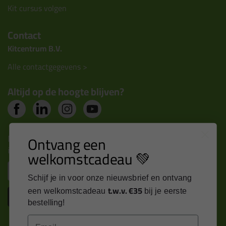
Kit cursus volgen
Contact
Kitcentrum B.V.
Alle contactgegevens >
Altijd op de hoogte blijven?
Nieuws, tips en exclusieve deals rechtstreeks in je
Ontvang een
inbox
welkomstcadeau 💚
Email
Schijf je in voor onze nieuwsbrief en ontvang
t.w.v. €35
een welkomstcadeau
bij je eerste
Inschrijven
bestelling!
Email