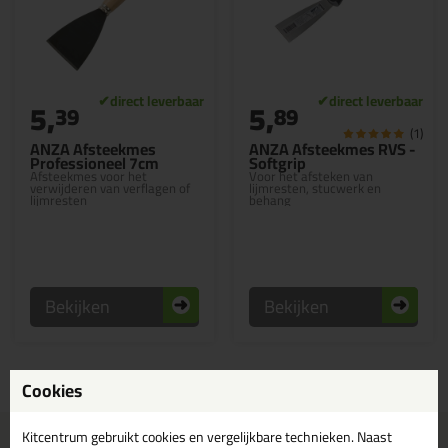
5,
5,
39
89
(1)
ANZA Afsteekmes
ANZA Afsteekmes RVS -
Professioneel 7cm
Softgrip
Afsteekmes voor het
Voor het afsteken van
verwijderen van verflagen of
lijmresten, stucwerk en
lijmresten
behang
Bekijken
Bekijken
Cookies
Kitcentrum gebruikt cookies en vergelijkbare technieken. Naast
Voor 21:00 uur besteld
Gratis
bezorging in
NL & BE