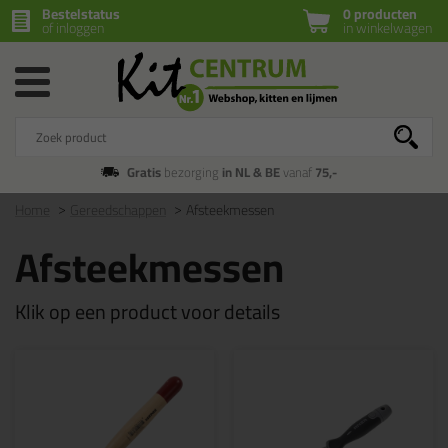
Bestelstatus
0 producten
of inloggen
in winkelwagen
Gratis
bezorging
in NL & BE
vanaf
75,-
Home
Gereedschappen
Afsteekmessen
Afsteekmessen
Klik op een product voor details