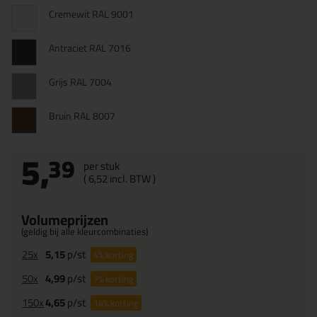
Cremewit RAL 9001
Antraciet RAL 7016
Grijs RAL 7004
Bruin RAL 8007
5,
39
per stuk
(
6,
52
incl. BTW )
Volumeprijzen
(geldig bij alle kleurcombinaties)
25x
5,15
p/st
4%
korting
50x
4,99
p/st
7%
korting
150x
4,65
p/st
14%
korting