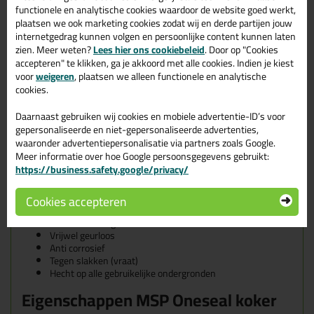
functionele en analytische cookies waardoor de website goed werkt,
Geschikte ondergronden voor de
plaatsen we ook marketing cookies zodat wij en derde partijen jouw
Bloem MSP Oneseal
internetgedrag kunnen volgen en persoonlijke content kunnen laten
zien. Meer weten?
Lees hier ons cookiebeleid
. Door op "Cookies
De MSP Oneseal is geschikt voor alle veelvoorkomende
accepteren" te klikken, ga je akkoord met alle cookies. Indien je kiest
ondergronden zoals:
voor
weigeren
, plaatsen we alleen functionele en analytische
Glas
cookies.
Gelakt hout
Metaal
Daarnaast gebruiken wij cookies en mobiele advertentie-ID’s voor
Kunststoffen
gepersonaliseerde en niet-gepersonaliseerde advertenties,
Kenmerken van de Bloem MSP
waaronder advertentiepersonalisatie via partners zoals Google.
Meer informatie over hoe Google persoonsgegevens gebruikt:
Oneseal
https://business.safety.google/privacy/
Blijvend elastisch
Cookies accepteren
Makkelijk te verwerken
Sterke hechting
Vrijwel geurloos
Anti corrosief
Tegen slakken (vraat)
Hecht op alle gebruikelijke ondergronden
Eigenschappen MSP Oneseal koker