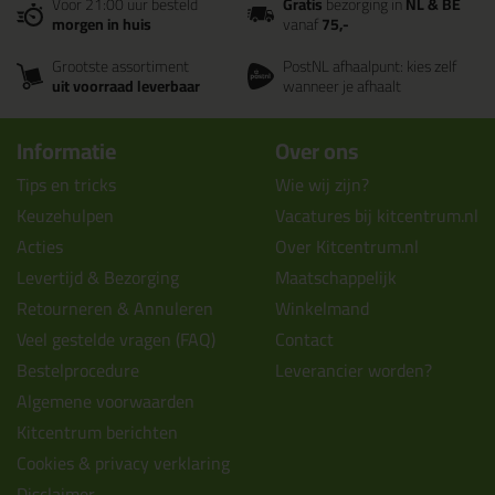
Voor 21:00 uur besteld
Gratis
bezorging in
NL & BE
morgen in huis
vanaf
75,-
Grootste assortiment
PostNL afhaalpunt: kies zelf
uit voorraad leverbaar
wanneer je afhaalt
Informatie
Over ons
Tips en tricks
Wie wij zijn?
Keuzehulpen
Vacatures bij kitcentrum.nl
Acties
Over Kitcentrum.nl
Levertijd & Bezorging
Maatschappelijk
Retourneren & Annuleren
Winkelmand
Veel gestelde vragen (FAQ)
Contact
Bestelprocedure
Leverancier worden?
Algemene voorwaarden
Kitcentrum berichten
Cookies & privacy verklaring
Disclaimer