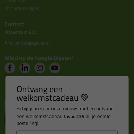
Kit cursus volgen
Contact
Kitcentrum B.V.
Alle contactgegevens >
Altijd op de hoogte blijven?
Nieuws, tips en exclusieve deals rechtstreeks in je
Ontvang een
inbox
welkomstcadeau 💚
Email
Schijf je in voor onze nieuwsbrief en ontvang
t.w.v. €35
een welkomstcadeau
bij je eerste
Inschrijven
bestelling!
Email