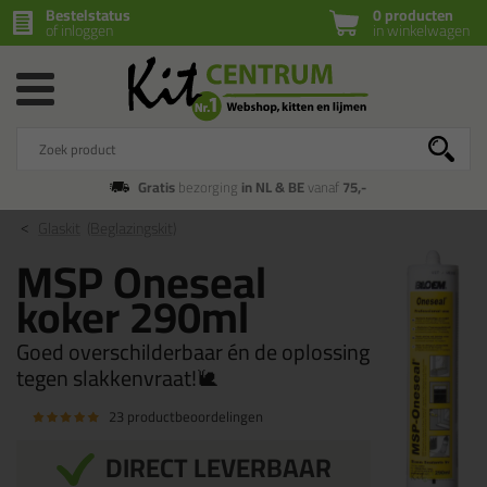
Bestelstatus
0 producten
of inloggen
in winkelwagen
Gratis
bezorging
in NL & BE
vanaf
75,-
Glaskit
(Beglazingskit)
MSP Oneseal
koker 290ml
Goed overschilderbaar én de oplossing
tegen slakkenvraat!🐌
23 productbeoordelingen
DIRECT LEVERBAAR