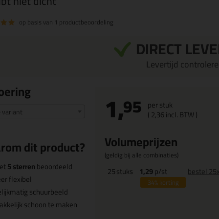
ibt niet dicht
op basis van
1 productbeoordeling
DIRECT LEV
Levertijd controleren
oering
1,
95
per stuk
e variant
(
2,
36
incl. BTW )
Volumeprijzen
rom dit product?
(geldig bij alle combinaties)
et
5 sterren
beoordeeld
25
stuks
1,29
p/st
bestel 25
er flexibel
34%
korting
lijkmatig schuurbeeld
kkelijk schoon te maken