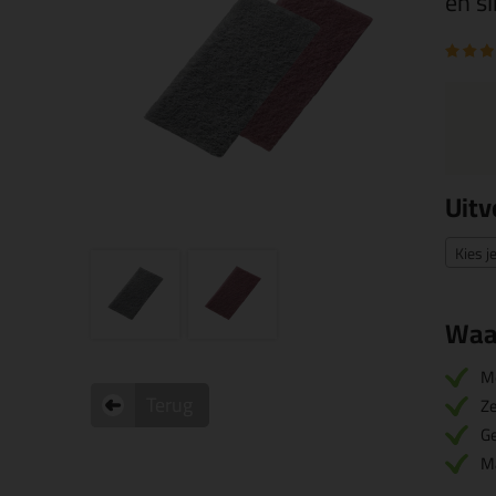
en sl
Uitv
Kies j
Waa
M
Terug
Ze
Ge
Ma