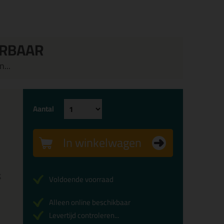
ERBAAR
...
Aantal
In winkelwagen
x
Voldoende voorraad
Alleen online beschikbaar
Levertijd controleren...