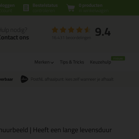
nloggen
Bestelstatus
0 producten
ccount
controleren
in winkelwagen
9.4
Hulp nodig?
Contact ons
16.431 beoordelingen
Merken
Tips & Tricks
Keuzehulp
verbaar
PostNL afhaalpunt: kies zelf wanneer je afhaalt
chuurbeeld | Heeft een lange levensduur