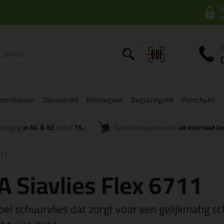
I
a
urmiddelen
Siliconenkit
Montagekit
Beglazingskit
Purschuim
zorging
in NL & BE
vanaf
75,-
Grootste assortiment
uit voorraad le
711
A Siavlies Flex 6711
ibel schuurvlies dat zorgt voor een gelijkmatig s