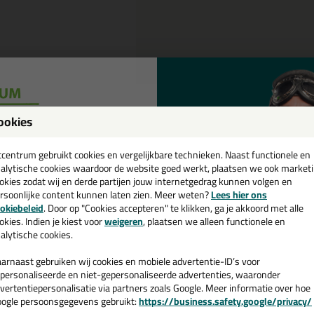
ookies
een
Omschrijving
cadeau 💚
tcentrum gebruikt cookies en vergelijkbare technieken. Naast functionele en
alytische cookies waardoor de website goed werkt, plaatsen we ook market
huurvlies SIA Siavlies Flex 6711
okies zodat wij en derde partijen jouw internetgedrag kunnen volgen en
rsoonlijke content kunnen laten zien. Meer weten?
Lees hier ons
iavlies Flex van SIA is een flexibel schuurvlies dat zich goed aan contou
e nieuwsbrief en ontvang een
okiebeleid
. Door op "Cookies accepteren" te klikken, ga je akkoord met alle
urbeeld! Ook is deze flexibiliteit de reden dat dit schuurvlies veel gebr
v. €35,-
bij je eerste bestelling!
okies. Indien je kiest voor
weigeren
, plaatsen we alleen functionele en
uurvlies is erg goed te wassen en heeft onder andere daarom een extra 
alytische cookies.
 115mm x 230mm.
arnaast gebruiken wij cookies en mobiele advertentie-ID’s voor
iavlies Flex 6711 is verkrijgbaar in twee varianten. Dit zijn de Ultra Fine 
personaliseerde en niet-gepersonaliseerde advertenties, waaronder
de varianten zijn erg goed te gebruiken bij fijn schuurwerk zoals bijvoo
vertentiepersonalisatie via partners zoals Google. Meer informatie over hoe
laag aanbrengt.
ogle persoonsgegevens gebruikt:
https://business.safety.google/privacy/
 de actiecode ›