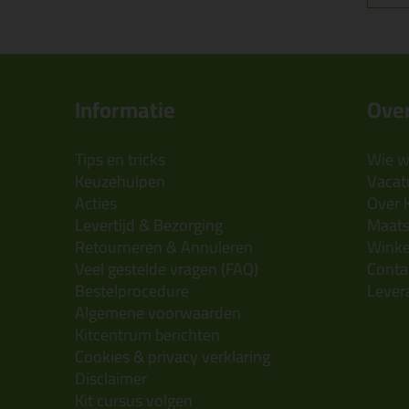
Informatie
Over
Tips en tricks
Wie wi
Keuzehulpen
Vacatu
Acties
Over 
Levertijd & Bezorging
Maats
Retourneren & Annuleren
Wink
Veel gestelde vragen (FAQ)
Conta
Bestelprocedure
Lever
Algemene voorwaarden
Kitcentrum berichten
Cookies & privacy verklaring
Disclaimer
Kit cursus volgen