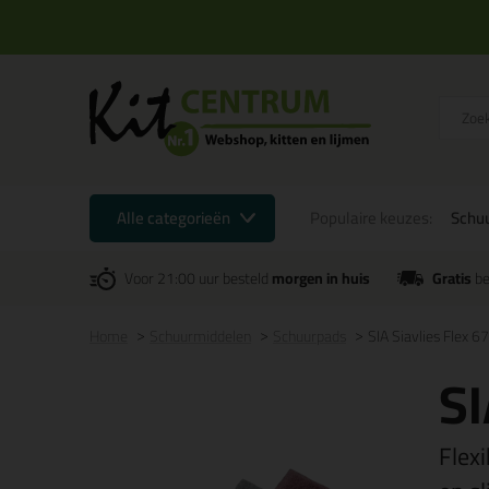
Alle categorieën
Populaire keuzes:
Schu
Voor 21:00 uur besteld
morgen in huis
Gratis
be
Home
Schuurmiddelen
Schuurpads
SIA Siavlies Flex 6
SI
Flex