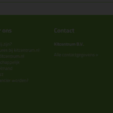
 ons
Contact
j zijn?
Kitcentrum B.V.
res bij kitcentrum.nl
Alle contactgegevens >
Kitcentrum.nl
chappelijk
elmand
ct
ancier worden?