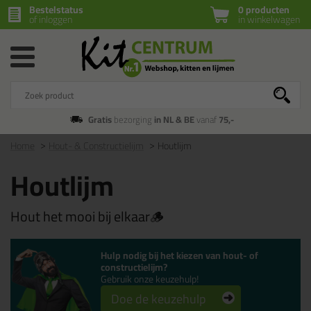
Bestelstatus
0 producten
of inloggen
in winkelwagen
Gratis
bezorging
in NL & BE
vanaf
75,-
Home
Hout- & Constructielijm
Houtlijm
Houtlijm
Hout het mooi bij elkaar🪵
Hulp nodig bij het kiezen van hout- of
constructielijm?
Gebruik onze keuzehulp!
Doe de keuzehulp