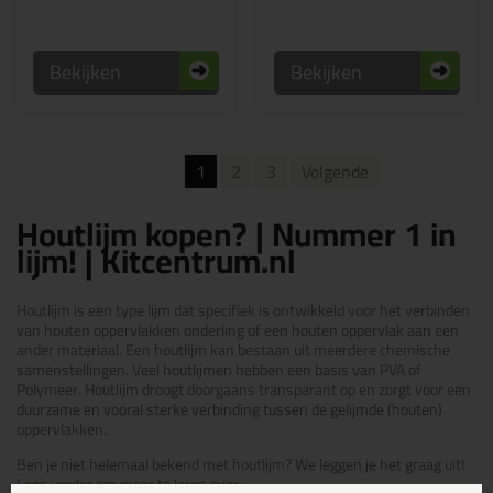
Bekijken
Bekijken
1
2
3
Volgende
Houtlijm kopen? | Nummer 1 in
lijm! | Kitcentrum.nl
Houtlijm is een type lijm dat specifiek is ontwikkeld voor het verbinden
van houten oppervlakken onderling of een houten oppervlak aan een
ander materiaal. Een houtlijm kan bestaan uit meerdere chemische
samenstellingen. Veel houtlijmen hebben een basis van PVA of
Polymeer. Houtlijm droogt doorgaans transparant op en zorgt voor een
duurzame en vooral sterke verbinding tussen de gelijmde (houten)
oppervlakken.
Ben je niet helemaal bekend met houtlijm? We leggen je het graag uit!
Lees verder om meer te leren over: