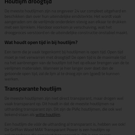
Houtlijm droogtijd
De meeste houtlijmen zijn na ongeveer 24 uur compleet uitgehard en
beschikken dan over hun uiteindelijke eindsterkte. Het wordt vaak
aangeraden om de verlijmde onderdelen stevig aan elkaar te drukken
met een lijmklem. Hierdoor voorkom je verschuiving, wat het
droogproces verstoord en de uiteindelijke constructie onstabiel maakt.
Wat houdt open tijd in bij houtlijm?
Een term die je vaak tegenkomt bij houtlijmen is open tijd. Open tijd
moet je niet verwarren met droogtijd! De open tijd is de maximale tijd
na het aanbrengen van de houtlijm tot het op elkaar brengen van de te
verlijmen materialen. Wanneer je hier langer over doet dan de
getoonde open tijd, zal de lijm al te droog zijn om (goed) te kunnen
werken.
Transparante houtlijm
De meeste houtlijmen zijn niet direct transparant, maar drogen wel
vaak transparant op. Dit houdt in dat de meeste houtlijmen na
uitharding transparant zijn. Dit zijn de PVAc houtlijmen, die ook wel
bekend staan als
witte houtlijm
.
Een houtlijm die vóór de uitharding al transparant is, hebben we ook!
De Griffon Wood MAX Transparant Power is een houtlijm op