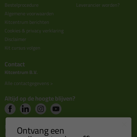
Bestelprocedure
Leverancier worden?
Algemene voorwaarden
Kitcentrum berichten
Cookies & privacy verklaring
Disclaimer
Kit cursus volgen
Contact
Kitcentrum B.V.
Alle contactgegevens >
Altijd op de hoogte blijven?
Nieuws, tips en exclusieve deals rechtstreeks in je
Ontvang een
inbox