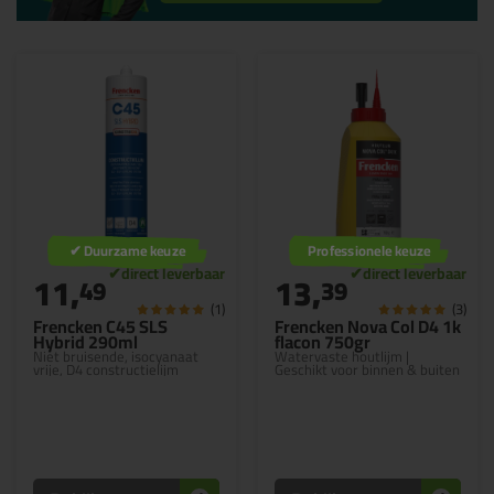
✔ Duurzame keuze
Professionele keuze
11,
13,
49
39
(1)
(3)
Frencken C45 SLS
Frencken Nova Col D4 1k
Hybrid 290ml
flacon 750gr
Niet bruisende, isocyanaat
Watervaste houtlijm |
vrije, D4 constructielijm
Geschikt voor binnen & buiten