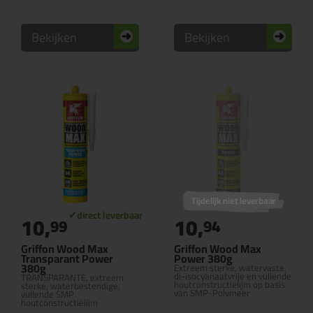
Bekijken
Bekijken
Tijdelijk niet leverbaar
10,
10,
99
94
Griffon Wood Max
Griffon Wood Max
Transparant Power
Power 380g
380g
Extreem sterke, watervaste,
di-isocyanaatvrije en vullende
TRANSPARANTE, extreem
houtconstructielijm op basis
sterke, waterbestendige,
van SMP-Polymeer
vullende SMP
houtconstructielijm