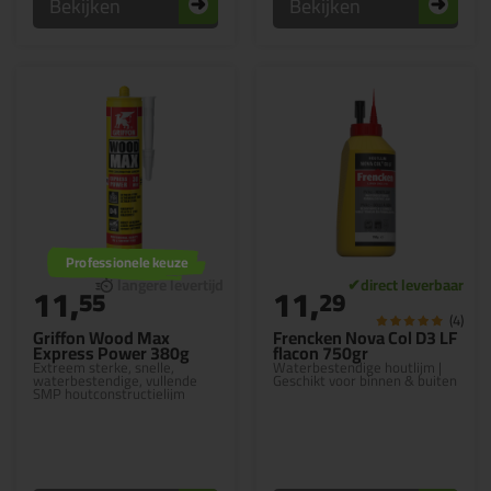
Bekijken
Bekijken
Professionele keuze
11,
11,
55
29
(4)
Griffon Wood Max
Frencken Nova Col D3 LF
Express Power 380g
flacon 750gr
Extreem sterke, snelle,
Waterbestendige houtlijm |
waterbestendige, vullende
Geschikt voor binnen & buiten
SMP houtconstructielijm