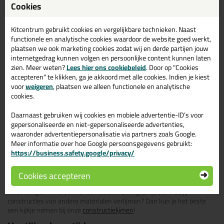
Cookies
Waar je houtlijm voor gebruikt
Droogtijd van houtlijm
Kitcentrum gebruikt cookies en vergelijkbare technieken. Naast
Transparante houtlijm
functionele en analytische cookies waardoor de website goed werkt,
Watervaste houtlijm
Welke houtlijm je buiten kan gebruiken
plaatsen we ook marketing cookies zodat wij en derde partijen jouw
Houtlijm gebruiken
internetgedrag kunnen volgen en persoonlijke content kunnen laten
zien. Meer weten?
Lees hier ons cookiebeleid
. Door op "Cookies
accepteren" te klikken, ga je akkoord met alle cookies. Indien je kiest
voor
weigeren
, plaatsen we alleen functionele en analytische
Houtlijm is onmisbaar bij het creëren van sterke verbindingen tussen
cookies.
houten oppervlakken. Het is geschikt voor diverse toepassingen,
waaronder:
Daarnaast gebruiken wij cookies en mobiele advertentie-ID’s voor
Constructieverbindingen:
Deuvels, veren, zwaluwstaarten, pen-
gepersonaliseerde en niet-gepersonaliseerde advertenties,
en gatverbindingen, en montageverlijmingen.
waaronder advertentiepersonalisatie via partners zoals Google.
Overige toepassingen:
Gevelbetimmeringen, deuren, ladders en
Meer informatie over hoe Google persoonsgegevens gebruikt:
tuinmeubelen.
https://business.safety.google/privacy/
Volg tijdens het gebruiken van houtlijm altijd de instructies van de
fabrikant en zorg voor schone, droge en goed passende oppervlakken
Cookies accepteren
voor een optimale hechting. Met houtlijm creëer je sterke en duurzame
verbindingen in verschillende houtbewerkingsprojecten. Ga jij
constructies van andere materialen verlijmen? Dan kun je het beste
een kijkje nemen bij onze
constructielijmen
!