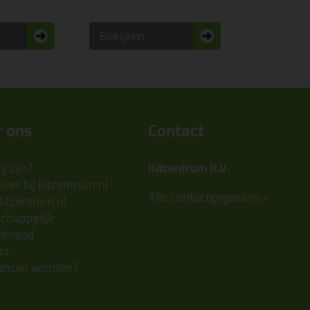
Bekijken
 ons
Contact
j zijn?
Kitcentrum B.V.
res bij kitcentrum.nl
Alle contactgegevens >
Kitcentrum.nl
chappelijk
elmand
ct
ancier worden?