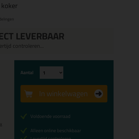
e koker
delingen
ECT LEVERBAAR
rtijd controleren...
Aantal
In winkelwagen
Voldoende voorraad
0x
Alleen online beschikbaar
Levertijd controleren...