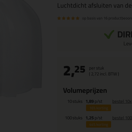
Luchtdicht afsluiten van d
op basis van
16 productbeoor
DIR
Leve
2,
25
per stuk
(
2,
72
incl. BTW )
Volumeprijzen
10
stuks
1,89
p/st
bestel 10x
16%
korting
100
stuks
1,25
p/st
bestel 10
44%
korting