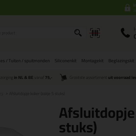
I
a
es / Tuiten / spuitmonden
Siliconenkit
Montagekit
Beglazingskit
zorging
in NL & BE
vanaf
75,-
Grootste assortiment
uit voorraad le
rs
Afsluitdopje koker (zakje 5 stuks)
Afsluitdopje
stuks)