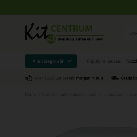
Alle categorieën
Populaire keuzes:
Nozzl
Voor 16:00 uur besteld
morgen in huis
Gratis
be
Home
Nozzles / Tuiten / spuitmonden
Tuitjes voor kit koke