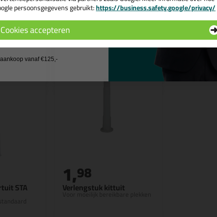
ogle persoonsgegevens gebruikt:
https://business.safety.google/privacy/
 de actiecode ›
n
Cookies accepteren
 wil geen cadeau
j aankoop vanaf €125,-
1,
98
tuit STA
Verlengstuk kittuit
Voor moeilijk bereikbare plekken
 standaard