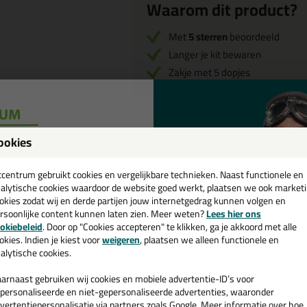
Waarom dit product?
Met
5 sterren
beoordeeld
Langer je kit bewaren
Zakje met 5 dopjes
ookies
Omschrijving
een
cadeau 💚
tcentrum gebruikt cookies en vergelijkbare technieken. Naast functionele en
Afsluitdopje voor koke
alytische cookies waardoor de website goed werkt, plaatsen we ook market
okies zodat wij en derde partijen jouw internetgedrag kunnen volgen en
Een erg handig afsluit dopje voor alle
rsoonlijke content kunnen laten zien. Meer weten?
Lees hier ons
e nieuwsbrief en ontvang een
okiebeleid
. Door op "Cookies accepteren" te klikken, ga je akkoord met alle
Ideaal om de koker luchtdicht af te s
v. €35,-
bij je eerste bestelling!
okies. Indien je kiest voor
weigeren
, plaatsen we alleen functionele en
kunt gebruiken en verspilling tegen g
alytische cookies.
arnaast gebruiken wij cookies en mobiele advertentie-ID’s voor
personaliseerde en niet-gepersonaliseerde advertenties, waaronder
vertentiepersonalisatie via partners zoals Google. Meer informatie over hoe