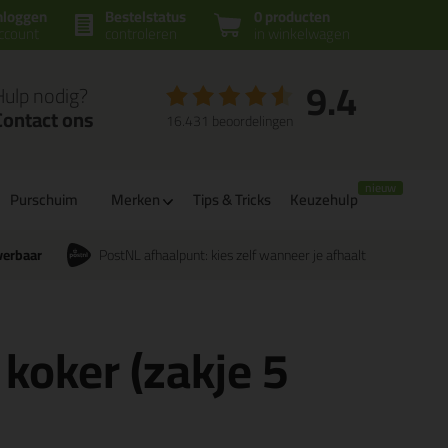
nloggen
Bestelstatus
0 producten
ccount
controleren
in winkelwagen
9.4
Hulp nodig?
Contact ons
16.431 beoordelingen
Purschuim
Merken
Tips & Tricks
Keuzehulp
verbaar
PostNL afhaalpunt: kies zelf wanneer je afhaalt
 koker (zakje 5