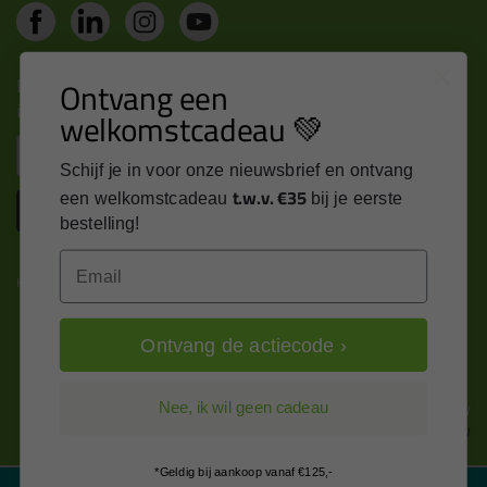
Nieuws, tips en exclusieve deals rechtstreeks in je
Ontvang een
inbox
welkomstcadeau 💚
Email
Schijf je in voor onze nieuwsbrief en ontvang
t.w.v. €35
een welkomstcadeau
bij je eerste
Inschrijven
bestelling!
Email
Kitcentrum is trots op:
Ontvang de actiecode ›
Alle prijzen zijn in EURO en excl. 21% BTW
Nee, ik wil geen cadeau
wijzig naar incl. BTW
*Geldig bij aankoop vanaf €125,-