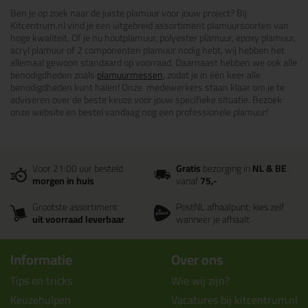
Ben je op zoek naar de juiste plamuur voor jouw project? Bij
Kitcentrum.nl vind je een uitgebreid assortiment plamuursoorten van
hoge kwaliteit. Of je nu houtplamuur, polyester plamuur, epoxy plamuur,
acryl plamuur of 2 componenten plamuur nodig hebt, wij hebben het
allemaal gewoon standaard op voorraad. Daarnaast hebben we ook alle
benodigdheden zoals
plamuurmessen
, zodat je in één keer alle
benodigdheden kunt halen! Onze medewerkers staan klaar om je te
adviseren over de beste keuze voor jouw specifieke situatie. Bezoek
onze website en bestel vandaag nog een professionele plamuur!
Voor 21:00 uur besteld
Gratis
bezorging in
NL & BE
morgen in huis
vanaf
75,-
Grootste assortiment
PostNL afhaalpunt: kies zelf
uit voorraad leverbaar
wanneer je afhaalt
Informatie
Over ons
Tips en tricks
Wie wij zijn?
Keuzehulpen
Vacatures bij kitcentrum.nl