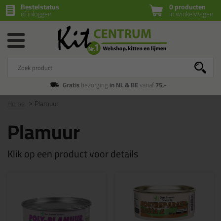
Bestelstatus
0 producten
of inloggen
in winkelwagen
Gratis
bezorging
in NL & BE
vanaf
75,-
Home
Plamuur
Plamuur
Klik op een product voor details