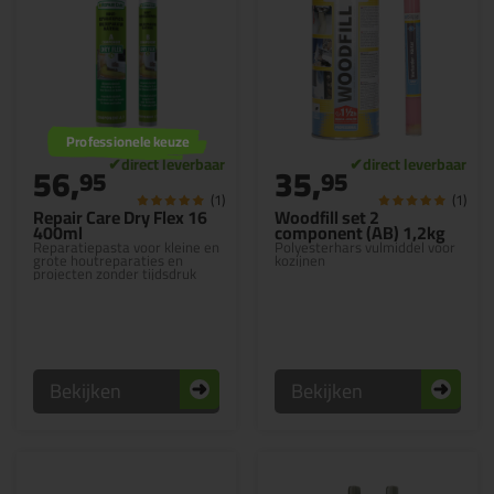
Professionele keuze
56,
35,
95
95
(1)
(1)
Repair Care Dry Flex 16
Woodfill set 2
400ml
component (AB) 1,2kg
Reparatiepasta voor kleine en
Polyesterhars vulmiddel voor
grote houtreparaties en
kozijnen
projecten zonder tijdsdruk
Bekijken
Bekijken