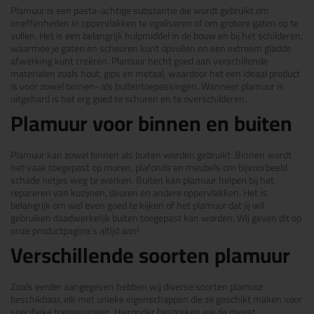
Plamuur is een pasta-achtige substantie die wordt gebruikt om
oneffenheden in oppervlakken te egaliseren of om grotere gaten op te
vullen. Het is een belangrijk hulpmiddel in de bouw en bij het schilderen,
waarmee je gaten en scheuren kunt opvullen en een extreem gladde
afwerking kunt creëren. Plamuur hecht goed aan verschillende
materialen zoals hout, gips en metaal, waardoor het een ideaal product
is voor zowel binnen- als buitentoepassingen. Wanneer plamuur is
uitgehard is het erg goed te schuren en te overschilderen.
Plamuur voor binnen en buiten
Plamuur kan zowel binnen als buiten worden gebruikt. Binnen wordt
het vaak toegepast op muren, plafonds en meubels om bijvoorbeeld
schade netjes weg te werken. Buiten kan plamuur helpen bij het
repareren van kozijnen, deuren en andere oppervlakken. Het is
belangrijk om wel even goed te kijken of het plamuur dat jij wil
gebruiken daadwerkelijk buiten toegepast kan worden. Wij geven dit op
onze productpagina’s altijd aan!
Verschillende soorten plamuur
Zoals eerder aangegeven hebben wij diverse soorten plamuur
beschikbaar, elk met unieke eigenschappen die ze geschikt maken voor
specifieke toepassingen. Hieronder bespreken we de meest