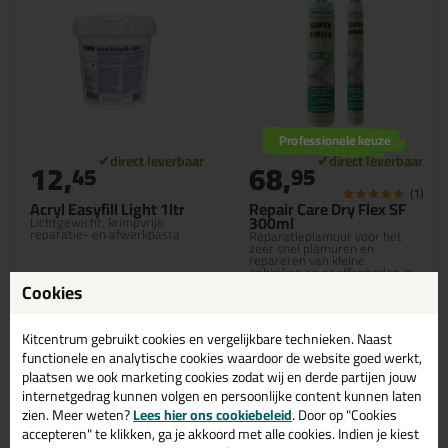
Professionele keuze
12,
68,
45
95
(1)
Acryl Easyfill Light 1ltr
Repair Care Dry Flex SF
300ml
Lichtgewicht, krimpvrije
reparatie- en afwerkpasta
Reparatieplamuur voor het
zeer snel plamuren en
repareren van kleine
gebreken en oneffenheden in
hout
Cookies
Kitcentrum gebruikt cookies en vergelijkbare technieken. Naast
functionele en analytische cookies waardoor de website goed werkt,
Bekijken
Bekijken
plaatsen we ook marketing cookies zodat wij en derde partijen jouw
internetgedrag kunnen volgen en persoonlijke content kunnen laten
zien. Meer weten?
Lees hier ons cookiebeleid
. Door op "Cookies
accepteren" te klikken, ga je akkoord met alle cookies. Indien je kiest