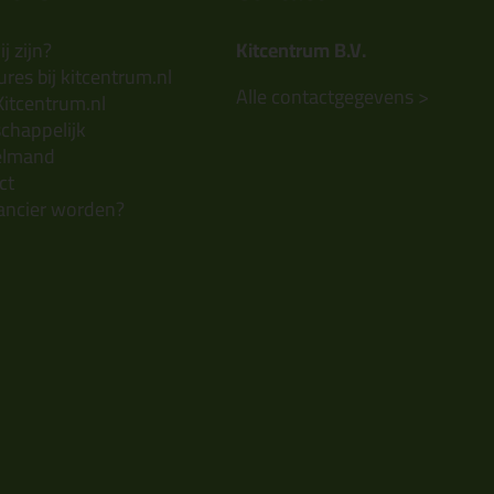
j zijn?
Kitcentrum B.V.
res bij kitcentrum.nl
Alle contactgegevens >
Kitcentrum.nl
chappelijk
elmand
ct
ancier worden?