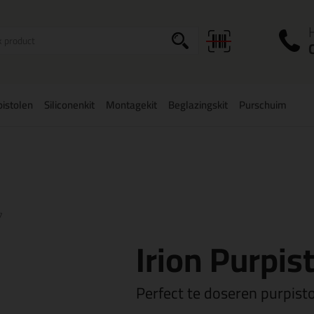
I
a
istolen
Siliconenkit
Montagekit
Beglazingskit
Purschuim
zorging
in NL & BE
vanaf
75,-
Grootste assortiment
uit voorraad le
7
Irion Purpis
Perfect te doseren purpist