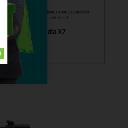
greep en trekker
 het pistool zitten. Bij verwisselen van de spuitbus
tvochtigheid in het pistool achterblijft.
n Purpistool Guardia X7
t gebruikt:
oe dan?