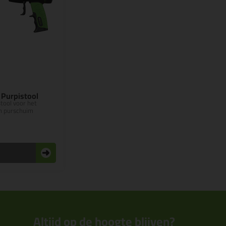
5
 Purpistool
tool voor het
n purschuim
n
Altijd op de hoogte blijven?