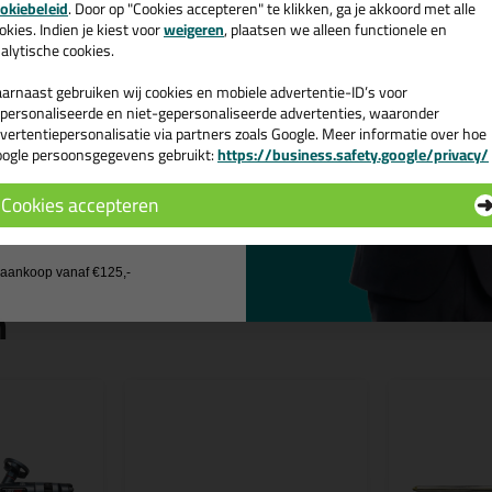
Rubberen, ergonomische hand
okiebeleid
. Door op "Cookies accepteren" te klikken, ga je akkoord met alle
v. €35,-
bij je eerste bestelling!
okies. Indien je kiest voor
weigeren
, plaatsen we alleen functionele en
Let op! Laat altijd een gevulde bus op
alytische cookies.
direct doorspuiten, zodat er geen luch
arnaast gebruiken wij cookies en mobiele advertentie-ID’s voor
Tips & tricks voor Irio
personaliseerde en niet-gepersonaliseerde advertenties, waaronder
vertentiepersonalisatie via partners zoals Google. Meer informatie over hoe
In de volgende blogs wordt dit produc
ogle persoonsgegevens gebruikt:
https://business.safety.google/privacy/
 de actiecode ›
Hoe gebruik je een purpistool
Je purpistool schoonmaken , h
Cookies accepteren
 wil geen cadeau
j aankoop vanaf €125,-
n