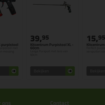
39,
15,
95
9
6 purpistool
Kitcentrum Purpistool XL -
Kitcentrum
60cm
urpistool met
Perfect purpis
Lange Purspuit met lans van
 en messing
verspuiten va
60cm
Bekijken
Bekijke
 ons
Contact