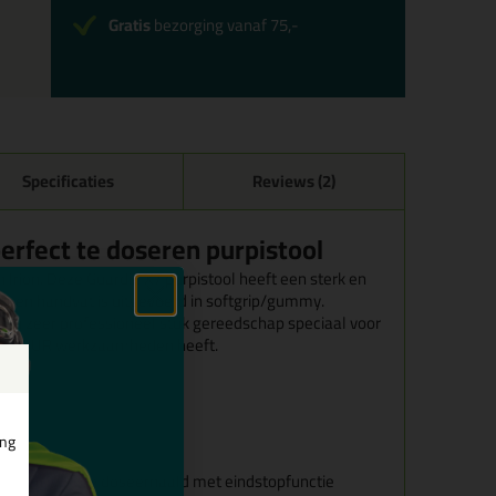
Gratis
bezorging vanaf 75,-
Specificaties
Reviews (2)
perfect te doseren purpistool
 Irion. Deze Guardia X7 purpistool heeft een sterk en
er en handvat is uitgevoerd in softgrip/gummy.
een zeer professioneel stuk gereedschap speciaal voor
maat PUR werkzaamheden heeft.
pter
ing
sering van de doseernaald met eindstopfunctie