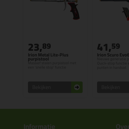
23,
41,
89
59
Irion Metal Lite-Plus
Irion Scuro Evo
purpistool
Nieuwe generatie p
Massief stalen purpistool met
Quick-stop functie
een 'snelle stop' functie
punten in handvat
Bekijken
Bekijken
Informatie
Over