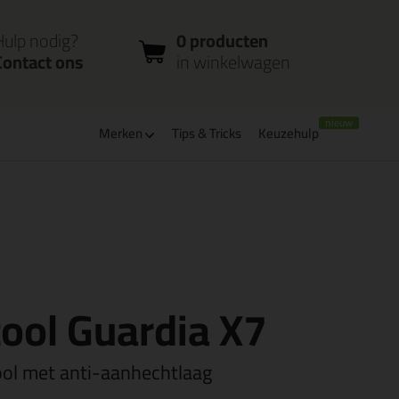
nloggen
Bestelstatus
0 producten
ccount
controleren
in winkelwagen
Hulp nodig?
0 producten
Contact ons
in winkelwagen
Merken
Tips & Tricks
Keuzehulp
verbaar
PostNL afhaalpunt: kies zelf wanneer je afhaalt
tool Guardia X7
ool met anti-aanhechtlaag