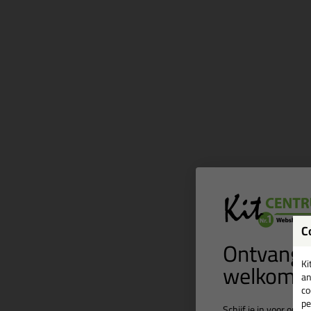
C
Ontvang 
welkomst
Ki
an
co
pe
Schijf je in voor onz