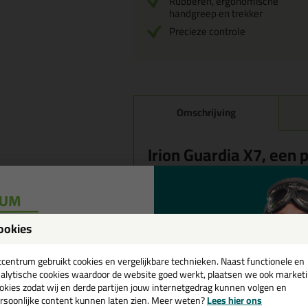
Rubberen, ergonomische
handgreep en trekker
Precieze controle
Omschrijving
Irion Guardia X7, een 
Een perfect te doseren Purpistool van
robuust uitgevoerde "body". De trekk
Met een ergonomisch handvat is dit 
eindverbruiker die met grote regel
ookies
een
Kenmerken
Volledig anti-aanhechtlaag
cadeau 💚
tcentrum gebruikt cookies en vergelijkbare technieken. Naast functionele en
Geoptimaliseerde socket-ada
alytische cookies waardoor de website goed werkt, plaatsen we ook market
Sterker uitgevoerde "body"
okies zodat wij en derde partijen jouw internetgedrag kunnen volgen en
Eenvoudige en nauwkeurige do
rsoonlijke content kunnen laten zien. Meer weten?
Lees hier ons
e nieuwsbrief en ontvang een