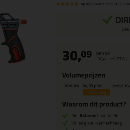
op basis van
2 productbeoord
DIR
Leve
30,
09
per stuk
(
36,
41
incl. BTW )
Volumeprijzen
10
stuks
24,39
p/st
bestel 10
19%
korting
Waarom dit product?
Met
5 sterren
beoordeeld
Volledig anti-aanhechtlaag