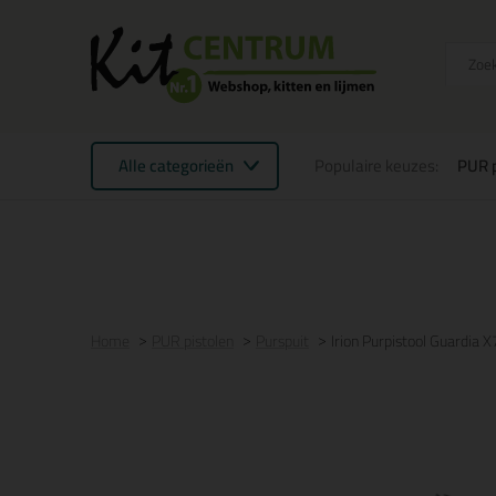
Alle categorieën
Populaire keuzes:
PUR p
Voor 16:00 uur besteld
morgen in huis
Gratis
be
Home
PUR pistolen
Purspuit
Irion Purpistool Guardia X