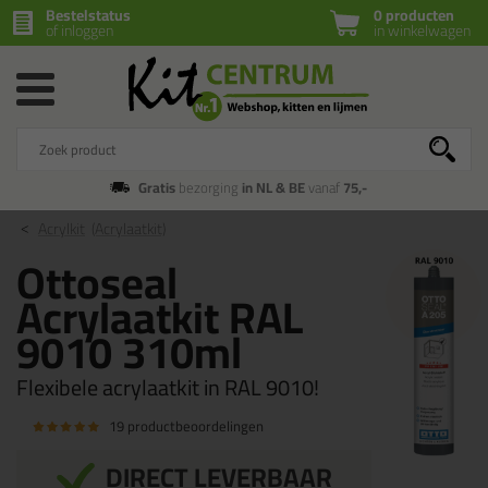
Bestelstatus
0 producten
of inloggen
in winkelwagen
Gratis
bezorging
in NL & BE
vanaf
75,-
Acrylkit
(Acrylaatkit)
Ottoseal
Acrylaatkit RAL
9010 310ml
Flexibele acrylaatkit in RAL 9010!
19 productbeoordelingen
DIRECT LEVERBAAR