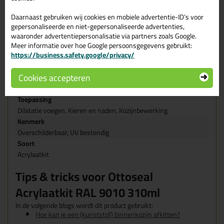
RAL 9010 310ml
Daarnaast gebruiken wij cookies en mobiele advertentie-ID’s voor
Merk
gepersonaliseerde en niet-gepersonaliseerde advertenties,
Otto Chemie
waaronder advertentiepersonalisatie via partners zoals Google.
Meer informatie over hoe Google persoonsgegevens gebruikt:
Verpakkingstype
https://business.safety.google/privacy/
Koker
Geschikt voor onder andere
Cookies accepteren
Behandeld hout, Beton, Hout, Metaal, Stucwerk, Tegels &
Keramiek
Toepassing
Dilatatie voegen, Kieren en naden, Kozijnbewerking
Kenmerk
Overschilderbaar, UV bestendig
Soort
Acrylaatkit
Tips & tricks voor Ottoseal
Acrylaatkit RAL 9010 310ml
In de volgende blogs wordt dit product gebruikt:
Hoe kan je een (kunststof) binnenkozijn afkitten?