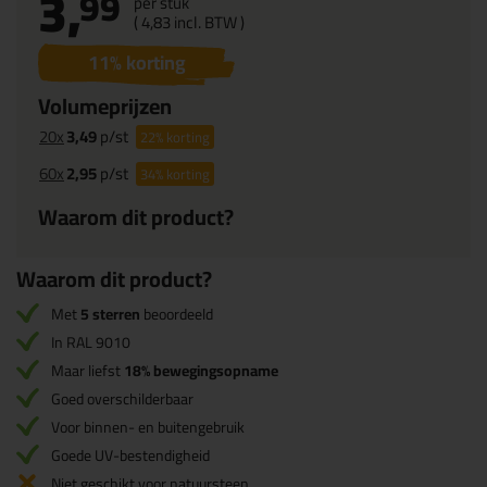
3,
99
per stuk
(
4,
83
incl. BTW )
11
% korting
Volumeprijzen
20x
3,49
p/st
22%
korting
60x
2,95
p/st
34%
korting
Waarom dit product?
Waarom dit product?
Met
5 sterren
beoordeeld
In RAL 9010
Maar liefst
18% bewegingsopname
Goed overschilderbaar
Voor binnen- en buitengebruik
Goede UV-bestendigheid
Niet geschikt voor natuursteen