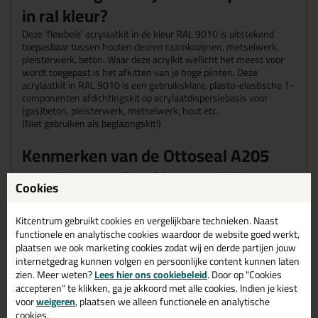
in ral kleur?
Deze 'flexibele' acrylaatkit in de kleur RAL 9010 is uitstekend
toepasbaar tussen houten deuren raamkozijnen, metselwerk,
pleisterwerk, beton. Waar deze acrylkit wellicht het meest voor
wordt toegepast is het afkitten van je hoge plinten.
Deze
acrylaatkit in RAL 9010 is een gebruiksklare, plasto-elastische 1-
componenten afdichtingskit op acrylaatdispersiebasis voor
(gas)beton, pleisterwerk, metselwerk, hout etc.
(Niet gebruiken als beglazingskit!)
Kenmerken van de
Ottoseal A205
premium acrylaatkit 9010 RAL
Cookies
Een huidvormingstijd van slechts één uur
Wordt niet bros
Kitcentrum gebruikt cookies en vergelijkbare technieken. Naast
Reukloos
functionele en analytische cookies waardoor de website goed werkt,
Siliconenvrij
plaatsen we ook marketing cookies zodat wij en derde partijen jouw
Overschilderbaar
internetgedrag kunnen volgen en persoonlijke content kunnen laten
Goede UV-bestendigheid
zien. Meer weten?
Lees hier ons cookiebeleid
. Door op "Cookies
Geurarm
accepteren" te klikken, ga je akkoord met alle cookies. Indien je kiest
voor
weigeren
, plaatsen we alleen functionele en analytische
Eigenschappen Ottoseal Acrylaatkit
cookies.