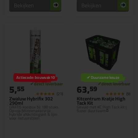
Bekijken
Bekijken
Actiecode: bouwvak10
✔ Duurzame keuze
5,
63,
55
59
(21)
(9)
Zwaluw Hybrifix 302
Kitcentrum Kratje High
290ml
Tack Kit
GRATIS koelbox bij 180 stuks.
Gevuld met KC High Tack kit |
Op=op |Weekmakervrije
Super duurzaam♻️
hybride afdichtingskit & lijm
voor natuursteen.