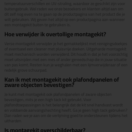
temperatuurverschillen en UV-straling, waardoor ze geschikt zijn voor
buitengebruik. Wel raden we onze bezoekers en klanten altijd aan om
dit zelf nog even na te gaan op de productpagina van het product die je
wilt gebruiken. Wij geven het altijd op een productpagina aan wanneer
een montagekit buiten te gebruiken is.
Hoe verwijder ik overtollige montagekit?
Verse montagekit verwijder je het gemakkelijkst met reinigingsdoekjes
of eventueel een cleaner met pluisvrije doeken. Uitgeharde montagekit
moet mechanisch worden verwijderd. Dit houdt in dat je het voorzichtig
moet uitsnijden met een mes of ander gereedschap die in jouw situatie
van pas komt. Resten kun je weghalen met een lijmverwijderaar of een
redelijk grove schuurpad.
Kan ik met montagekit ook plafondpanelen of
zware objecten bevestigen?
Je kunt met montagekit ook plafondpanelen of zware objecten
bevestigen, mits je een high tack kit gebruikt. Voor
plafondtoepassingen is het belangrijk dat de kit snel handvast wordt
en voldoende aanvangshechting heeft. Ga je geen high tack gebruiken?
Dan raden we je aan om de verlijming goed te ondersteunen tijdens het
uitharden.
Is montagekit overschilderbaar?