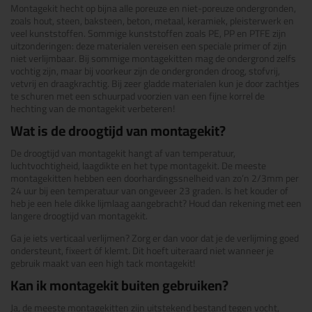
Montagekit hecht op bijna alle poreuze en niet-poreuze ondergronden,
zoals hout, steen, baksteen, beton, metaal, keramiek, pleisterwerk en
veel kunststoffen. Sommige kunststoffen zoals PE, PP en PTFE zijn
uitzonderingen: deze materialen vereisen een speciale primer of zijn
niet verlijmbaar. Bij sommige montagekitten mag de ondergrond zelfs
vochtig zijn, maar bij voorkeur zijn de ondergronden droog, stofvrij,
vetvrij en draagkrachtig. Bij zeer gladde materialen kun je door zachtjes
te schuren met een schuurpad voorzien van een fijne korrel de
hechting van de montagekit verbeteren!
Wat is de droogtijd van montagekit?
De droogtijd van montagekit hangt af van temperatuur,
luchtvochtigheid, laagdikte en het type montagekit. De meeste
montagekitten hebben een doorhardingssnelheid van zo’n 2/3mm per
24 uur bij een temperatuur van ongeveer 23 graden. Is het kouder of
heb je een hele dikke lijmlaag aangebracht? Houd dan rekening met een
langere droogtijd van montagekit.
Ga je iets verticaal verlijmen? Zorg er dan voor dat je de verlijming goed
ondersteunt, fixeert óf klemt. Dit hoeft uiteraard niet wanneer je
gebruik maakt van een high tack montagekit!
Kan ik montagekit buiten gebruiken?
Ja, de meeste montagekitten zijn uitstekend bestand tegen vocht,