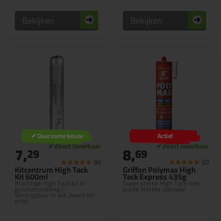
Bekijken
Bekijken
✔ Duurzame keuze
Actie!
7,
8,
29
69
(6)
(2)
Kitcentrum High Tack
Griffon Polymax High
Kit 600ml
Tack Express 435g
Krachtige High Tack kit in
Super sterke High Tack met
grootverpakking |
snelle sterkte opbouw!
Verkrijgbaar in wit, zwart en
grijs!