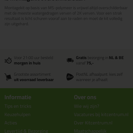
Montagekit op basis van MS-polymeer is vrijwel altijd overschilderbaar
met de meeste watergedragen verven of 2K verven. Voor een strak
resultaat is licht schuren vooraf aan te raden en moet de kit volledig
zijn uitgehard.
Voor 21:00 uur besteld
Gratis
bezorging in
NL & BE
morgen in huis
vanaf
75,-
Grootste assortiment
PostNL afhaalpunt: kies zelf
uit voorraad leverbaar
wanneer je afhaalt
Informatie
Over ons
Tips en tricks
Wie wij zijn?
Keuzehulpen
Vacatures bij kitcentrum.nl
Acties
Over Kitcentrum.nl
Levertijd & Bezorging
Maatschappelijk