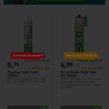
Actiecode: bouwvak10
Meestverkochte keuze
5,
4,
75
89
(49)
(22)
Zwaluw High Tack
Kitcentrum High Tack
290ml
Kit 290ml
GRATIS koelbox bij 180 stuks.
Krachtige High Tack kit in een
Op=op | Enorme kleefkracht!
duurzaam en groen jasje |
Verkrijgbaar in het wit, zwart
en grijs!