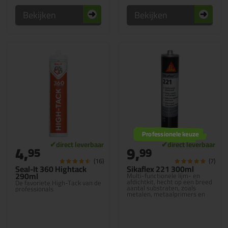
Bekijken
Bekijken
Professionele keuze
4,
9,
95
99
(16)
(7)
Seal-It 360 Hightack
Sikaflex 221 300ml
290ml
Multi-functionele lijm- en
afdichtkit, hecht op een breed
De favoriete High-Tack van de
aantal substraten, zoals
professionals
metalen, metaalprimers en
coatings, keramische
materialen en kunststoffen