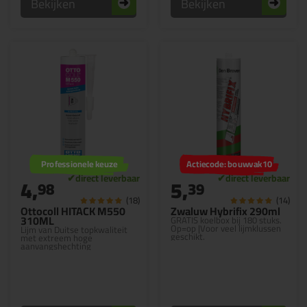
Bekijken
Bekijken
Professionele keuze
Actiecode: bouwvak10
4,
5,
98
39
(18)
(14)
Ottocoll HITACK M550
Zwaluw Hybrifix 290ml
310ML
GRATIS koelbox bij 180 stuks.
Op=op |Voor veel lijmklussen
Lijm van Duitse topkwaliteit
geschikt.
met extreem hoge
aanvangshechting