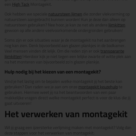
een
High Tack
Montagekit.
Ook hebben we speciale
natuursteen lijmen
die zonder vlekvorming op
natuursteen aangebracht kunnen worden! Kun je deze dan alleen op
natuursteen gebruiken? Nee hoor, je kan ze net als andere
lijmkitten
gewoon op alle andere veelvoorkomende ondergronden gebruiken!
Soms zijn er ook situaties waar je de montagekit na het aanbrengen
nog kan zien. Denk bijvoorbeeld aan glazen plankjes in de badkamer.
Veel mensen vinden dit lelijk. Om die reden zijn er ook
transparante
lijmkitten
! Hierdoor kijk je niet tegen een lelijke zwarte of witte plek aan
na het monteren van bijvoorbeeld zo’n glazen plankje.
Hulp nodig bij het kiezen van een montagekit?
Vind je het lastig om te bepalen welke montagekit jij het beste kan
gebruiken? Dan raden we je aan om onze
montagekit keuzehulp
te
gebruiken. Hiermee weet jij na het beantwoorden van een paar
makkelijke vragen direct welke montagekit perfect is voor de klus die jij
gaat uitvoeren!
Het verwerken van montagekit
Wil jij graag een ijzersterke verlijming maken met montagekit? Volg dan
deze stappen voor het verwerken van montagekit: