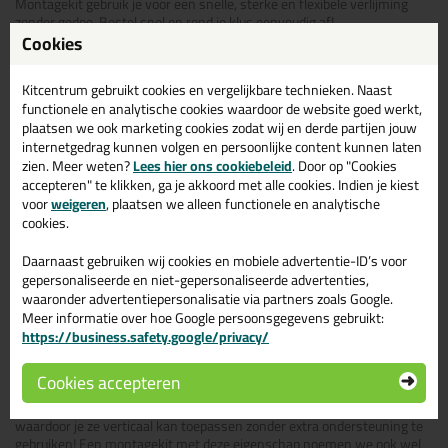
Montagekit gebruik je voor een snelle, sterke en flexibele verlijming
zonder gedoe. Bestel snel en rond je klus eenvoudig af!
Cookies
Eigenschappen van montagekit
Kitcentrum gebruikt cookies en vergelijkbare technieken. Naast
Niet elke lijm is een montagekit! Montagekit heeft unieke
functionele en analytische cookies waardoor de website goed werkt,
eigenschappen, zoals:
plaatsen we ook marketing cookies zodat wij en derde partijen jouw
internetgedrag kunnen volgen en persoonlijke content kunnen laten
Elastisch
– ideaal voor materialen die kunnen uitzetten en
zien. Meer weten?
Lees hier ons cookiebeleid
. Door op "Cookies
krimpen.
accepteren" te klikken, ga je akkoord met alle cookies. Indien je kiest
Geschikt voor binnen én buiten
– bestand tegen vocht, UV-
voor
weigeren
, plaatsen we alleen functionele en analytische
straling en temperatuurwisselingen.
cookies.
Sterke hechting
– ook op vochtige ondergronden.
Overschilderbaar
– voor een perfecte afwerking.
Ideaal voor zware materialen
– voor een betrouwbare
Daarnaast gebruiken wij cookies en mobiele advertentie-ID’s voor
montage.
gepersonaliseerde en niet-gepersonaliseerde advertenties,
waaronder advertentiepersonalisatie via partners zoals Google.
Vandaag besteld? Morgen in huis! Bekijk ons assortiment en kies de
Meer informatie over hoe Google persoonsgegevens gebruikt:
perfecte montagekit voor jouw klus.
https://business.safety.google/privacy/
Soorten montagekit
Cookies accepteren
Sommige montagekitten hebben een enorme aanvangshechting,
waardoor je ze verticaal kan toepassen zonder extra ondersteuning te
gebruiken! Een montagekit met deze eigenschap noemen we ook wel