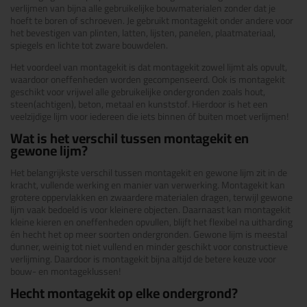
verlijmen van bijna alle gebruikelijke bouwmaterialen zonder dat je
hoeft te boren of schroeven. Je gebruikt montagekit onder andere voor
het bevestigen van plinten, latten, lijsten, panelen, plaatmateriaal,
spiegels en lichte tot zware bouwdelen.
Het voordeel van montagekit is dat montagekit zowel lijmt als opvult,
waardoor oneffenheden worden gecompenseerd. Ook is montagekit
geschikt voor vrijwel alle gebruikelijke ondergronden zoals hout,
steen(achtigen), beton, metaal en kunststof. Hierdoor is het een
veelzijdige lijm voor iedereen die iets binnen óf buiten moet verlijmen!
Wat is het verschil tussen montagekit en
gewone lijm?
Het belangrijkste verschil tussen montagekit en gewone lijm zit in de
kracht, vullende werking en manier van verwerking. Montagekit kan
grotere oppervlakken en zwaardere materialen dragen, terwijl gewone
lijm vaak bedoeld is voor kleinere objecten. Daarnaast kan montagekit
kleine kieren en oneffenheden opvullen, blijft het flexibel na uitharding
én hecht het op meer soorten ondergronden. Gewone lijm is meestal
dunner, weinig tot niet vullend en minder geschikt voor constructieve
verlijming. Daardoor is montagekit bijna altijd de betere keuze voor
bouw- en montageklussen!
Hecht montagekit op elke ondergrond?