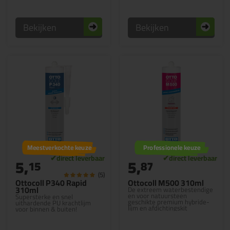
Bekijken
Bekijken
Meestverkochte keuze
Professionele keuze
5,
5,
15
87
(5)
Ottocoll P340 Rapid
Ottocoll M500 310ml
310ml
De extreem waterbestendige
en voor natuursteen
Supersterke en snel
geschikte premium hybride-
uithardende PU krachtlijm
lijm en afdichtingskit
voor binnen & buiten!