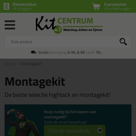
Bestelstatus
0 producten
of inloggen
in winkelwagen
Gratis
bezorging
in NL & BE
vanaf
75,-
Home
Montagekit
Montagekit
De beste selectie hightack en montagekit!
Hulp nodig bij het kiezen van
montagekit?
Gebruik onze keuzehulp!
Doe de keuzehulp