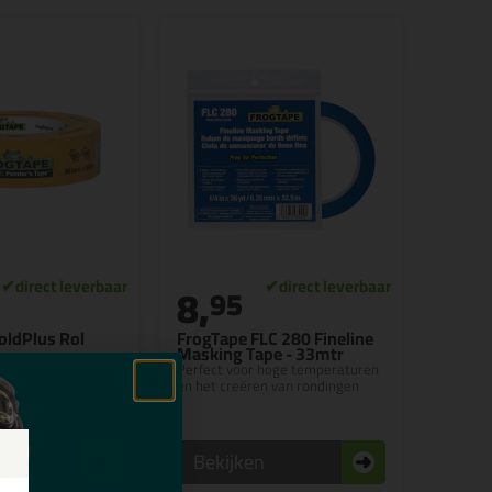
8,
95
oldPlus Rol
FrogTape FLC 280 Fineline
Masking Tape - 33mtr
washi-tape voor
Perfect voor hoge temperaturen
rflijnen en 60
en het creëren van rondingen
oos werken
n
Bekijken