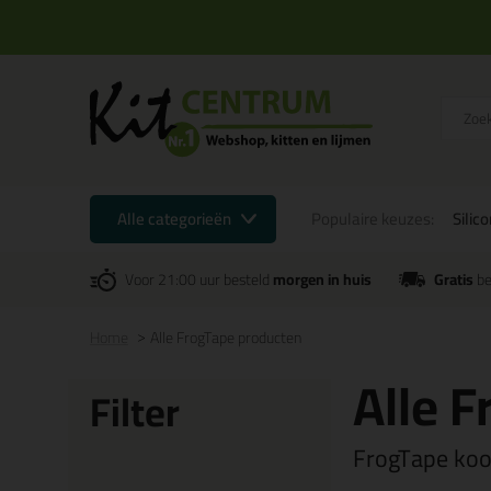
Alle categorieën
Populaire keuzes:
Silic
Voor 21:00 uur besteld
morgen in huis
Gratis
be
Home
Alle FrogTape producten
Alle 
Filter
FrogTape koop