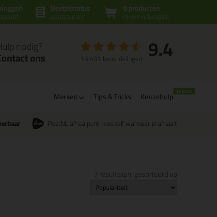
nloggen
Bestelstatus
0 producten
ccount
controleren
in winkelwagen
9.4
Hulp nodig?
Contact ons
16.431 beoordelingen
Merken
Tips & Tricks
Keuzehulp
verbaar
PostNL afhaalpunt: kies zelf wanneer je afhaalt
7 resultaten, gesorteerd op