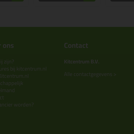
 ons
Contact
j zijn?
Kitcentrum B.V.
res bij kitcentrum.nl
Alle contactgegevens >
Kitcentrum.nl
chappelijk
elmand
ct
ancier worden?