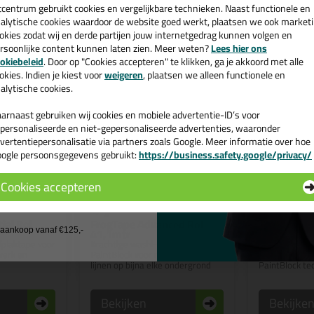
cadeau 💚
tcentrum gebruikt cookies en vergelijkbare technieken. Naast functionele en
alytische cookies waardoor de website goed werkt, plaatsen we ook market
okies zodat wij en derde partijen jouw internetgedrag kunnen volgen en
rsoonlijke content kunnen laten zien. Meer weten?
Lees hier ons
e nieuwsbrief en ontvang een
okiebeleid
. Door op "Cookies accepteren" te klikken, ga je akkoord met alle
v. €35,-
bij je eerste bestelling!
okies. Indien je kiest voor
weigeren
, plaatsen we alleen functionele en
alytische cookies.
arnaast gebruiken wij cookies en mobiele advertentie-ID’s voor
personaliseerde en niet-gepersonaliseerde advertenties, waaronder
vertentiepersonalisatie via partners zoals Google. Meer informatie over hoe
ogle persoonsgegevens gebruikt:
https://business.safety.google/privacy/
 de actiecode ›
Cookies accepteren
7,
19,
45
9
 wil geen cadeau
ial Rol
FrogTape Advanced Rol
FrogTape Mu
41,1mtr
Pack Rol 5
j aankoop vanaf €125,-
plaktape voor
Krachtige washi-tape met
De crepe afpl
werk en
PaintBlock voor messcherpe
ondergronden
lijnen op bijna elke ondergrond
PaintBlock te
Bekijken
Bekijke