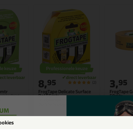
le keuze
Professionele keuze
8,
3,
95
95
(2)
5mtr
FrogTape Delicate Surface
FrogTape G
Rol 55mtr
50mtr
unieke Paint-
DE afplaktape met unieke Paint-
De goudgele 

Block technologie!🐸
messcherpe ve
dagen zorgel
ookies
Bekijken
Bekijke
een