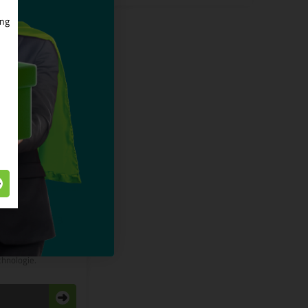
ing
9
lti Surface 3-
5mtr
aktape voor gladde
 met unieke
chnologie.
n