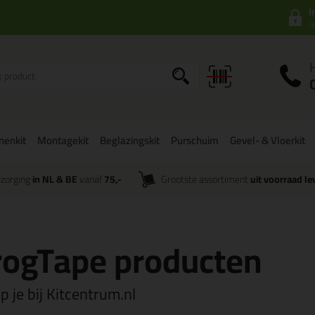
I
a
onenkit
Montagekit
Beglazingskit
Purschuim
Gevel- & Vloerkit
zorging
in NL & BE
vanaf
75,-
Grootste assortiment
uit voorraad le
FrogTape producten
 je bij Kitcentrum.nl