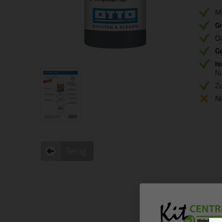
M
Gr
O
G
Is
fo
Zu
Ni
Terug