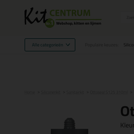
Alle categorieën
Populaire keuzes:
Silic
Voor 16:00 uur besteld
morgen in huis
Gratis
be
Home
Siliconenkit
Sanitairkit
Ottoseal S125 310ml
O
Kleu