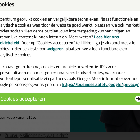
ttoseal S125 310ml in Mat Brui
ookies
een
 je kit in een specifieke kleur? Gevonden! Deze sanitairkit Ottoseal S1
cadeau 💚
tcentrum gebruikt cookies en vergelijkbare technieken. Naast functionele en
r verschillende toepassingen. Een duurzame en veelzijdige kit welke mak
alytische cookies waardoor de website goed werkt, plaatsen we ook market
ur zoekt met gegarandeerd een topresultaat. Bestel de Ottoseal S125 
okies zodat wij en derde partijen jouw internetgedrag kunnen volgen en
rraad en op werkdagen besteld = morgen in huis.
rsoonlijke content kunnen laten zien. Meer weten?
Lees hier ons
e nieuwsbrief en ontvang een
okiebeleid
. Door op "Cookies accepteren" te klikken, ga je akkoord met alle
v. €35,-
bij je eerste bestelling!
okies. Indien je kiest voor
weigeren
, plaatsen we alleen functionele en
 je meer weten over de toepassing en kenmerken van dit product?
Lees 
alytische cookies.
ps & tricks voor Ottoseal S125 310ml
arnaast gebruiken wij cookies en mobiele advertentie-ID’s voor
e volgende blogs wordt dit product gebruikt:
personaliseerde en niet-gepersonaliseerde advertenties, waaronder
vertentiepersonalisatie via partners zoals Google. Meer informatie over hoe
De badkamer kitten? Lees hier hoe!
ogle persoonsgegevens gebruikt:
https://business.safety.google/privacy/
Gietvloer kitten, zo doe je dat!
 de actiecode ›
Hoe kan je een (kunststof) binnenkozijn afkitten?
Hoe kan je kit verwijderen?
Cookies accepteren
PVC vloer kitten, zo doe je dat!
 wil geen cadeau
Welke kit heb ik nodig voor mijn badkamer?
Welke lijm gebruik ik voor mijn PVC vloer?
j aankoop vanaf €125,-
Welke Otto primer heb ik nodig?
Zo kies je welke plintenkit je moet gebruiken!
Zuurvrije siliconenkit, wat is dat?