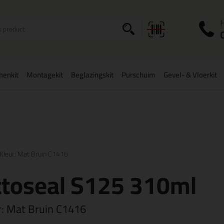
I
a
onenkit
Montagekit
Beglazingskit
Purschuim
Gevel- & Vloerkit
zorging
in NL & BE
vanaf
75,-
Grootste assortiment
uit voorraad le
Kleur: Mat Bruin C1416
ttoseal S125 310ml
r:
Mat Bruin C1416