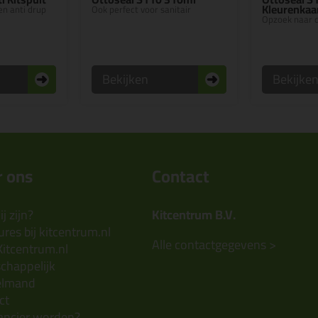
Kleurenkaa
en anti drup
Ook perfect voor sanitair
Opzoek naar d
Bekijken
Bekijke
 ons
Contact
j zijn?
Kitcentrum B.V.
res bij kitcentrum.nl
Alle contactgegevens >
Kitcentrum.nl
chappelijk
elmand
ct
ancier worden?