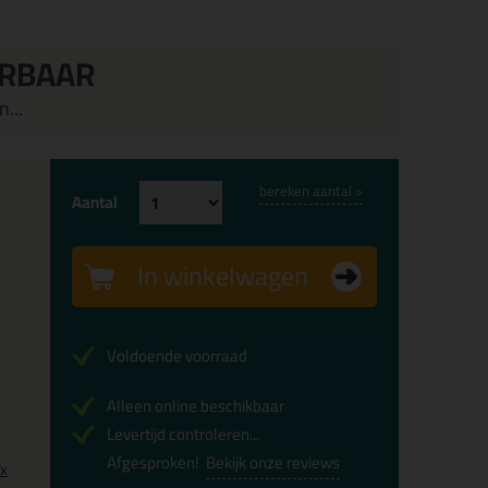
ERBAAR
...
bereken aantal >
Aantal
In winkelwagen
Voldoende voorraad
Alleen online beschikbaar
Levertijd controleren...
Afgesproken!
Bekijk onze reviews
0x