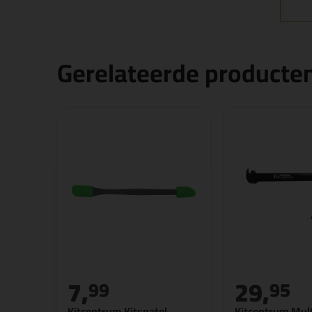
Gerelateerde producte
7,
29,
99
95
Kitcentrum Kitspatel
Kitcentrum Mult