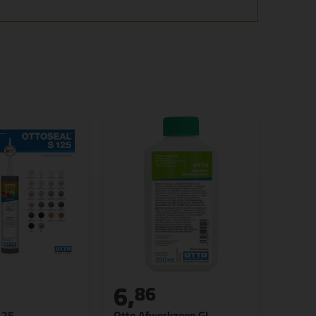
6,
86
125
Otto Afwerkzeep GL