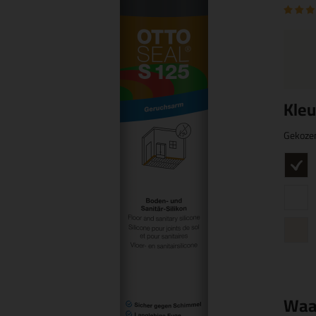
Kleu
Gekoze
Waa