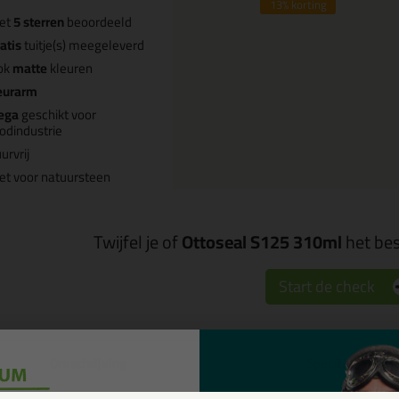
13%
korting
et
5 sterren
beoordeeld
atis
tuitje(s) meegeleverd
ok
matte
kleuren
eurarm
ega
geschikt voor
odindustrie
urvrij
et voor natuursteen
Twijfel je of
Ottoseal S125 310ml
het bes
Start de check
Omschrijving
Specificaties