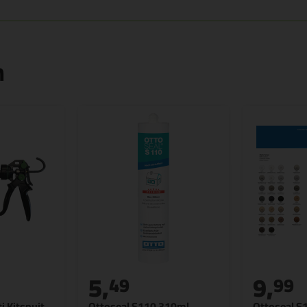
n
5,
9,
49
99
i Kitspuit
Ottoseal S110 310ml
Ottoseal S