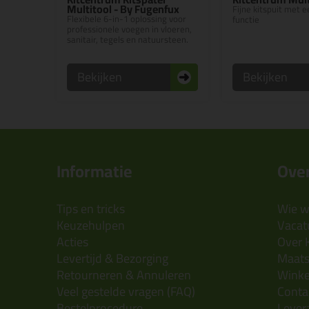
Multitool - By Fugenfux
Fijne kitspuit met e
Flexibele 6-in-1 oplossing voor
functie
professionele voegen in vloeren,
sanitair, tegels en natuursteen.
Bekijken
Bekijken
Informatie
Over
Tips en tricks
Wie wi
Keuzehulpen
Vacatu
Acties
Over 
Levertijd & Bezorging
Maats
Retourneren & Annuleren
Wink
Veel gestelde vragen (FAQ)
Conta
Bestelprocedure
Lever