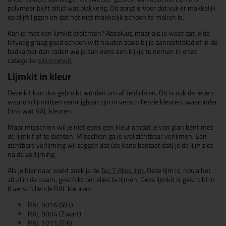
polymeer blijft altijd wat plakkerig. Dit zorgt ervoor dat vuil er makkelijk
op blijft liggen en dat het niet makkelijk schoon te maken is.
Kan je met een lijmkit afdichten? Absoluut, maar als je weet dat je de
kitvoeg graag goed schoon wilt houden zoals bij je aanrechtblad of in de
badkamer dan raden we je aan eens een kijkje te nemen in onze
categorie:
siliconenkit
Lijmkit in kleur
Deze kit kan dus gebruikt worden om af te dichten. Dit is ook de reden
waarom lijmkitten verkrijgbaar zijn in verschillende kleuren, waaronder
flink wat RAL kleuren.
Maar misschien wil je niet eens een kleur omdat je van plan bent met
de lijmkit af te dichten. Misschien ga je wel zichtbaar verlijmen. Een
zichtbare verlijming wil zeggen dat (de kans bestaat dat) je de lijm ziet
na de verlijming.
Als je hier naar zoekt zoek je de
Tec 7 Alles lijm
. Deze lijm is, nouja het
zit al in de naam, geschikt om alles te lijmen. Deze lijmkit is geschikt in
8 verschillende RAL kleuren:
RAL 9016 (Wit)
RAL 9004 (Zwart)
RAL 1011 (Eik)