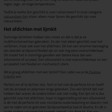
regen, lage- en hoge temperaturen.
Twijfel je welke lijm geschikt is voor natuursteen? In onze categorie
natuursteen lijm
staan alleen maar lijmen die geschikt zijn voor
natuursteen.
Het afdichten met lijmkit
Sommige lijmkitten hebben iets moois en dat is dat je ze
multifunctioneel kan gebruiken. Ze zijn niet alleen geschikt voor het
verlijmen, maar ook voor het afdichten. Dit kan een enorme toevoeging
zijn doordat ze blijvend flexibel zijn en ook nog eens overschilderbaar.
Dit maakt het in sommige gevallen een betere keus dan een
siliconenkit of acrylaat. Een siliconenkit is niet overschilderbaar en een
acrylaatkit niet flexibel en mechanisch sterk.
Wil je graag afdichten met een lijmkit? Dan raden we je de
Zwaluw
hybrifix
aan.
Perfect om af te dichten dus. Toch is het niet de perfecte kit en heeft
net als acrylaat en polymeer enige gebreken. Zou een lijmkit dat niet
hebben dan waren de andere kitten ook niet nodig. Een lijm kit is dus
geschikt voor het afdichten, maar in tegenstelling tot een siliconenkit
is dit niet de perfecte kit voor constante waterbelasting en daarom niet
aan te raden om te gebruiken bij bijvoorbeeld je bad of douche. En dit is
onder andere vanwege het tweede ‘gebrek’ van deze kit. Een ms-