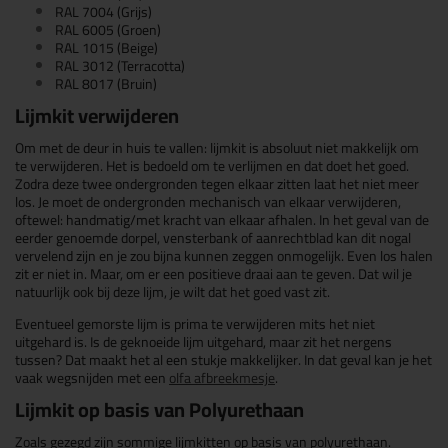
RAL 7004 (Grijs)
RAL 6005 (Groen)
RAL 1015 (Beige)
RAL 3012 (Terracotta)
RAL 8017 (Bruin)
Lijmkit verwijderen
Om met de deur in huis te vallen: lijmkit is absoluut niet makkelijk om
te verwijderen. Het is bedoeld om te verlijmen en dat doet het goed.
Zodra deze twee ondergronden tegen elkaar zitten laat het niet meer
los. Je moet de ondergronden mechanisch van elkaar verwijderen,
oftewel: handmatig/met kracht van elkaar afhalen. In het geval van de
eerder genoemde dorpel, vensterbank of aanrechtblad kan dit nogal
vervelend zijn en je zou bijna kunnen zeggen onmogelijk. Even los halen
zit er niet in. Maar, om er een positieve draai aan te geven. Dat wil je
natuurlijk ook bij deze lijm, je wilt dat het goed vast zit.
Eventueel gemorste lijm is prima te verwijderen mits het niet
uitgehard is. Is de geknoeide lijm uitgehard, maar zit het nergens
tussen? Dat maakt het al een stukje makkelijker. In dat geval kan je het
vaak wegsnijden met een
olfa afbreekmesje
.
Lijmkit op basis van Polyurethaan
Zoals gezegd zijn sommige lijmkitten op basis van polyurethaan.