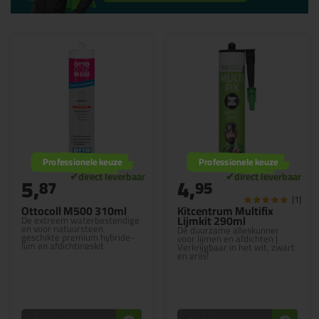
Professionele keuze
Professionele keuze
5,
4,
87
95
(1)
Ottocoll M500 310ml
Kitcentrum Multifix
Lijmkit 290ml
De extreem waterbestendige
en voor natuursteen
Dé duurzame alleskunner
geschikte premium hybride-
voor lijmen en afdichten |
lijm en afdichtingskit
Verkrijgbaar in het wit, zwart
en grijs!