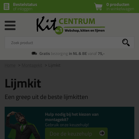
Bestelstatus
0 producten
of inloggen
in winkelwagen
Gratis
bezorging
in NL & BE
vanaf
75,-
Home
Montagekit
Lijmkit
Lijmkit
Een greep uit de beste lijmkitten
Hulp nodig bij het kiezen van
montagekit?
Gebruik onze keuzehulp!
Doe de keuzehulp