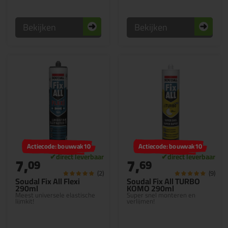
Bekijken
Bekijken
Actiecode: bouwvak10
Actiecode: bouwvak10
7,
7,
09
69
(2)
(9)
Soudal Fix All Flexi
Soudal Fix All TURBO
290ml
KOMO 290ml
Meest universele elastische
Super snel monteren en
lijmkit!
verlijmen!