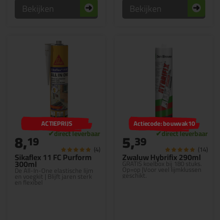
Bekijken
Bekijken
ACTIEPRIJS
Actiecode: bouwvak10
8,
5,
19
39
(4)
(14)
Sikaflex 11 FC Purform
Zwaluw Hybrifix 290ml
300ml
GRATIS koelbox bij 180 stuks.
Op=op |Voor veel lijmklussen
De All-In-One elastische lijm
geschikt.
en voegkit | Blijft jaren sterk
en flexibel