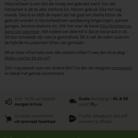
Polyurethaan is een lijm die vroeg veel gebruikt werd. Van alle
kitsoorten is dit de aller sterkste kit. Hierom gebruik Sika het nog
steeds. Sika is en blijft de expert als het gaat om sterke kitten die
gebruikt worden in bijvoorbeeld een aardbeving omgevingen, parkeer
garages, benzine stations etc. Klik hier voor de beste
Sika lijmkitten op
basis van polymeer
. Het nadeel van deze kit is dat er isocynaat in zit.
Dit kan schadelijk zijn voor je gezondheid. Dit is ook de reden waarom
de hybride ms polymeer kitten zijn gemaakt.
Wil je meer informatie over alle soorten kitten? Lees dan onze blog: ‘
Welke soorten kit zijn er?
’
Toch nog opzoek naar een andere lijm? Ga dan de categorie
montagekit
en bekijk het gehele assortiment.
Voor 16:00 uur besteld
Gratis
bezorging in
NL & BE
morgen in huis
vanaf
75,-
Grootste assortiment
PostNL afhaalpunt: kies zelf
uit voorraad leverbaar
wanneer je afhaalt