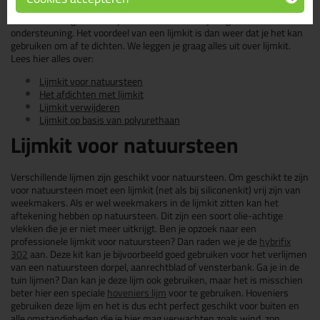
aanvangshechting. Een lijmkit is erg sterk na uitharding, maar je het is
niet de meest geschikte lijm voor verticale verlijmingen zonder
ondersteuning. Het voordeel van een lijmkit is dan weer dat je het kan
gebruiken om af te dichten. We leggen je graag alles uit over lijmkit.
Lees hier alles over:
Lijmkit voor natuursteen
Het afdichten met lijmkit
Lijmkit verwijderen
Lijmkit op basis van polyurethaan
Lijmkit voor natuursteen
Verschillende lijmen zijn geschikt voor natuursteen. Om geschikt te zijn
voor natuursteen moet een lijmkit (net als bij siliconenkit) vrij zijn van
weekmakers. Als er wel weekmakers in de lijmkit zitten kan het
aftekening hebben op natuursteen. Dit zijn een soort olie-achtige
vlekken die je er niet meer uitkrijgt. Ben je opzoek naar een
professionele lijmkit voor natuursteen? Dan raden we je de
hybrifix
302
aan. Deze kit kan je bijvoorbeeld goed gebruiken voor het verlijmen
van een natuursteen dorpel, aanrechtblad of vensterbank. Ga je in de
tuin lijmen? Dan kan je deze lijm ook gebruiken, maar het is misschien
beter hier een speciale
hoveniers lijm
voor te gebruiken. Hoveniers
gebruiken deze lijm en het is dus echt perfect geschikt voor buiten en
alle omstandigheden die je hier mag verwachten zoals wind, zon,