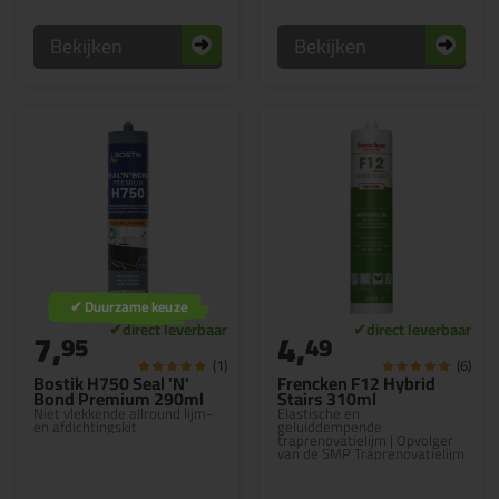
Bekijken
Bekijken
✔ Duurzame keuze
7,
4,
95
49
(1)
(6)
Bostik H750 Seal 'N'
Frencken F12 Hybrid
Bond Premium 290ml
Stairs 310ml
Niet vlekkende allround lijm-
Elastische en
en afdichtingskit
geluiddempende
traprenovatielijm | Opvolger
van de SMP Traprenovatielijm