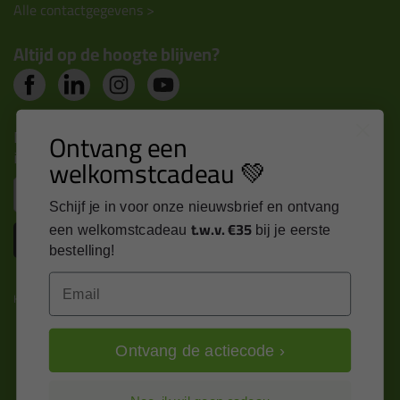
Alle contactgegevens >
Altijd op de hoogte blijven?
Nieuws, tips en exclusieve deals rechtstreeks in je
Ontvang een
inbox
welkomstcadeau 💚
Email
Schijf je in voor onze nieuwsbrief en ontvang
t.w.v. €35
een welkomstcadeau
bij je eerste
Inschrijven
bestelling!
Email
Kitcentrum is trots op:
Ontvang de actiecode ›