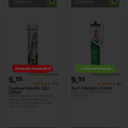
Bekijken
Bekijken
Actiecode: bouwvak10
✔ Duurzame keuze
5,
9,
55
95
(21)
(6)
Zwaluw Hybrifix 302
Tec7 Alleslijm 310ml
290ml
Alles afdichten, lijmen en
monteren!
GRATIS koelbox bij 180 stuks.
Op=op |Weekmakervrije
hybride afdichtingskit & lijm
voor natuursteen.