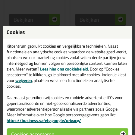
Bekijken
Bekijken
Cookies
Kitcentrum gebruikt cookies en vergelijkbare technieken. Naast
1
2
3
4
Volgende
functionele en analytische cookies waardoor de website goed werkt,
plaatsen we ook marketing cookies zodat wij en derde partijen jouw
Lijmkit kopen? Morgen in huis! |
internetgedrag kunnen volgen en persoonlijke content kunnen laten
Kitcentrum.nl
zien. Meer weten?
Lees hier ons cookiebeleid
. Door op "Cookies
accepteren" te klikken, ga je akkoord met alle cookies. Indien je kiest
voor
weigeren
, plaatsen we alleen functionele en analytische
Lijmkit is een verzamelnaam voor alle kitten waarmee je kan lijmen. De
cookies.
meeste lijmkitten zijn vaak op basis van MS-polymeer. Dit maakt de
lijmkit blijvend flexibel en mechanisch super sterk, geschikt voor
Daarnaast gebruiken wij cookies en mobiele advertentie-ID’s voor
binnen en buiten en vaak overschilderbaar. Maar laat je niet verwarren
gepersonaliseerde en niet-gepersonaliseerde advertenties,
door de flexabiliteit van de lijm. Dit maakt de uiteindelijke sterkte van de
waaronder advertentiepersonalisatie via partners zoals Google.
lijm niet minder! Er is maar 1 kit van zwaluw en bijna alle kitten van
Meer informatie over hoe Google persoonsgegevens gebruikt:
Sika zijn niet op basis van MS-polymeer. Deze zijn op basis van
https://business.safety.google/privacy/
polyurethaan, maar wat dat precies is komen we zo op terug.
Het verschillen tussen een lijmkit en een
hightack
is de
Cookies accepteren