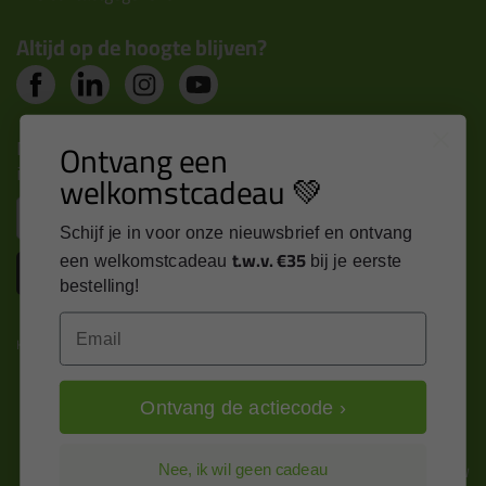
Altijd op de hoogte blijven?
Nieuws, tips en exclusieve deals rechtstreeks in je
Ontvang een
inbox
welkomstcadeau 💚
Email
Schijf je in voor onze nieuwsbrief en ontvang
t.w.v. €35
een welkomstcadeau
bij je eerste
Inschrijven
bestelling!
Email
Kitcentrum is trots op:
Ontvang de actiecode ›
Alle prijzen zijn in EURO en excl. 21% BTW
Nee, ik wil geen cadeau