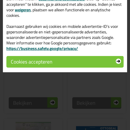
accepteren" te klikken, ga je akkoord met alle cookies. Indien je kiest
voor
weigeren
, plaatsen we alleen functionele en analytische
cookies.
Daarnaast gebruiken wij cookies en mobiele advertentie-ID’s voor
gepersonaliseerde en niet-gepersonaliseerde advertenties,
waaronder advertentiepersonalisatie via partners zoals Google.
Meer informatie over hoe Google persoonsgegevens gebruikt:
3,
5,
80
80
https://business.safety.google/privacy/
Ottoseal M360 / M361
Ottoseal M390
Kleurenkaart Klein
Cookies accepteren
Kleurenkaart klein
Bekijken
Bekijken