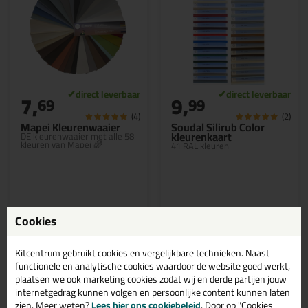
7,
9,
69
99
(4)
(2)
Mapei Kleurenwaaier
Soudal Silirub Color
kleurenkaart
DE kleurenwaaier met alle 58
kleuren van Mapei 🌈
41 RAL kleuren
Cookies
Bekijken
Bekijken
Kitcentrum gebruikt cookies en vergelijkbare technieken. Naast
functionele en analytische cookies waardoor de website goed werkt,
plaatsen we ook marketing cookies zodat wij en derde partijen jouw
internetgedrag kunnen volgen en persoonlijke content kunnen laten
zien. Meer weten?
Lees hier ons cookiebeleid
. Door op "Cookies