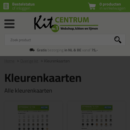
Bestelstatus
0 producten
of inloggen
in winkelwagen
Gratis
bezorging
in NL & BE
vanaf
75,-
Home
Overige kit
Kleurenkaarten
Kleurenkaarten
Alle kleurenkaarten