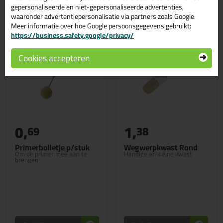
Gerelateerde producten
gepersonaliseerde en niet-gepersonaliseerde advertenties,
waaronder advertentiepersonalisatie via partners zoals Google.
Meer informatie over hoe Google persoonsgegevens gebruikt:
https://business.safety.google/privacy/
Cookies accepteren
0,
1,
69
38
Primerbolletje p/stuk
Wegwerpkwast Rond
Om de primer mee aan te
Handige en kleine kwast
brengen!