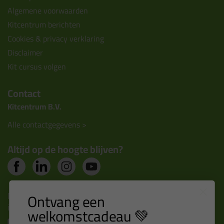
Algemene voorwaarden
Kitcentrum berichten
Cookies & privacy verklaring
Disclaimer
Kit cursus volgen
Contact
Kitcentrum B.V.
Alle contactgegevens >
Altijd op de hoogte blijven?
Nieuws, tips en exclusieve deals rechtstreeks in je
Ontvang een
inbox
welkomstcadeau 💚