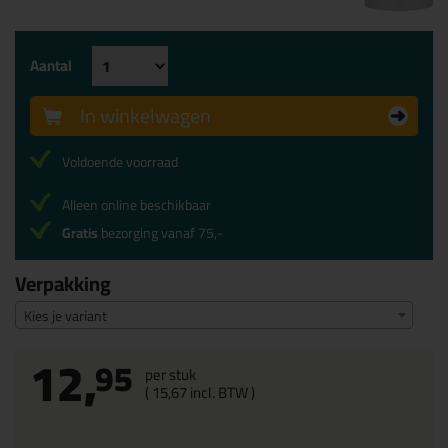
Aantal
In winkelwagen
Voldoende voorraad
Alleen online beschikbaar
Gratis
bezorging vanaf 75,-
Verpakking
Kies je variant
12,
95
per stuk
(
15,
67
incl. BTW )