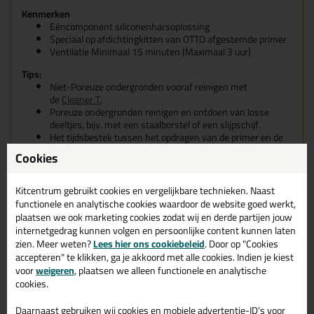
Kenmerken
Eéncomponent siliconenharsoplossing
Speciaal op afdichtingkitten van OTTO afgestemde primer
Ventilatie Minimaal 15 minuten (Maximaal 3 uur)
Tips:
Niet-Poreuze ondergronden vooraf reinigen met
de
Cleaner T.
Poreuze ondergronden reinigen en ontdoen van losse
deeltjes, bijv. met een staalborstel of een slijpschijf.
Het tijdsbestek tussen het opdragen van de primer en de
verdere verwerking mag meerdere uren in beslag nemen,
Cookies
mits stofaanslag vermeden wordt.
Aanbrengen met
Primerkwast
of
Primerbolletje
.
Kitcentrum gebruikt cookies en vergelijkbare technieken. Naast
Tips & tricks voor Otto Primer 1215
functionele en analytische cookies waardoor de website goed werkt,
plaatsen we ook marketing cookies zodat wij en derde partijen jouw
In de volgende blogs wordt dit product gebruikt:
internetgedrag kunnen volgen en persoonlijke content kunnen laten
Hoe kit ik een (natuursteen) aanrechtblad af?
zien. Meer weten?
Lees hier ons cookiebeleid
. Door op "Cookies
Welke Otto primer heb ik nodig?
accepteren" te klikken, ga je akkoord met alle cookies. Indien je kiest
voor
weigeren
, plaatsen we alleen functionele en analytische
cookies.
Daarnaast gebruiken wij cookies en mobiele advertentie-ID’s voor