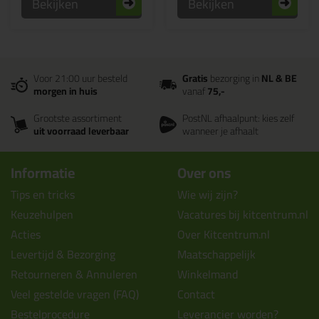
Bekijken
Bekijken
Voor 21:00 uur besteld
Gratis
bezorging in
NL & BE
morgen in huis
vanaf
75,-
Grootste assortiment
PostNL afhaalpunt: kies zelf
uit voorraad leverbaar
wanneer je afhaalt
Informatie
Over ons
Tips en tricks
Wie wij zijn?
Keuzehulpen
Vacatures bij kitcentrum.nl
Acties
Over Kitcentrum.nl
Levertijd & Bezorging
Maatschappelijk
Retourneren & Annuleren
Winkelmand
Veel gestelde vragen (FAQ)
Contact
Bestelprocedure
Leverancier worden?