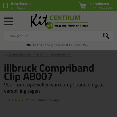
Bestelstatus
0 producten
of inloggen
in winkelwagen
Gratis
bezorging
in NL & BE
vanaf
75,-
Compriband illbruck TP610
(Compriband)
illbruck Compriband
Clip AB007
Voorkomt opzwellen van compriband en gaat
verspilling tegen
2 productbeoordelingen