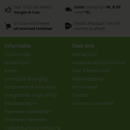
Voor 16:00 uur besteld
Gratis
bezorging in
NL & BE
morgen in huis
vanaf
75,-
Grootste assortiment
PostNL afhaalpunt: kies zelf
uit voorraad leverbaar
wanneer je afhaalt
Informatie
Over ons
Tips en tricks
Wie wij zijn?
Keuzehulpen
Vacatures bij kitcentrum.nl
Acties
Over Kitcentrum.nl
Levertijd & Bezorging
Maatschappelijk
Retourneren & Annuleren
Winkelmand
Veel gestelde vragen (FAQ)
Contact
Bestelprocedure
Leverancier worden?
Algemene voorwaarden
Kitcentrum berichten
Cookies & privacy verklaring