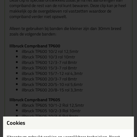
compriband de rest van de rol kunt bewaren. Deze clip kan je heel
makkelijk op de overgebleven rol vastzetten waardoor de
compriband verder niet opzwelt.
Alleen te gebruiken bij banden die kleiner zijn dan 30mm breed
zoals de volgende banden:
Illbruck Compriband TP600
illbruck
TP600 10/2 rol 12,5mtr
illbruck
TP600 10/3 rol 10mtr
illbruck
TP600 12/3-7 rol 8mtr
illbruck
TP600 15/3-7 rol 8mtr
illbruck
TP600 15/7-12 rol 4,3mtr
illbruck
TP600 20/3-7 rol 8mtr
illbruck
TP600 20/5-10 rol 5,6mtr
illbruck
TP600 20/8-15 rol 3,3mtr
Illbruck Compriband TP605
illbruck
TP605 10/1-2 Rol 12,5mtr
illbruck
TP605 10/2-3 Rol 10mtr
illbruck
TP605 10/3-6 Rol 8mtr
Cookies
illbruck
TP605 15/1-2 Rol 12,5mtr
illbruck
TP605 15/3-6 Rol 8mtr
illbruck
TP605 15/5-9 Rol 5,6mtr
Kitcentrum gebruikt cookies en vergelijkbare technieken. Naast