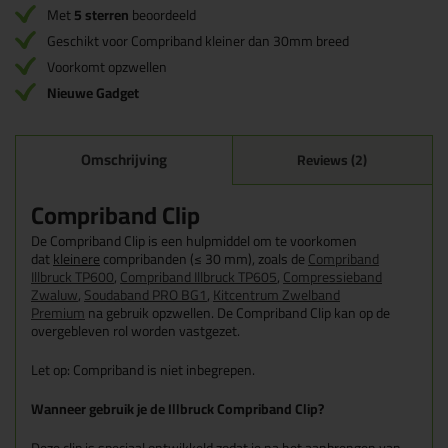
Met
5 sterren
beoordeeld
Geschikt voor Compriband kleiner dan 30mm breed
Voorkomt opzwellen
Nieuwe Gadget
Omschrijving
Reviews (2)
Compriband Clip
De Compriband Clip is een hulpmiddel om te voorkomen
dat
kleinere
compribanden (≤ 30 mm), zoals de
Compriband
Illbruck TP600
,
Compriband Illbruck TP605
,
Compressieband
Zwaluw
,
Soudaband PRO BG1
,
Kitcentrum Zwelband
Premium
na gebruik opzwellen. De Compriband Clip kan op de
overgebleven rol worden vastgezet.
Let op: Compriband is niet inbegrepen.
Wanneer gebruik je de Illbruck Compriband Clip?
Deze clip is speciaal ontwikkeld zodat je na het aanbrengen van