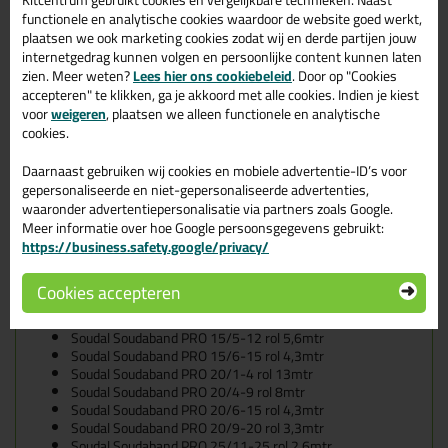
illbruck
TP605 20/ 3-6 Rol 8mtr
functionele en analytische cookies waardoor de website goed werkt,
illbruck
TP605 20/ 5-9 Rol 5,6mtr
plaatsen we ook marketing cookies zodat wij en derde partijen jouw
illbruck
TP605 20/ 7-12 Rol 4,3mtr
internetgedrag kunnen volgen en persoonlijke content kunnen laten
illbruck
TP605 20/ 8-15 Rol 3,3mtr
zien. Meer weten?
Lees hier ons cookiebeleid
. Door op "Cookies
Zwaluw Compressband
accepteren" te klikken, ga je akkoord met alle cookies. Indien je kiest
Zwaluw
Compressband 10x3mm rol/10mtr
voor
weigeren
, plaatsen we alleen functionele en analytische
Zwaluw
Compressband 10x4mm rol/8mtr
cookies.
Zwaluw
Compressband 15x3mm rol/10mtr
Zwaluw
Compressband 15x4mm rol/8mtr
Daarnaast gebruiken wij cookies en mobiele advertentie-ID’s voor
Zwaluw
Compressband 20/3-7mm rol/8mtr
gepersonaliseerde en niet-gepersonaliseerde advertenties,
Zwaluw
Compressband 20x8mm rol 4,3mtr
waaronder advertentiepersonalisatie via partners zoals Google.
Meer informatie over hoe Google persoonsgegevens gebruikt:
Soudal Soudaband PRO BG1
https://business.safety.google/privacy/
Soudal
Soudaband PRO 10/1-2 rol 20mtr
Soudal
Soudaband PRO 12/2-6 rol 12mtr
Soudal
Soudaband PRO 15/1-4 rol 13mtr
Cookies accepteren
Soudal
Soudaband PRO 15/2-6 rol 12mtr
Soudal
Soudaband PRO 15/4-9 rol 8mtr
Soudal
Soudaband PRO 15/5-12 rol 5,6mtr
Soudal
Soudaband PRO 15/6-15 rol 4,3mtr
Soudal
Soudaband PRO 20/1-4 rol 13mtr
Soudal
Soudaband PRO 20/4-9 rol 8mtr
Soudal
Soudaband PRO 20/6-15 rol 4,3mtr
Soudal
Soudaband PRO 20/9-20 rol 3,3mtr
Soudal
Soudaband PRO 25/11-25 rol 2,6mtr