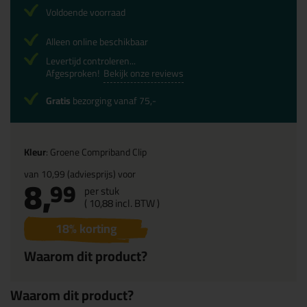
Voldoende voorraad
Alleen online beschikbaar
Levertijd controleren...
Afgesproken!
Bekijk onze reviews
Gratis
bezorging vanaf 75,-
Kleur
: Groene Compriband Clip
van
10,99
(adviesprijs) voor
8,
99
per stuk
(
10,
88
incl. BTW )
18
% korting
Waarom dit product?
Waarom dit product?