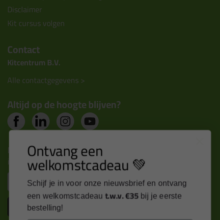
Disclaimer
Kit cursus volgen
Contact
Kitcentrum B.V.
Alle contactgegevens >
Altijd op de hoogte blijven?
Ontvang een
Nieuws, tips en exclusieve deals rechtstreeks in je
welkomstcadeau 💚
inbox
Email
Schijf je in voor onze nieuwsbrief en ontvang
t.w.v. €35
een welkomstcadeau
bij je eerste
Inschrijven
bestelling!