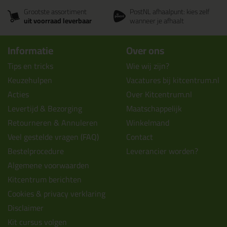
Grootste assortiment
PostNL afhaalpunt: kies zelf
uit voorraad leverbaar
wanneer je afhaalt
Informatie
Over ons
Tips en tricks
Wie wij zijn?
Keuzehulpen
Vacatures bij kitcentrum.nl
Acties
Over Kitcentrum.nl
Levertijd & Bezorging
Maatschappelijk
Retourneren & Annuleren
Winkelmand
Veel gestelde vragen (FAQ)
Contact
Bestelprocedure
Leverancier worden?
Algemene voorwaarden
Kitcentrum berichten
Cookies & privacy verklaring
Disclaimer
Kit cursus volgen