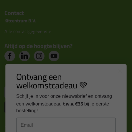
Contact
Kitcentrum B.V.
Alle contactgegevens >
Altijd op de hoogte blijven?
Nieuws, tips en exclusieve deals rechtstreeks in je
Ontvang een
inbox
welkomstcadeau 💚
Email
Schijf je in voor onze nieuwsbrief en ontvang
t.w.v. €35
een welkomstcadeau
bij je eerste
Inschrijven
bestelling!
Email
Kitcentrum is trots op: