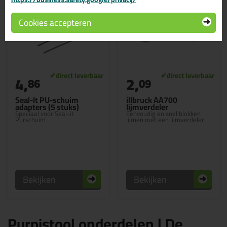
Cookies accepteren
4,
2,
86
09
Seal-It PU-schuim
illbruck AA700
adapters (5 stuks)
lijmverdeler
Speciaal voor Seal-it
Eenvoudig en snel blokken
Purschuim
lijmen met een lijmverdeler
Bekijken
Bekijken
Purpistool onderdelen | De