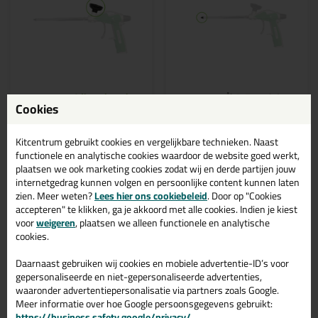
25,
10,
99
39
Cookies
illbruck Adapter AA270
illbruck Nozzle AA270
Losse vervang Nozzle!
Kitcentrum gebruikt cookies en vergelijkbare technieken. Naast
functionele en analytische cookies waardoor de website goed werkt,
plaatsen we ook marketing cookies zodat wij en derde partijen jouw
internetgedrag kunnen volgen en persoonlijke content kunnen laten
zien. Meer weten?
Lees hier ons cookiebeleid
. Door op "Cookies
accepteren" te klikken, ga je akkoord met alle cookies. Indien je kiest
voor
weigeren
, plaatsen we alleen functionele en analytische
cookies.
Bekijken
Bekijken
Daarnaast gebruiken wij cookies en mobiele advertentie-ID’s voor
gepersonaliseerde en niet-gepersonaliseerde advertenties,
waaronder advertentiepersonalisatie via partners zoals Google.
Meer informatie over hoe Google persoonsgegevens gebruikt:
https://business.safety.google/privacy/