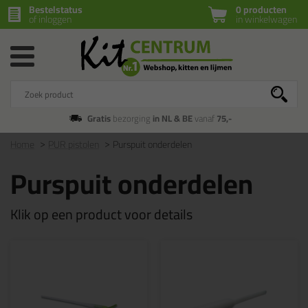
Bestelstatus
0 producten
of inloggen
in winkelwagen
Gratis
bezorging
in NL & BE
vanaf
75,-
Home
PUR pistolen
Purspuit onderdelen
Purspuit onderdelen
Klik op een product voor details