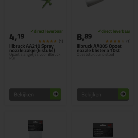
4,
8,
19
89
(1)
(1)
illbruck AA210 Spray
illbruck AA005 Opzet
nozzle zakje (6 stuks)
nozzle blister a 10st
Opzet slangetjes voor illbruck
Opzetstuk pur pistool
Pur
Bekijken
Bekijken