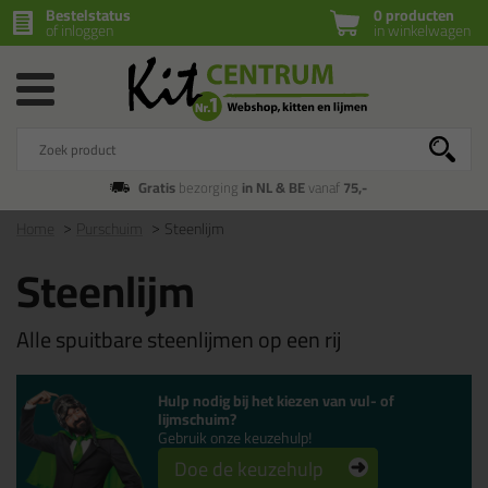
Bestelstatus
0 producten
of inloggen
in winkelwagen
Gratis
bezorging
in NL & BE
vanaf
75,-
Home
Purschuim
Steenlijm
Steenlijm
Alle spuitbare steenlijmen op een rij
Hulp nodig bij het kiezen van vul- of
lijmschuim?
Gebruik onze keuzehulp!
Doe de keuzehulp