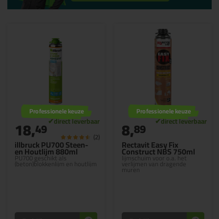
Professionele keuze
Professionele keuze
18,
8,
49
89
(2)
illbruck PU700 Steen-
Rectavit Easy Fix
en Houtlijm 880ml
Construct NBS 750ml
PU700 geschikt als
lijmschuim voor o.a. het
(beton)blokkenlijm en houtlijm
verlijmen van dragende
muren