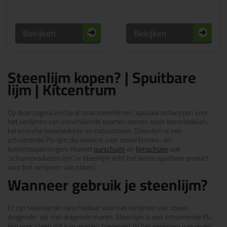
Bekijken
Bekijken
Steenlijm kopen? | Spuitbare
lijm | Kitcentrum
Op deze pagina vind je al onze steenlijmen, speciaal ontworpen voor
het verlijmen van verschillende soorten stenen zoals betonblokken,
keramische bouwblokken en natuursteen. Steenlijm is een
schuimende PU-lijm die ideaal is voor zowel binnen- als
buitentoepassingen. Hoewel
purschuim
en
lijmschuim
ook
‘schuimproducten zijn’, is steenlijm echt het beste spuitbare product
voor het verlijmen van steen!
Wanneer gebruik je steenlijm?
Er zijn steenlijmen beschikbaar voor het verlijmen van zowel
dragende- als niet dragende muren. Steenlijm is een schuimende PU
lijm voor steen dat kan worden toegepast bij het verlijmen van onder