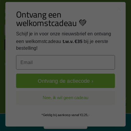
Nieuws, tips en exclusieve deals rechtstreeks in je
Ontvang een
inbox
welkomstcadeau 💚
Email
Schijf je in voor onze nieuwsbrief en ontvang
t.w.v. €35
een welkomstcadeau
bij je eerste
Inschrijven
bestelling!
Email
Kitcentrum is trots op:
Ontvang de actiecode ›
Alle prijzen zijn in EURO en excl. 21% BTW
Nee, ik wil geen cadeau
wijzig naar incl. BTW
*Geldig bij aankoop vanaf €125,-
Filter