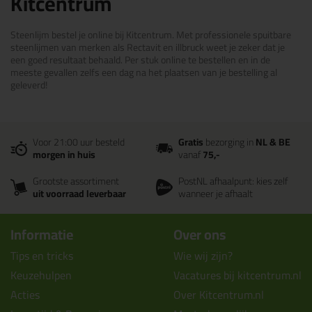
Kitcentrum
Steenlijm bestel je online bij Kitcentrum. Met professionele spuitbare
steenlijmen van merken als Rectavit en illbruck weet je zeker dat je
een goed resultaat behaald. Per stuk online te bestellen en in de
meeste gevallen zelfs een dag na het plaatsen van je bestelling al
geleverd!
Voor 21:00 uur besteld
Gratis
bezorging in
NL & BE
morgen in huis
vanaf
75,-
Grootste assortiment
PostNL afhaalpunt: kies zelf
uit voorraad leverbaar
wanneer je afhaalt
Informatie
Over ons
Tips en tricks
Wie wij zijn?
Keuzehulpen
Vacatures bij kitcentrum.nl
Acties
Over Kitcentrum.nl