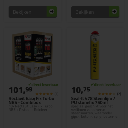
Bekijken
Bekijken
101,
10,
99
75
(1)
(2)
Rectavit Easy Fix Turbo
Seal-It 478 Steenlijm /
NBS - Combibox
PU stonefix 750ml
10x Rectavit Easy Fix Turbo
speciaal geschikt voor het
NBS + Pistool + Reiniger
verlijmen van diverse
steensoorten, waaronder
gips-, beton-, cellenbeton- en
kalkzandsteenblokken etc.