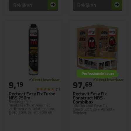
Bekijken
Bekijken
Professionele keuze
9,
97,
19
69
(1)
Rectavit Easy Fix Turbo
Rectavit Easy Fix
NBS 750ml
Construct NBS -
Combibox
Sneldrogende
montageschuim voor het
10x Rectavit Easy Fix
verlijmen van isolatieplaten,
Construct NBS + Pistool +
gipsplaten, cellenbeton en
Reiniger
andere bouwmaterialen