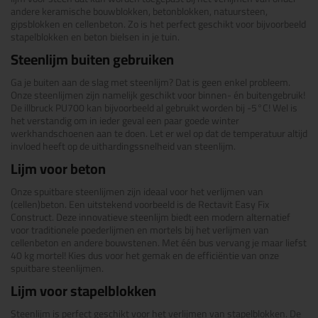
andere keramische bouwblokken, betonblokken, natuursteen,
gipsblokken en cellenbeton. Zo is het perfect geschikt voor bijvoorbeeld
stapelblokken en beton bielsen in je tuin.
Steenlijm buiten gebruiken
Ga je buiten aan de slag met steenlijm? Dat is geen enkel probleem.
Onze steenlijmen zijn namelijk geschikt voor binnen- én buitengebruik!
De illbruck PU700 kan bijvoorbeeld al gebruikt worden bij -5°C! Wel is
het verstandig om in ieder geval een paar goede winter
werkhandschoenen aan te doen. Let er wel op dat de temperatuur altijd
invloed heeft op de uithardingssnelheid van steenlijm.
Lijm voor beton
Onze spuitbare steenlijmen zijn ideaal voor het verlijmen van
(cellen)beton. Een uitstekend voorbeeld is de Rectavit Easy Fix
Construct. Deze innovatieve steenlijm biedt een modern alternatief
voor traditionele poederlijmen en mortels bij het verlijmen van
cellenbeton en andere bouwstenen. Met één bus vervang je maar liefst
40 kg mortel! Kies dus voor het gemak en de efficiëntie van onze
spuitbare steenlijmen.
Lijm voor stapelblokken
Steenlijm is perfect geschikt voor het verlijmen van stapelblokken. De