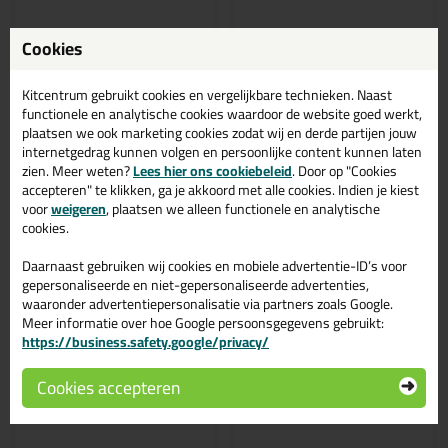
Cookies
Bekijken
Bekijken
Kitcentrum gebruikt cookies en vergelijkbare technieken. Naast
functionele en analytische cookies waardoor de website goed werkt,
plaatsen we ook marketing cookies zodat wij en derde partijen jouw
internetgedrag kunnen volgen en persoonlijke content kunnen laten
zien. Meer weten?
Lees hier ons cookiebeleid
. Door op "Cookies
accepteren" te klikken, ga je akkoord met alle cookies. Indien je kiest
voor
weigeren
, plaatsen we alleen functionele en analytische
cookies.
Daarnaast gebruiken wij cookies en mobiele advertentie-ID’s voor
gepersonaliseerde en niet-gepersonaliseerde advertenties,
waaronder advertentiepersonalisatie via partners zoals Google.
75,
2,
59
09
Meer informatie over hoe Google persoonsgegevens gebruikt:
(2)
https://business.safety.google/privacy/
illbruck PU700 Steen-
illbruck AA700
en Houtlijm starterbox!
lijmverdeler
Cookies accepteren
Eenvoudig en snel blokken
lijmen met een lijmverdeler