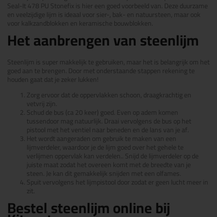
Seal-It 478 PU Stonefix is hier een goed voorbeeld van. Deze duurzame
en veelzijdige lijm is ideaal voor sier-, bak- en natuursteen, maar ook
voor kalkzandblokken en keramische bouwblokken.
Het aanbrengen van steenlijm
Steenlijm is super makkelijk te gebruiken, maar het is belangrijk om het
goed aan te brengen. Door met onderstaande stappen rekening te
houden gaat dat je zeker lukken!
Zorg ervoor dat de oppervlakken schoon, draagkrachtig en
vetvrij zijn.
Schud de bus (ca 20 keer) goed. Even op adem komen
tussendoor mag natuurlijk. Draai vervolgens de bus op het
pistool met het ventiel naar beneden en de lans van je af.
Het wordt aangeraden om gebruik te maken van een
lijmverdeler, waardoor je de lijm goed over het gehele te
verlijmen oppervlak kan verdelen.. Snijd de lijmverdeler op de
juiste maat zodat het overeen komt met de breedte van je
steen. Je kan dit gemakkelijk snijden met een olfames.
Spuit vervolgens het lijmpistool door zodat er geen lucht meer in
zit.
Bestel steenlijm online bij