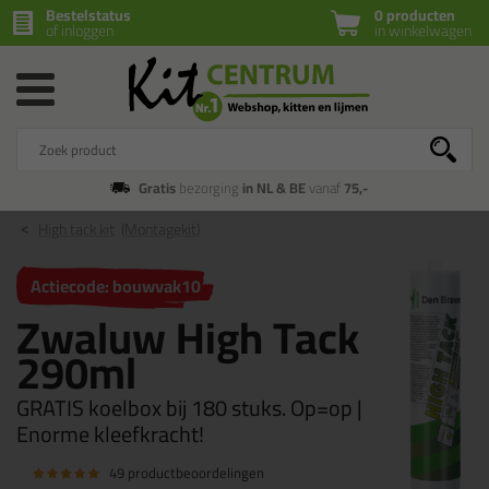
Bestelstatus
0 producten
of inloggen
in winkelwagen
Gratis
bezorging
in NL & BE
vanaf
75,-
High tack kit
(Montagekit)
Actiecode: bouwvak10
Zwaluw High Tack
290ml
GRATIS koelbox bij 180 stuks. Op=op |
Enorme kleefkracht!
49 productbeoordelingen