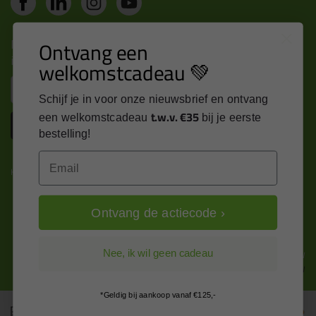
Nieuws, tips en exclusieve deals rechtstreeks in je
Ontvang een
inbox
welkomstcadeau 💚
Email
Schijf je in voor onze nieuwsbrief en ontvang
t.w.v. €35
een welkomstcadeau
bij je eerste
Inschrijven
bestelling!
Email
Kitcentrum is trots op:
Ontvang de actiecode ›
Alle prijzen zijn in EURO en excl. 21% BTW
Nee, ik wil geen cadeau
wijzig naar incl. BTW
*Geldig bij aankoop vanaf €125,-