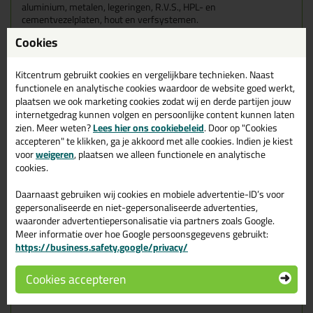
aluminium, metalen, legeringen, R.V.S., HPL- en
cementvezelplaten, hout en verfsystemen.
Cookies
Ook voor diverse gevelplaatverlijmingen is Zwaluw High Tack
prima toepasbaar.
Kitcentrum gebruikt cookies en vergelijkbare technieken. Naast
Kenmerken van de Zwaluw High
functionele en analytische cookies waardoor de website goed werkt,
plaatsen we ook marketing cookies zodat wij en derde partijen jouw
Tack
internetgedrag kunnen volgen en persoonlijke content kunnen laten
zien. Meer weten?
Lees hier ons cookiebeleid
. Door op "Cookies
accepteren" te klikken, ga je akkoord met alle cookies. Indien je kiest
Zeer hoge aanvangshechting
Geen fixatie of ondersteuning nodig tijdens uitharden
voor
weigeren
, plaatsen we alleen functionele en analytische
Hoge eindsterkte, mechanische weerstand en E-modulus
cookies.
Isocyanaat-, ftalaat-, oplosmiddel- en siliconen vrij
Permanent elastisch
Daarnaast gebruiken wij cookies en mobiele advertentie-ID’s voor
Krimp- en blaasvrij
gepersonaliseerde en niet-gepersonaliseerde advertenties,
Niet corrosief t.o.v. metalen
waaronder advertentiepersonalisatie via partners zoals Google.
Neutrale uitharding, vrijwel reukloos
Meer informatie over hoe Google persoonsgegevens gebruikt:
Goed bestand tegen vocht en weersomstandigheden
https://business.safety.google/privacy/
Hecht perfect zonder primer op de meeste, zelfs vochtige,
ondergronden
Cookies accepteren
Per koker valt er ongeveer 7 meter kitril uit te halen!