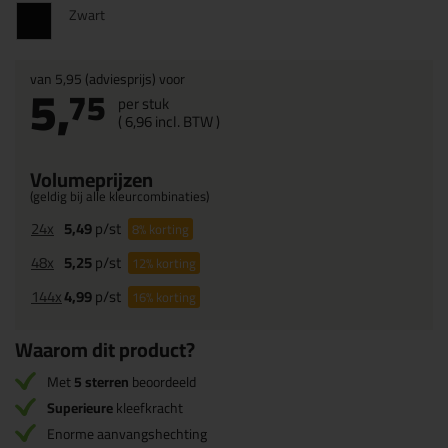
Zwart
van
5,95
(adviesprijs) voor
5,
75
per stuk
(
6,
96
incl. BTW )
Volumeprijzen
(geldig bij alle kleurcombinaties)
24x
5,49
p/st
8%
korting
48x
5,25
p/st
12%
korting
144x
4,99
p/st
16%
korting
Waarom dit product?
Met
5 sterren
beoordeeld
Superieure
kleefkracht
Enorme aanvangshechting