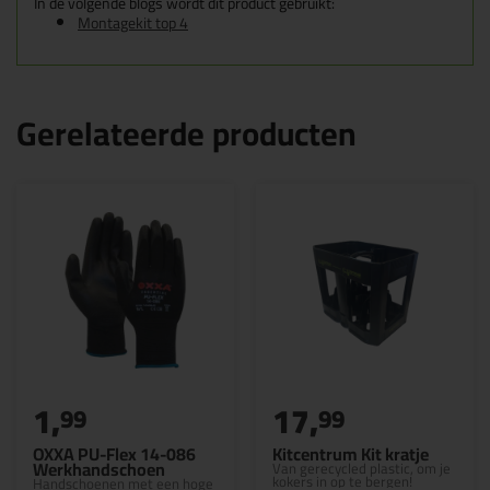
In de volgende blogs wordt dit product gebruikt:
Montagekit top 4
Gerelateerde producten
1,
17,
99
99
OXXA PU-Flex 14-086
Kitcentrum Kit kratje
Werkhandschoen
Van gerecycled plastic, om je
kokers in op te bergen!
Handschoenen met een hoge