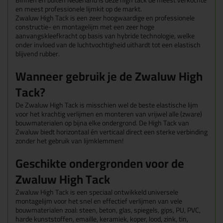
Binnen en buiten Nederland is deze high tack de meest verkochte
en meest professionele lijmkit op de markt.
Zwaluw High Tack is een zeer hoogwaardige en professionele
constructie- en montagelijm met een zeer hoge
aanvangskleefkracht op basis van hybride technologie, welke
onder invloed van de luchtvochtigheid uithardt tot een elastisch
blijvend rubber.
Wanneer gebruik je de Zwaluw High
Tack?
De Zwaluw High Tack is misschien wel de beste elastische lijm
voor het krachtig verlijmen en monteren van vrijwel alle (zware)
bouwmaterialen op bijna elke ondergrond. De High Tack van
Zwaluw biedt horizontaal én verticaal direct een sterke verbinding
zonder het gebruik van lijmklemmen!
Geschikte ondergronden voor de
Zwaluw High Tack
Zwaluw High Tack is een speciaal ontwikkeld universele
montagelijm voor het snel en effectief verlijmen van vele
bouwmaterialen zoal: steen, beton, glas, spiegels, gips, PU, PVC,
harde kunststoffen, emaille, keramiek, koper, lood, zink, tin,