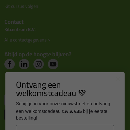
Kit cursus volgen
Contact
Kitcentrum B.V.
Alle contactgegevens >
Altijd op de hoogte blijven?
Nieuws, tips en exclusieve deals rechtstreeks in je
Ontvang een
inbox
welkomstcadeau 💚
Email
Schijf je in voor onze nieuwsbrief en ontvang
t.w.v. €35
een welkomstcadeau
bij je eerste
Inschrijven
bestelling!
Email