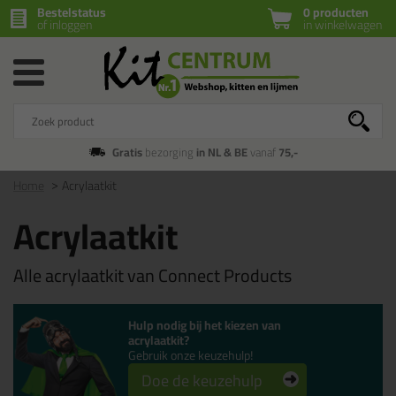
Bestelstatus
0 producten
of inloggen
in winkelwagen
Gratis
bezorging
in NL & BE
vanaf
75,-
Home
Acrylaatkit
Acrylaatkit
Alle acrylaatkit van Connect Products
Hulp nodig bij het kiezen van
acrylaatkit?
Gebruik onze keuzehulp!
Doe de keuzehulp