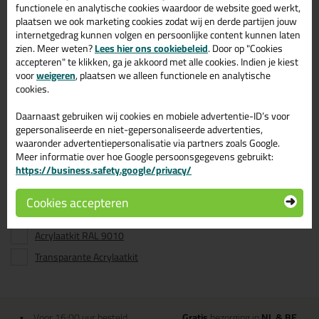
functionele en analytische cookies waardoor de website goed werkt,
Bekijken
Bekijken
plaatsen we ook marketing cookies zodat wij en derde partijen jouw
internetgedrag kunnen volgen en persoonlijke content kunnen laten
zien. Meer weten?
Lees hier ons cookiebeleid
. Door op "Cookies
accepteren" te klikken, ga je akkoord met alle cookies. Indien je kiest
Connect Products acrylaatkit -
voor
weigeren
, plaatsen we alleen functionele en analytische
Kitcentrum.nl
cookies.
Daarnaast gebruiken wij cookies en mobiele advertentie-ID’s voor
Bestel al je acrylaatkit van het merk Connect Products bij Kitcentrum.nl
gepersonaliseerde en niet-gepersonaliseerde advertenties,
- gewoon uit voorraad geleverd, vandaag besteld, morgen in huis!
waaronder advertentiepersonalisatie via partners zoals Google.
Acrylaatkit in kleur
Meer informatie over hoe Google persoonsgegevens gebruikt:
https://business.safety.google/privacy/
Bekijk het overzicht met Acrylaatkit in kleur:
Cookies accepteren
Zwarte acrylaatkit
Acrylaatkit RAL 9010
Transparante Acrylaatkit
Voor 16:00 uur besteld
Gratis
bezorging in
NL & BE