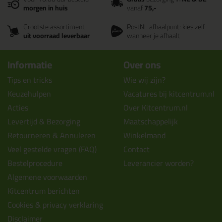
morgen in huis
vanaf
75,-
Grootste assortiment
PostNL afhaalpunt: kies zelf
uit voorraad leverbaar
wanneer je afhaalt
Informatie
Over ons
Tips en tricks
Wie wij zijn?
Keuzehulpen
Vacatures bij kitcentrum.nl
Acties
Over Kitcentrum.nl
Levertijd & Bezorging
Maatschappelijk
Retourneren & Annuleren
Winkelmand
Veel gestelde vragen (FAQ)
Contact
Bestelprocedure
Leverancier worden?
Algemene voorwaarden
Kitcentrum berichten
Cookies & privacy verklaring
Disclaimer