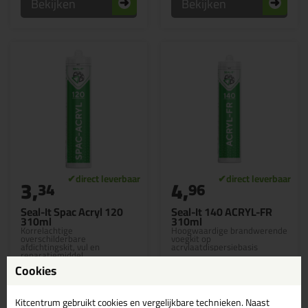
Bekijken
Bekijken
3,
4,
34
96
Seal-It Spac Acryl 120
Seal-It 140 ACRYL-FR
310ml
310ml
Korrelachtige
Hoogwaardige brandwerende
overschilderbare
voegkit op
afdichtingskit, vul en
acrylaatdispersiebasis
reparatiemiddel
Cookies
Kitcentrum gebruikt cookies en vergelijkbare technieken. Naast