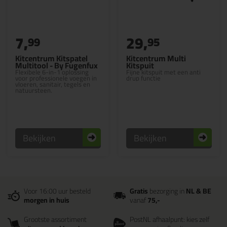
7,
29,
99
95
Kitcentrum Kitspatel
Kitcentrum Multi
Multitool - By Fugenfux
Kitspuit
Flexibele 6-in-1 oplossing
Fijne kitspuit met een anti
voor professionele voegen in
drup functie
vloeren, sanitair, tegels en
natuursteen.
Bekijken
Bekijken
Voor 16:00 uur besteld
Gratis
bezorging in
NL & BE
morgen in huis
vanaf
75,-
Grootste assortiment
PostNL afhaalpunt: kies zelf