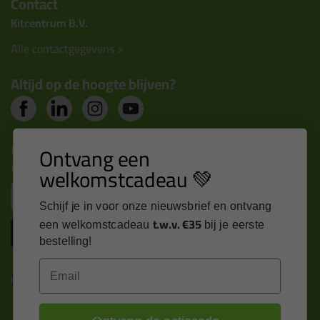
Contact
Kitcentrum B.V.
Alle contactgegevens >
Altijd op de hoogte blijven?
Nieuws, tips en exclusieve deals rechtstreeks in je
Ontvang een
inbox
welkomstcadeau 💚
Email
Schijf je in voor onze nieuwsbrief en ontvang
t.w.v. €35
een welkomstcadeau
bij je eerste
Inschrijven
bestelling!
Email
Kitcentrum is trots op: