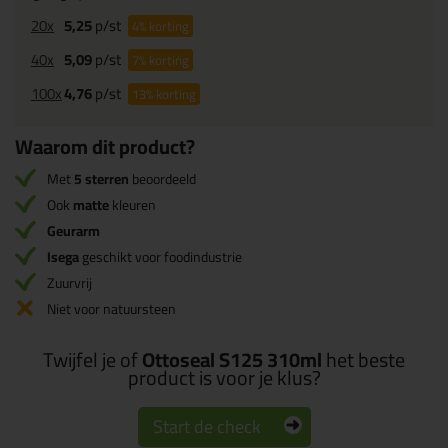
20x
5,25
p/st
4%
korting
40x
5,09
p/st
7%
korting
100x
4,76
p/st
13%
korting
Waarom dit product?
Met
5 sterren
beoordeeld
Ook
matte
kleuren
Geurarm
Isega
geschikt voor foodindustrie
Zuurvrij
Niet voor natuursteen
Twijfel je of
Ottoseal S125 310ml
het beste
product is voor je klus?
Start de check