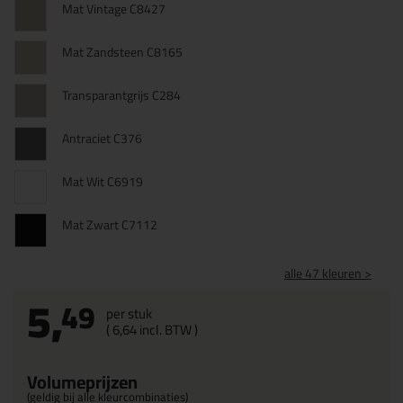
Mat Vintage C8427
Mat Zandsteen C8165
Transparantgrijs C284
Antraciet C376
Mat Wit C6919
Mat Zwart C7112
alle 47 kleuren >
5,
49
per stuk
(
6,
64
incl. BTW )
Volumeprijzen
(geldig bij alle kleurcombinaties)