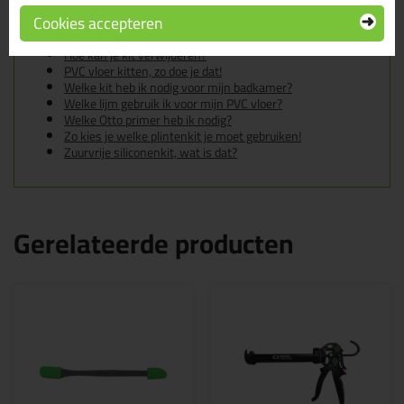
De badkamer kitten? Lees hier hoe!
Cookies accepteren
Gietvloer kitten, zo doe je dat!
Hoe kan je een (kunststof) binnenkozijn afkitten?
Hoe kan je kit verwijderen?
PVC vloer kitten, zo doe je dat!
Welke kit heb ik nodig voor mijn badkamer?
Welke lijm gebruik ik voor mijn PVC vloer?
Welke Otto primer heb ik nodig?
Zo kies je welke plintenkit je moet gebruiken!
Zuurvrije siliconenkit, wat is dat?
Gerelateerde producten