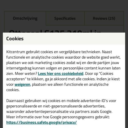
Omschrijving
Specificaties
Reviews (25)
Ottoseal S125 310ml in
Mat Buxy C8725
Cookies
Zoek je kit in een specifieke kleur? Gevonden! Deze sanitairkit
Kitcentrum gebruikt cookies en vergelijkbare technieken. Naast
Ottoseal S125 310ml in de kleur Mat Buxy C8725 is te gebruiken
functionele en analytische cookies waardoor de website goed werkt,
voor verschillende toepassingen. Een duurzame en veelzijdige kit
plaatsen we ook marketing cookies zodat wij en derde partijen jouw
welke makkelijk te verwerken is. Perfect als je een bijpassende
internetgedrag kunnen volgen en persoonlijke content kunnen laten
kleur zoekt met gegarandeerd een topresultaat. Bestel de
zien. Meer weten?
Lees hier ons cookiebeleid
. Door op "Cookies
Ottoseal S125 310ml in kleur Mat Buxy C8725 vandaag nog! Op
accepteren" te klikken, ga je akkoord met alle cookies. Indien je kiest
voorraad en op werkdagen besteld = morgen in huis.
voor
weigeren
, plaatsen we alleen functionele en analytische
cookies.
Wil je meer weten over de toepassing en kenmerken van dit
product?
Lees alles over dit product >
Daarnaast gebruiken wij cookies en mobiele advertentie-ID’s voor
Tips & tricks voor Ottoseal S125
gepersonaliseerde en niet-gepersonaliseerde advertenties,
waaronder advertentiepersonalisatie via partners zoals Google.
310ml
Meer informatie over hoe Google persoonsgegevens gebruikt:
https://business.safety.google/privacy/
In de volgende blogs wordt dit product gebruikt: