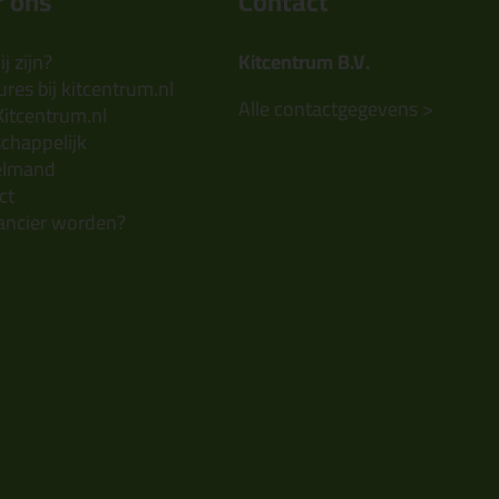
 ons
Contact
j zijn?
Kitcentrum B.V.
res bij kitcentrum.nl
Alle contactgegevens >
Kitcentrum.nl
chappelijk
elmand
ct
ancier worden?