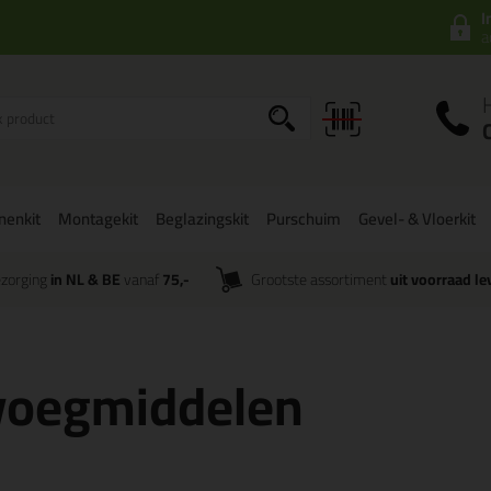
I
a
onenkit
Montagekit
Beglazingskit
Purschuim
Gevel- & Vloerkit
zorging
in NL & BE
vanaf
75,-
Grootste assortiment
uit voorraad le
 voegmiddelen