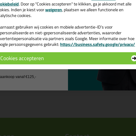
e nieuwsbrief en ontvang een
okiebeleid
. Door op "Cookies accepteren" te klikken, ga je akkoord met alle
v. €35,-
bij je eerste bestelling!
okies. Indien je kiest voor
weigeren
, plaatsen we alleen functionele en
alytische cookies.
arnaast gebruiken wij cookies en mobiele advertentie-ID’s voor
personaliseerde en niet-gepersonaliseerde advertenties, waaronder
vertentiepersonalisatie via partners zoals Google. Meer informatie over hoe
ogle persoonsgegevens gebruikt:
https://business.safety.google/privacy/
 de actiecode ›
Cookies accepteren
 wil geen cadeau
j aankoop vanaf €125,-