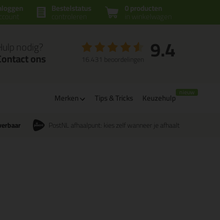
nloggen
Bestelstatus
0 producten
ccount
controleren
in winkelwagen
9.4
Hulp nodig?
Contact ons
16.431 beoordelingen
Merken
Tips & Tricks
Keuzehulp
verbaar
PostNL afhaalpunt: kies zelf wanneer je afhaalt