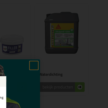
en
Waterdichting
roducten
bekijk producten
ing