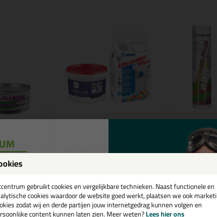
Mortels & Voegmiddelen
Vulmiddel
ookies
een
cten
bekijk producten
bekijk p
cadeau 💚
tcentrum gebruikt cookies en vergelijkbare technieken. Naast functionele en
alytische cookies waardoor de website goed werkt, plaatsen we ook market
okies zodat wij en derde partijen jouw internetgedrag kunnen volgen en
rsoonlijke content kunnen laten zien. Meer weten?
Lees hier ons