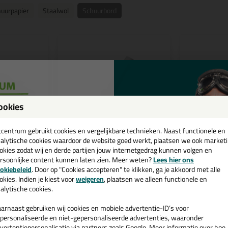
uurpapier
Staalwol
Schuurbord
ookies
een
cadeau 💚
tcentrum gebruikt cookies en vergelijkbare technieken. Naast functionele en
alytische cookies waardoor de website goed werkt, plaatsen we ook market
okies zodat wij en derde partijen jouw internetgedrag kunnen volgen en
16,
14,
rsoonlijke content kunnen laten zien. Meer weten?
Lees hier ons
79
2
e nieuwsbrief en ontvang een
okiebeleid
. Door op "Cookies accepteren" te klikken, ga je akkoord met alle
v. €35,-
bij je eerste bestelling!
okies. Indien je kiest voor
weigeren
, plaatsen we alleen functionele en
huurblok
ANZA Schuurbord
ANZA Home
alytische cookies.
Wendbaar
papier op zijn
Effectief en s
Makkelijk en vlak schuren van o.a.
muren en pla
gipskartonnaden en muren.
arnaast gebruiken wij cookies en mobiele advertentie-ID’s voor
personaliseerde en niet-gepersonaliseerde advertenties, waaronder
vertentiepersonalisatie via partners zoals Google. Meer informatie over hoe