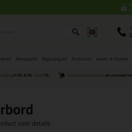
I
a
onenkit
Montagekit
Beglazingskit
Purschuim
Gevel- & Vloerkit
zorging
in NL & BE
vanaf
75,-
Grootste assortiment
uit voorraad le
rbord
roduct voor details