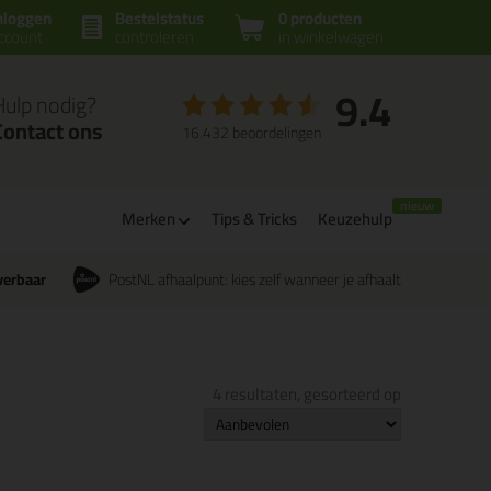
nloggen
Bestelstatus
0 producten
ccount
controleren
in winkelwagen
9.4
Hulp nodig?
Contact ons
16.432 beoordelingen
Merken
Tips & Tricks
Keuzehulp
verbaar
PostNL afhaalpunt: kies zelf wanneer je afhaalt
4 resultaten, gesorteerd op