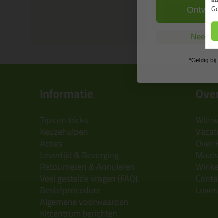
Go
Bekijken
Ontvang
Nee, ik
*Geldig bi
Informatie
Over
Tips en tricks
Wie wi
Keuzehulpen
Vacatu
Acties
Over 
Levertijd & Bezorging
Maats
Retourneren & Annuleren
Wink
Veel gestelde vragen (FAQ)
Conta
Bestelprocedure
Lever
Algemene voorwaarden
Kitcentrum berichten