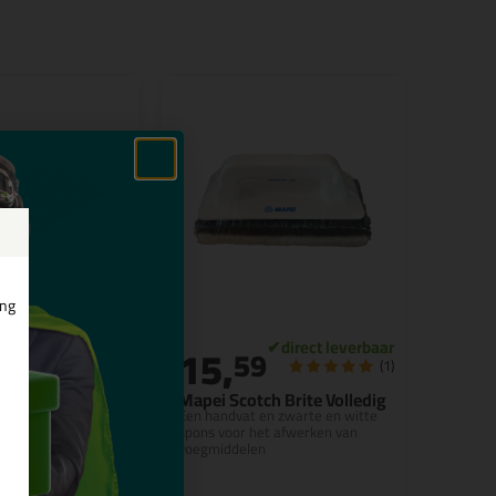
ing
15,
9
59
(1)
x schuurdoek
Mapei Scotch Brite Volledig
nel ontvetten van
Een handvat en zwarte en witte
fonds
spons voor het afwerken van
voegmiddelen