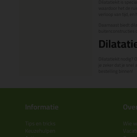
Dilatatiekit is spe
waardoor het de ruim
verloop van tijd, e
Daarnaast biedt dila
buitenconstructies
Dilatati
Dilatatiekit nodig? 
je zeker dat je snel
bestelling binnen!
Informatie
Over
Tips en tricks
Wie wi
Keuzehulpen
Vacatu