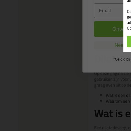
an
Email
Da
Bekijken
ge
ad
Go
Ontvang
Nee, ik
Dilatati
*Geldig bi
Op deze pagina zie j
gebruiken zijn voor
graag even uit op 
Wat is een di
Waarom een d
Wat is 
Een dilatatievoeg, 