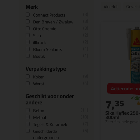
Merk
Vloerkit
Gevelki
3
Connect Products
3
Den Braven / Zwaluw
3
Otto Chemie
2
Sika
2
illbruck
1
Bloem Sealants
1
Bostik
Verpakkingstype
9
Koker
4
Worst
Actiecode: 
Geschikt voor onder
7,
35
andere
11
Beton
Sika Hyflex 250
10
300ml
Metaal
Zeer flexibele gevel
7
Tegels & Keramiek
5
Geschilderde
ondergronden