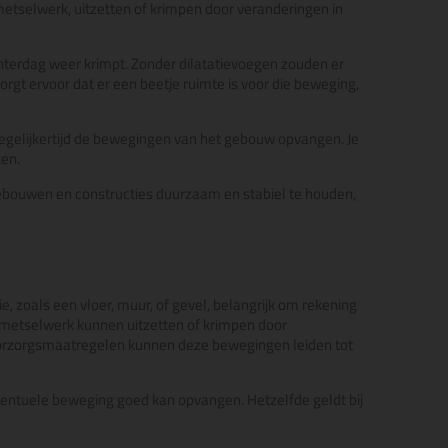
metselwerk, uitzetten of krimpen door veranderingen in
nterdag weer krimpt. Zonder dilatatievoegen zouden er
rgt ervoor dat er een beetje ruimte is voor die beweging,
tegelijkertijd de bewegingen van het gebouw opvangen. Je
ken.
ebouwen en constructies duurzaam en stabiel te houden,
, zoals een vloer, muur, of gevel, belangrijk om rekening
 metselwerk kunnen uitzetten of krimpen door
oorzorgsmaatregelen kunnen deze bewegingen leiden tot
eventuele beweging goed kan opvangen. Hetzelfde geldt bij