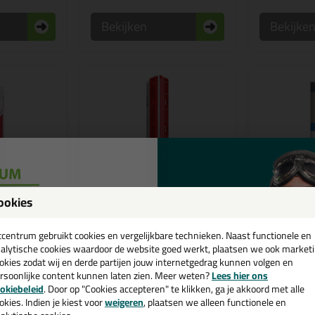
Bekijken
Bekijke
ookies
een
cadeau 💚
tcentrum gebruikt cookies en vergelijkbare technieken. Naast functionele en
7,
6,
49
65
alytische cookies waardoor de website goed werkt, plaatsen we ook market
(2)
okies zodat wij en derde partijen jouw internetgedrag kunnen volgen en
ade LM
Seal-It 315 Facade LM
Ottoseal M
rsoonlijke content kunnen laten zien. Meer weten?
Lees hier ons
600ml
structuur 
e nieuwsbrief en ontvang een
okiebeleid
. Door op "Cookies accepteren" te klikken, ga je akkoord met alle
gen in gevels
Afdichtingskit voor gevels en
De hybride bo
v. €35,-
bij je eerste bestelling!
vloeren
met structuur
okies. Indien je kiest voor
weigeren
, plaatsen we alleen functionele en
gevelwerk/aa