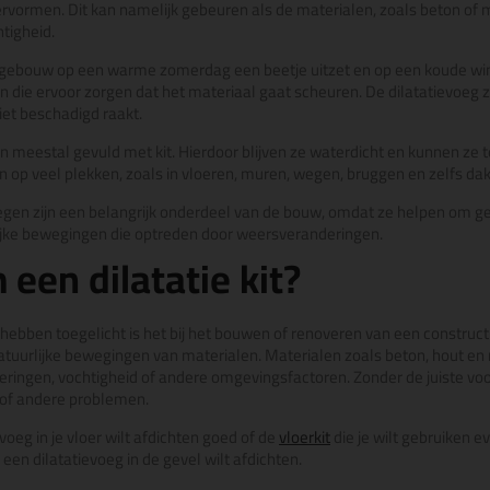
rvormen. Dit kan namelijk gebeuren als de materialen, zoals beton of 
tigheid.
n gebouw op een warme zomerdag een beetje uitzet en op een koude wi
 die ervoor zorgen dat het materiaal gaat scheuren. De dilatatievoeg zo
et beschadigd raakt.
meestal gevuld met kit. Hierdoor blijven ze waterdicht en kunnen ze 
en op veel plekken, zoals in vloeren, muren, wegen, bruggen en zelfs da
egen zijn een belangrijk onderdeel van de bouw, omdat ze helpen om g
ijke bewegingen die optreden door weersveranderingen.
een dilatatie kit?
ebben toegelicht is het bij het bouwen of renoveren van een constructie
tuurlijke bewegingen van materialen. Materialen zoals beton, hout en
ringen, vochtigheid of andere omgevingsfactoren. Zonder de juiste v
 of andere problemen.
voeg in je vloer wilt afdichten goed of de
vloerkit
die je wilt gebruiken 
 een dilatatievoeg in de gevel wilt afdichten.