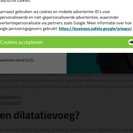
alytische cookies.
arnaast gebruiken wij cookies en mobiele advertentie-ID’s voor
Bekijken
Bekijke
personaliseerde en niet-gepersonaliseerde advertenties, waaronder
vertentiepersonalisatie via partners zoals Google. Meer informatie over hoe
ogle persoonsgegevens gebruikt:
https://business.safety.google/privacy/
 de actiecode ›
Cookies accepteren
1
2
Volgende
 wil geen cadeau
ekit kopen? | Hoog elastische
j aankoop vanaf €125,-
e een overzicht van onze beste dilatatievoeg kitten. Dit zijn een paar 
 voegen die beweging moeten opvangen! Niet iedereen weet precies wann
deze pagina! De volgende onderwerpen worden op deze pagina besproke
latatievoeg?
ilatatiekit?
een dilatatievoeg?
ook wel een uitzettingsvoeg genoemd, is een slimme oplossing die we 