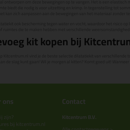
ciaal ontworpen om deze bewegingen op te vangen. Het is een elastisch 
te biedt die nodig is voor uitzetting en krimp. In tegenstelling tot sommig
n het kan zich aanpassen aan de bewegingen van het materiaal zonder te b
tatiekit ook bescherming tegen water en vocht, waardoor het risico op l
 of ruimtes die te maken hebben met verschillende weersomstandighed
evoeg kit kopen bij Kitcentru
Op Kitcentrum.nl vind je de beste selectie dilatatiekit van verschillen
 aan de slag kunt gaan! Wil je morgen al kitten? Komt goed uit! Wanneer j
 ons
Contact
j zijn?
Kitcentrum B.V.
res bij kitcentrum.nl
Alle contactgegevens >