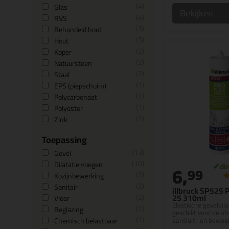
4
Glas
Bekijken
4
RVS
3
Behandeld hout
3
Hout
2
Koper
2
Natuursteen
2
Staal
1
EPS (piepschuim)
1
Polycarbonaat
1
Polyester
1
Zink
Toepassing
13
Gevel
10
Dilatatie voegen
6,
99
2
Kozijnbewerking
2
Sanitair
illbruck SP525 
2
25 310ml
Vloer
Elastische geveldila
1
Beglazing
geschikt voor de af
1
Chemisch belastbaar
aansluit- en bewe