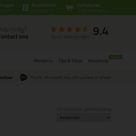
nloggen
Bestelstatus
0 producten
ccount
controleren
in winkelwagen
9.4
Hulp nodig?
Contact ons
16.431 beoordelingen
Merken
Tips & Tricks
Keuzehulp
verbaar
PostNL afhaalpunt: kies zelf wanneer je afhaalt
15 resultaten, gesorteerd op