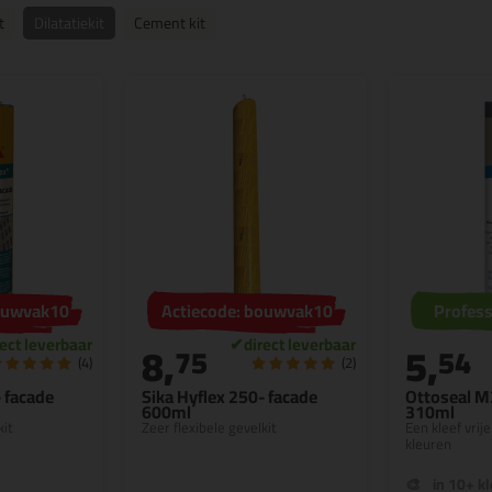
t
Dilatatiekit
Cement kit
bouwvak10
Actiecode: bouwvak10
Profess
8,
5,
75
54
(4)
(2)
- facade
Sika Hyflex 250- facade
Ottoseal M
600ml
310ml
kit
Zeer flexibele gevelkit
Een kleef vrije
kleuren
in 10+ k