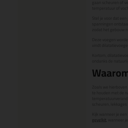
gaan scheuren of ve
temperatuur of voch
Stel je voor dat ee
spanningen ontstaan
zodat het gebouw ni
Deze voegen worden 
vindt dilatatievoeg
Kortom, dilatatievo
ondanks de natuurl
Waarom 
Zoals we hierboven h
te houden met de na
temperatuurverande
scheuren, lekkages
Kijk wanneer je een 
gevelkit
, wanneer je