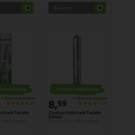
n
Bekijken
ionele keuze
Professionele keuze
8,
59
(7)
(1)
riseal Facade
Zwaluw Hybriseal Facade
600ml
 afdichtingskit!
Een universele afdichtingskit!