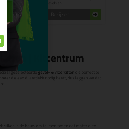
gevels en
beglazingstoepassingen
n
Bekijken
 kitten | Kitcentrum
speciaal geselecteerde
gevel- & vloerkitten
die perfect te
eer die een dilatatiekit nodig heeft, dus leggen we dat
n:
gebruiken in de bouw om te voorkomen dat materialen