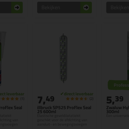
Bekijken
Bekijke
Profess
7,
5,
49
39
(1)
(2)
ProFlex Seal
illbruck SP525 ProFlex Seal
Zwaluw Hyb
25 600ml
300ml
tatiekit
Elastische geveldilatatiekit
Een universele
dichting van
geschikt voor de afdichting van
gingsvoegen
aansluit- en bewegingsvoegen