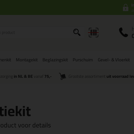
I
a
onenkit
Montagekit
Beglazingskit
Purschuim
Gevel- & Vloerkit
zorging
in NL & BE
vanaf
75,-
Grootste assortiment
uit voorraad le
tiekit
roduct voor details