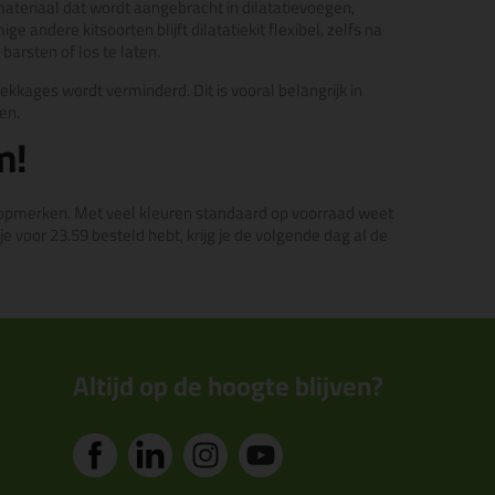
materiaal dat wordt aangebracht in dilatatievoegen,
e andere kitsoorten blijft dilatatiekit flexibel, zelfs na
arsten of los te laten.
ekkages wordt verminderd. Dit is vooral belangrijk in
en.
m!
de topmerken. Met veel kleuren standaard op voorraad weet
e voor 23.59 besteld hebt, krijg je de volgende dag al de
Altijd op de hoogte blijven?