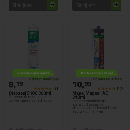
Bekijken
Bekijken
Professionele keuze
Professionele keuze
8,
10,
19
99
(21)
(17)
Ottoseal S100 300ml
Mapei Mapesil AC
310ml
Siliconenkit met unieke
verwerkingseigenschappen
Een oplosmiddelvrije,
azijnzuurhoudende
siliconenkit die ideaal is voor
gebruik binnen- en
buitenshuis
in 90+ kleuren
in 40+ kleuren