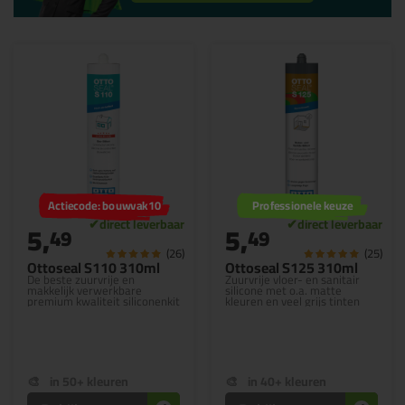
Actiecode: bouwvak10
Professionele keuze
5,
5,
49
49
(26)
(25)
Ottoseal S110 310ml
Ottoseal S125 310ml
De beste zuurvrije en
Zuurvrije vloer- en sanitair
makkelijk verwerkbare
silicone met o.a. matte
premium kwaliteit siliconenkit
kleuren en veel grijs tinten
in 50+ kleuren
in 40+ kleuren