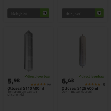
Bekijken
Bekijken
5,
6,
98
43
(4)
(1)
Ottoseal S110 400ml
Ottoseal S125 400ml
Een premium sanitair
Ook in matte kleuren!
siliconenkit!