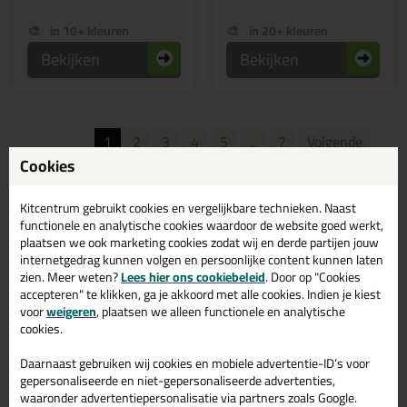
in 10+ kleuren
in 20+ kleuren
Bekijken
Bekijken
1
2
3
4
5
...
7
Volgende
Cookies
Siliconenkit kopen? Morgen
geleverd | Kitcentrum
Kitcentrum gebruikt cookies en vergelijkbare technieken. Naast
functionele en analytische cookies waardoor de website goed werkt,
plaatsen we ook marketing cookies zodat wij en derde partijen jouw
Ben je nog niet bekend met siliconenkit, wat het is en waarvoor je het
internetgedrag kunnen volgen en persoonlijke content kunnen laten
gebruikt? Dat leggen we je graag uit. Lees verder om meer te leren
zien. Meer weten?
Lees hier ons cookiebeleid
. Door op "Cookies
over:
accepteren" te klikken, ga je akkoord met alle cookies. Indien je kiest
voor
weigeren
, plaatsen we alleen functionele en analytische
Wat siliconenkit is
cookies.
Waar je siliconenkit voor gebruikt
Eigenschappen van siliconenkit
Daarnaast gebruiken wij cookies en mobiele advertentie-ID’s voor
Soorten siliconenkit
gepersonaliseerde en niet-gepersonaliseerde advertenties,
Het verwerken van siliconenkit
waaronder advertentiepersonalisatie via partners zoals Google.