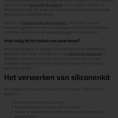
zoals bij cleanrooms, laboratoria of restaurantkeukens, kun je het beste
kiezen voor een
cleanroom & Isega kit
. Deze categorie bestaat uit
diverse kitten met een Isega keurmerk of andere vereisten die nodig
zijn bij diverse medische ruimtes.
Ook zijn er
brandwerende siliconenkitten
. Deze kitten werken
brandvertragend en worden vooral toegepast voor het brandwerend
afdichten van aansluit- en bewegingsvoegen in constructies.
Hulp nodig bij het maken van jouw keuze?
Vind je het lastig om te bepalen welke siliconenkit jij het beste kan
gebruiken? Dan raden we je aan om onze
siliconenkit keuzehulp
te
gebruiken. Hiermee weet jij na het beantwoorden van een paar
makkelijke vragen direct welke siliconenkit geschikt is voor jouw
specifieke situatie!
Het verwerken van siliconenkit
Wil jij graag een duurzame en waterdichte kitvoeg? Volg dan deze
stappen!
Verwijder eventueel de oude kit
Maak de ondergrond droog, stof- en vuilvrij
Ontvet de ondergrond met behulp van een cleaner en een
prijsvrije doek