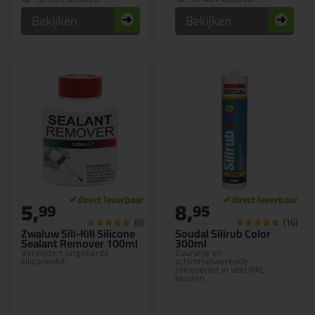
Bekijken
Bekijken
5,
8,
99
95
(6)
(16)
Zwaluw Sili-Kill Silicone
Soudal Silirub Color
Sealant Remover 100ml
300ml
Verwijdert uitgeharde
Zuurvrije en
siliconenkit
schimmelwerende
siliconenkit in veel RAL
kleuren