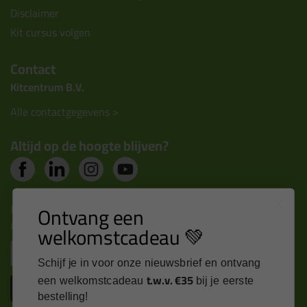
Disclaimer
Kit cursus volgen
Contact
Kitcentrum B.V.
Alle contactgegevens >
Altijd op de hoogte blijven?
Nieuws, tips en exclusieve deals rechtstreeks in je
Ontvang een
inbox
welkomstcadeau 💚
Email
Schijf je in voor onze nieuwsbrief en ontvang
t.w.v. €35
een welkomstcadeau
bij je eerste
Inschrijven
bestelling!