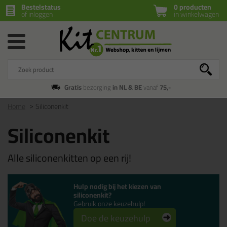
Bestelstatus
0 producten
of inloggen
in winkelwagen
Gratis
bezorging
in NL & BE
vanaf
75,-
Home
Siliconenkit
Siliconenkit
Alle siliconenkitten op een rij!
Hulp nodig bij het kiezen van
siliconenkit?
Gebruik onze keuzehulp!
Doe de keuzehulp