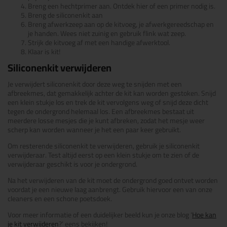
Breng een hechtprimer aan. Ontdek hier of een primer nodig is.
Breng de siliconenkit aan
Breng afwerkzeep aan op de kitvoeg, je afwerkgereedschap en
je handen. Wees niet zuinig en gebruik flink wat zeep.
Strijk de kitvoeg af met een handige afwerktool.
Klaar is kit!
Siliconenkit verwijderen
Je verwijdert siliconenkit door deze weg te snijden met een
afbreekmes, dat gemakkelijk achter de kit kan worden gestoken. Snijd
een klein stukje los en trek de kit vervolgens weg of snijd deze dicht
tegen de ondergrond helemaal los. Een afbreekmes bestaat uit
meerdere losse mesjes die je kunt afbreken, zodat het mesje weer
scherp kan worden wanneer je het een paar keer gebruikt.
Om resterende siliconenkit te verwijderen, gebruik je siliconenkit
verwijderaar. Test altijd eerst op een klein stukje om te zien of de
verwijderaar geschikt is voor je ondergrond.
Na het verwijderen van de kit moet de ondergrond goed ontvet worden
voordat je een nieuwe laag aanbrengt. Gebruik hiervoor een van onze
cleaners en een schone poetsdoek.
Voor meer informatie of een duidelijker beeld kun je onze blog ‘
Hoe kan
je kit verwijderen
?’ eens bekijken!