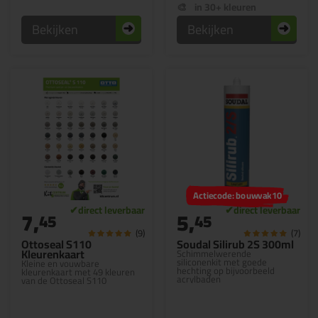
in 30+ kleuren
Bekijken
Bekijken
Actiecode: bouwvak10
7,
5,
45
45
(9)
(7)
Ottoseal S110
Soudal Silirub 2S 300ml
Kleurenkaart
Schimmelwerende
siliconenkit met goede
Kleine en vouwbare
hechting op bijvoorbeeld
kleurenkaart met 49 kleuren
acrylbaden
van de Ottoseal S110