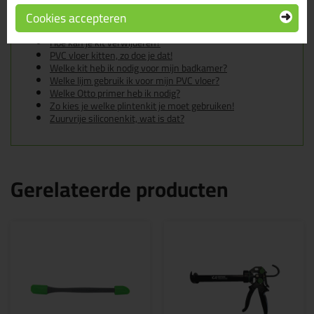
De badkamer kitten? Lees hier hoe!
Cookies accepteren
Gietvloer kitten, zo doe je dat!
Hoe kan je een (kunststof) binnenkozijn afkitten?
Hoe kan je kit verwijderen?
PVC vloer kitten, zo doe je dat!
Welke kit heb ik nodig voor mijn badkamer?
Welke lijm gebruik ik voor mijn PVC vloer?
Welke Otto primer heb ik nodig?
Zo kies je welke plintenkit je moet gebruiken!
Zuurvrije siliconenkit, wat is dat?
Gerelateerde producten