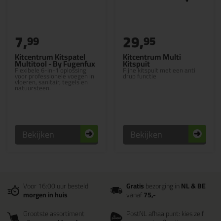
7,
29,
99
95
Kitcentrum Kitspatel
Kitcentrum Multi
Multitool - By Fugenfux
Kitspuit
Flexibele 6-in-1 oplossing
Fijne kitspuit met een anti
voor professionele voegen in
drup functie
vloeren, sanitair, tegels en
natuursteen.
Bekijken
Bekijken
Voor 16:00 uur besteld
Gratis
bezorging in
NL & BE
morgen in huis
vanaf
75,-
Grootste assortiment
PostNL afhaalpunt: kies zelf