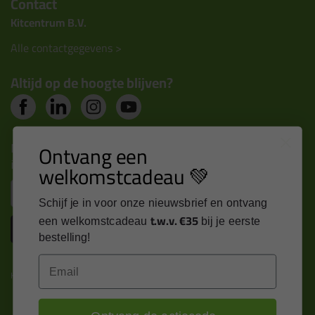
Contact
Kitcentrum B.V.
Alle contactgegevens >
Altijd op de hoogte blijven?
Nieuws, tips en exclusieve deals rechtstreeks in je
Ontvang een
inbox
welkomstcadeau 💚
Email
Schijf je in voor onze nieuwsbrief en ontvang
t.w.v. €35
een welkomstcadeau
bij je eerste
Inschrijven
bestelling!
Email
Kitcentrum is trots op: