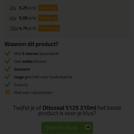
20x
5,25
p/st
4%
korting
40x
5,09
p/st
7%
korting
100x
4,76
p/st
13%
korting
Waarom dit product?
Met
5 sterren
beoordeeld
Ook
matte
kleuren
Geurarm
Isega
geschikt voor foodindustrie
Zuurvrij
Niet voor natuursteen
Twijfel je of
Ottoseal S125 310ml
het beste
product is voor je klus?
Start de check