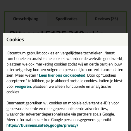
Omschrijving
Specificaties
Reviews (25)
Ottoseal S125 310ml in
Antraciet C376
Cookies
Zoek je kit in een specifieke kleur? Gevonden! Deze sanitairkit
Kitcentrum gebruikt cookies en vergelijkbare technieken. Naast
Ottoseal S125 310ml in de kleur Antraciet C376 is te gebruiken
functionele en analytische cookies waardoor de website goed werkt,
voor verschillende toepassingen. Een duurzame en veelzijdige kit
plaatsen we ook marketing cookies zodat wij en derde partijen jouw
welke makkelijk te verwerken is. Perfect als je een bijpassende
internetgedrag kunnen volgen en persoonlijke content kunnen laten
kleur zoekt met gegarandeerd een topresultaat. Bestel de
zien. Meer weten?
Lees hier ons cookiebeleid
. Door op "Cookies
Ottoseal S125 310ml in kleur Antraciet C376 vandaag nog! Op
accepteren" te klikken, ga je akkoord met alle cookies. Indien je kiest
voorraad en op werkdagen besteld = morgen in huis.
voor
weigeren
, plaatsen we alleen functionele en analytische
cookies.
Wil je meer weten over de toepassing en kenmerken van dit
product?
Lees alles over dit product >
Daarnaast gebruiken wij cookies en mobiele advertentie-ID’s voor
Tips & tricks voor Ottoseal S125
gepersonaliseerde en niet-gepersonaliseerde advertenties,
waaronder advertentiepersonalisatie via partners zoals Google.
310ml
Meer informatie over hoe Google persoonsgegevens gebruikt:
https://business.safety.google/privacy/
In de volgende blogs wordt dit product gebruikt: