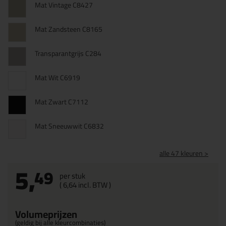
Mat Vintage C8427
Mat Zandsteen C8165
Transparantgrijs C284
Mat Wit C6919
Mat Zwart C7112
Mat Sneeuwwit C6832
alle 47 kleuren >
5,
49
per stuk
(
6,
64
incl. BTW )
Volumeprijzen
(geldig bij alle kleurcombinaties)