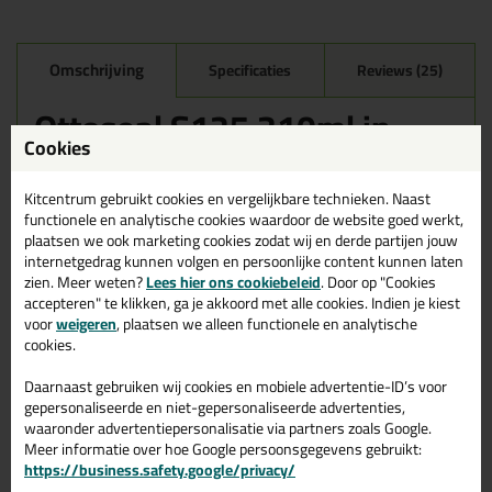
Omschrijving
Specificaties
Reviews (25)
Ottoseal S125 310ml in
Betongrijs C6216
Cookies
Zoek je kit in een specifieke kleur? Gevonden! Deze sanitairkit
Kitcentrum gebruikt cookies en vergelijkbare technieken. Naast
Ottoseal S125 310ml in de kleur Betongrijs C6216 is te gebruiken
functionele en analytische cookies waardoor de website goed werkt,
voor verschillende toepassingen. Een duurzame en veelzijdige kit
plaatsen we ook marketing cookies zodat wij en derde partijen jouw
welke makkelijk te verwerken is. Perfect als je een bijpassende
internetgedrag kunnen volgen en persoonlijke content kunnen laten
kleur zoekt met gegarandeerd een topresultaat. Bestel de
zien. Meer weten?
Lees hier ons cookiebeleid
. Door op "Cookies
Ottoseal S125 310ml in kleur Betongrijs C6216 vandaag nog! Op
accepteren" te klikken, ga je akkoord met alle cookies. Indien je kiest
voorraad en op werkdagen besteld = morgen in huis.
voor
weigeren
, plaatsen we alleen functionele en analytische
cookies.
Wil je meer weten over de toepassing en kenmerken van dit
product?
Lees alles over dit product >
Daarnaast gebruiken wij cookies en mobiele advertentie-ID’s voor
Tips & tricks voor Ottoseal S125
gepersonaliseerde en niet-gepersonaliseerde advertenties,
waaronder advertentiepersonalisatie via partners zoals Google.
310ml
Meer informatie over hoe Google persoonsgegevens gebruikt:
https://business.safety.google/privacy/
In de volgende blogs wordt dit product gebruikt: