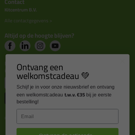
Contact
Kitcentrum B.V.
Alle contactgegevens >
Altijd op de hoogte blijven?
Nieuws, tips en exclusieve deals rechtstreeks in je
Ontvang een
inbox
welkomstcadeau 💚
Email
Schijf je in voor onze nieuwsbrief en ontvang
t.w.v. €35
een welkomstcadeau
bij je eerste
Inschrijven
bestelling!
Email
Kitcentrum is trots op: