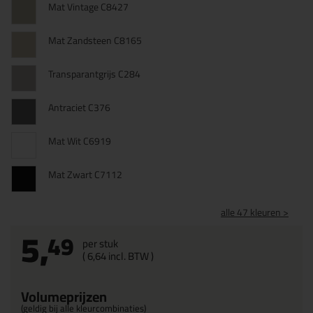
Mat Vintage C8427
Mat Zandsteen C8165
Transparantgrijs C284
Antraciet C376
Mat Wit C6919
Mat Zwart C7112
alle 47 kleuren >
5,
49
per stuk
(
6,
64
incl. BTW )
Volumeprijzen
(geldig bij alle kleurcombinaties)