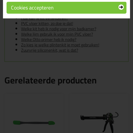
De badkamer kitten? Lees hier hoe!
Cookies accepteren
Gietvloer kitten, zo doe je dat!
Hoe kan je een (kunststof) binnenkozijn afkitten?
Hoe kan je kit verwijderen?
PVC vloer kitten, zo doe je dat!
Welke kit heb ik nodig voor mijn badkamer?
Welke lijm gebruik ik voor mijn PVC vloer?
Welke Otto primer heb ik nodig?
Zo kies je welke plintenkit je moet gebruiken!
Zuurvrije siliconenkit, wat is dat?
Gerelateerde producten