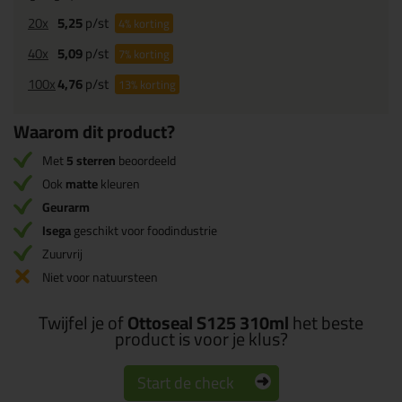
20x
5,25
p/st
4%
korting
40x
5,09
p/st
7%
korting
100x
4,76
p/st
13%
korting
Waarom dit product?
Met
5 sterren
beoordeeld
Ook
matte
kleuren
Geurarm
Isega
geschikt voor foodindustrie
Zuurvrij
Niet voor natuursteen
Twijfel je of
Ottoseal S125 310ml
het beste
product is voor je klus?
Start de check