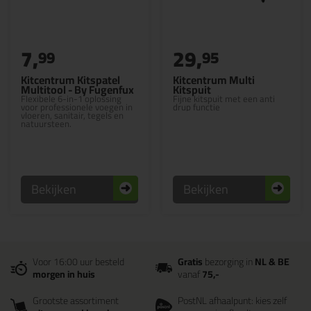
7,
29,
99
95
Kitcentrum Kitspatel
Kitcentrum Multi
Multitool - By Fugenfux
Kitspuit
Flexibele 6-in-1 oplossing
Fijne kitspuit met een anti
voor professionele voegen in
drup functie
vloeren, sanitair, tegels en
natuursteen.
Bekijken
Bekijken
Voor 16:00 uur besteld
Gratis
bezorging in
NL & BE
morgen in huis
vanaf
75,-
Grootste assortiment
PostNL afhaalpunt: kies zelf