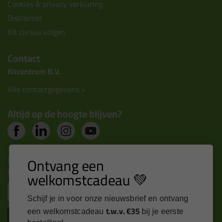
Cookies & privacy verklaring
Disclaimer
Kit cursus volgen
Contact
Kitcentrum B.V.
Alle contactgegevens >
Altijd op de hoogte blijven?
Nieuws, tips en exclusieve deals rechtstreeks in je
Ontvang een
inbox
welkomstcadeau 💚
Email
Schijf je in voor onze nieuwsbrief en ontvang
t.w.v. €35
een welkomstcadeau
bij je eerste
Inschrijven