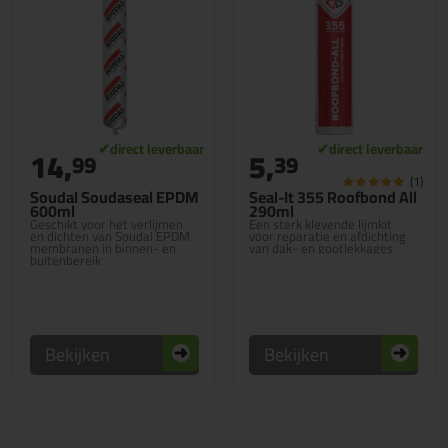
14,
5,
99
39
(1)
Soudal Soudaseal EPDM
Seal-It 355 Roofbond All
600ml
290ml
Geschikt voor het verlijmen
Een sterk klevende lijmkit
en dichten van Soudal EPDM
voor reparatie en afdichting
membranen in binnen- en
van dak- en gootlekkages
buitenbereik
Bekijken
Bekijken