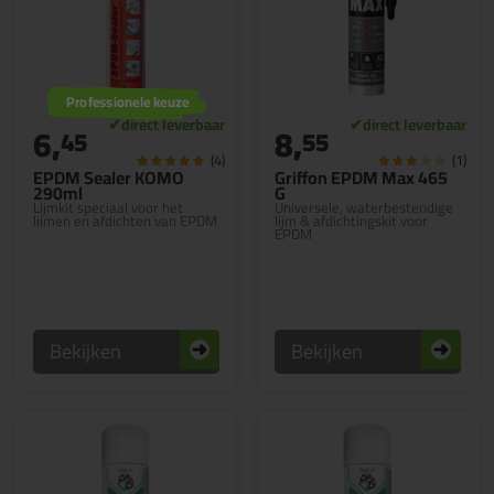
Professionele keuze
6,
8,
45
55
(4)
(1)
EPDM Sealer KOMO
Griffon EPDM Max 465
290ml
G
Lijmkit speciaal voor het
Universele, waterbestendige
lijmen en afdichten van EPDM
lijm & afdichtingskit voor
EPDM
Bekijken
Bekijken