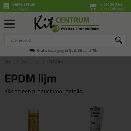
Bestelstatus
0 producten
of inloggen
in winkelwagen
Gratis
bezorging
in NL & BE
vanaf
75,-
Home
Overige lijm
EPDM lijm
EPDM lijm
Klik op een product voor details