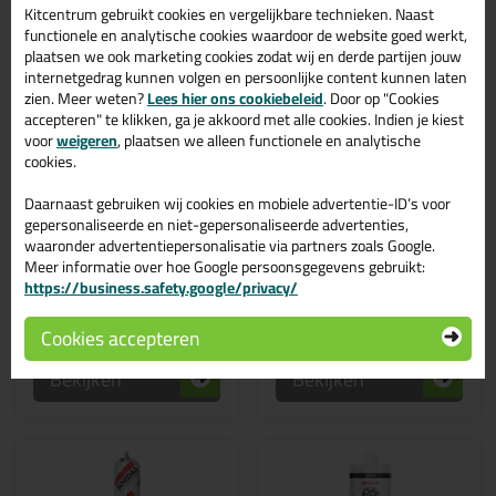
Kitcentrum gebruikt cookies en vergelijkbare technieken. Naast
functionele en analytische cookies waardoor de website goed werkt,
plaatsen we ook marketing cookies zodat wij en derde partijen jouw
internetgedrag kunnen volgen en persoonlijke content kunnen laten
zien. Meer weten?
Lees hier ons cookiebeleid
. Door op "Cookies
accepteren" te klikken, ga je akkoord met alle cookies. Indien je kiest
voor
weigeren
, plaatsen we alleen functionele en analytische
9,
7,
99
95
cookies.
Bostik EPDM Dak lijmkit
Soudal Silirub EPDM
Daarnaast gebruiken wij cookies en mobiele advertentie-ID’s voor
290ml
300ml
gepersonaliseerde en niet-gepersonaliseerde advertenties,
Zeer geschikt voor EPDM
Speciaal voor EPDM!
waaronder advertentiepersonalisatie via partners zoals Google.
Meer informatie over hoe Google persoonsgegevens gebruikt:
https://business.safety.google/privacy/
Cookies accepteren
Bekijken
Bekijken