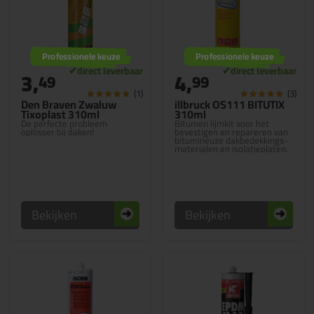
Professionele keuze
Professionele keuze
3,
4,
49
99
(1)
(3)
Den Braven Zwaluw
illbruck OS111 BITUTIX
Tixoplast 310ml
310ml
De perfecte probleem
Bitumen lijmkit voor het
oplosser bij daken!
bevestigen en repareren van
bitumineuze dakbedekkings-
materialen en isolatieplaten.
Bekijken
Bekijken