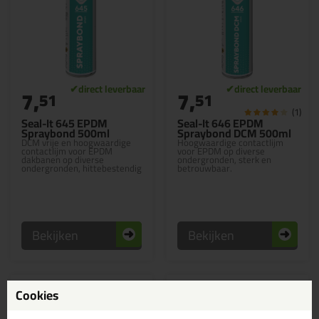
7,
7,
51
51
(1)
Seal-It 645 EPDM
Seal-It 646 EPDM
Spraybond 500ml
Spraybond DCM 500ml
DCM vrije en hoogwaardige
Hoogwaardige contactlijm
contactlijm voor EPDM
voor EPDM op diverse
dakbanen op diverse
ondergronden, sterk en
ondergronden, hittebestendig
betrouwbaar.
en verspuitbaar.
Bekijken
Bekijken
Cookies