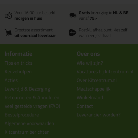
Voor 16:00 uur besteld
Gratis
bezorging in
NL & BE
morgen in huis
vanaf
75,-
Grootste assortiment
PostNL afhaalpunt: kies zelf
uit voorraad leverbaar
wanneer je afhaalt
Informatie
Over ons
Tips en tricks
Wie wij zijn?
Keuzehulpen
Vacatures bij kitcentrum.nl
Acties
Over Kitcentrum.nl
Levertijd & Bezorging
Maatschappelijk
Retourneren & Annuleren
Winkelmand
Veel gestelde vragen (FAQ)
Contact
Bestelprocedure
Leverancier worden?
Algemene voorwaarden
Kitcentrum berichten