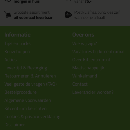
morgen in huis
vanaf
75,-
Grootste assortiment
PostNL afhaalpunt: kies zelf
uit voorraad leverbaar
wanneer je afhaalt
Informatie
Over ons
Tips en tricks
Wie wij zijn?
Keuzehulpen
Vacatures bij kitcentrum.nl
Acties
Over Kitcentrum.nl
Levertijd & Bezorging
Maatschappelijk
Retourneren & Annuleren
Winkelmand
Veel gestelde vragen (FAQ)
Contact
Bestelprocedure
Leverancier worden?
Algemene voorwaarden
Kitcentrum berichten
Cookies & privacy verklaring
Disclaimer