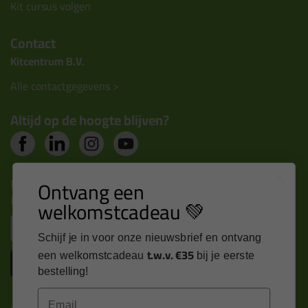
Kit cursus volgen
Contact
Kitcentrum B.V.
Alle contactgegevens >
Altijd op de hoogte blijven?
Nieuws, tips en exclusieve deals rechtstreeks in je
Ontvang een
inbox
welkomstcadeau 💚
Email
Schijf je in voor onze nieuwsbrief en ontvang
t.w.v. €35
een welkomstcadeau
bij je eerste
Inschrijven
bestelling!
Email