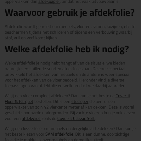
oppervlakken dan
afdekpapier
, omdat het vaak uitvouwbaar is.
Waarvoor gebruik je afdekfolie?
Afdekfolie wordt gebruikt om meubels, vloeren, ramen, kozijnen, etc. te
beschermen tijdens het schilderen of tijdens een verbouwing waarbij
stof, vuil en verf komt kijken.
Welke afdekfolie heb ik nodig?
Welke afdekfolie je nodig hebt hangt af van de situatie, we bieden
namelijk verschillende soorten afdekfolies aan. De ene is speciaal
ontwikkeld het afdekken van meubels en de andere is weer speciaal
voor het afdekken van de vloer bedoeld. Hieronder vind je diverse
toepassingen van afdekfolie en welk product we daarbij aanraden.
Wil jij een vloer compleet afdekken? Dan kun je het beste de
Cover-it
Floor & Parquet
bestellen. Dit is een
stucloper
die per rol een
oppervlakte van zo’n 42 vierkante meter af kan dekken. Deze is vooral
geschikt voor harde ondergronden. Bij zachte vloeren kun je ook kiezen
voor een
afdekvlies
zoals de
Cover-It Classic Soft
.
Wil jij een losse folie om meubels en dergelijke af te dekken? Dan kun je
het beste kiezen voor
SAM afdekfolie
. Dit is een dunne, doorzichtige
folie die je makkelijk over meubels en dergelijke uitrolt.