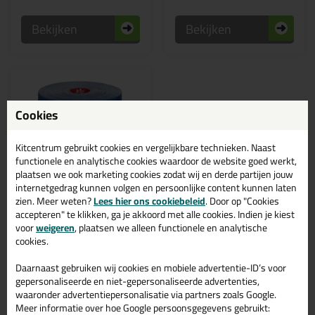
Bekijken
Bekijken
Cookies
Kitcentrum gebruikt cookies en vergelijkbare technieken. Naast
functionele en analytische cookies waardoor de website goed werkt,
plaatsen we ook marketing cookies zodat wij en derde partijen jouw
internetgedrag kunnen volgen en persoonlijke content kunnen laten
zien. Meer weten?
Lees hier ons cookiebeleid
. Door op "Cookies
3,
69
accepteren" te klikken, ga je akkoord met alle cookies. Indien je kiest
voor
weigeren
, plaatsen we alleen functionele en analytische
KIP 333 Masker met
cookies.
textieltape - 20mtr
Masker met hoogwaardige
Daarnaast gebruiken wij cookies en mobiele advertentie-ID’s voor
textieltape voor een snelle
maskering op uiteenlopende
gepersonaliseerde en niet-gepersonaliseerde advertenties,
ondergronden
waaronder advertentiepersonalisatie via partners zoals Google.
Meer informatie over hoe Google persoonsgegevens gebruikt: