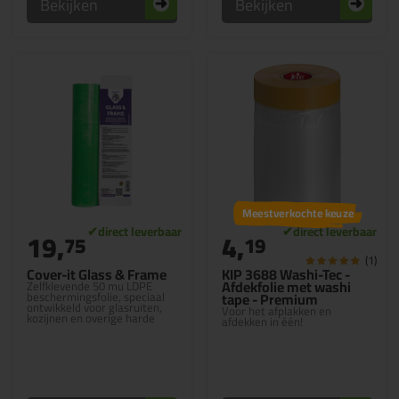
Bekijken
Bekijken
Meestverkochte keuze
19,
4,
75
19
(1)
Cover-it Glass & Frame
KIP 3688 Washi-Tec -
Afdekfolie met washi
Zelfklevende 50 mu LDPE
beschermingsfolie, speciaal
tape - Premium
ontwikkeld voor glasruiten,
Voor het afplakken en
kozijnen en overige harde
afdekken in één!
ondergronden te beschermen