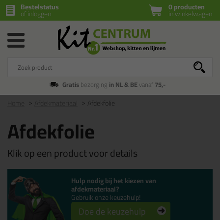
Bestelstatus
0 producten
of inloggen
in winkelwagen
Gratis
bezorging
in NL & BE
vanaf
75,-
Home
Afdekmateriaal
Afdekfolie
Afdekfolie
Klik op een product voor details
Hulp nodig bij het kiezen van
afdekmateriaal?
Gebruik onze keuzehulp!
Doe de keuzehulp