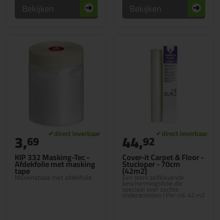
Bekijken
Bekijken
3,
44,
69
92
KIP 332 Masking-Tec -
Cover-it Carpet & Floor -
Afdekfolie met masking
Stucloper - 70cm
tape
(42m2)
Maskingtape met afdekfolie
Een sterk zelfklevende
beschermingsfolie die
speciaal voor zachte
ondergronden | Per rol: 42 m2