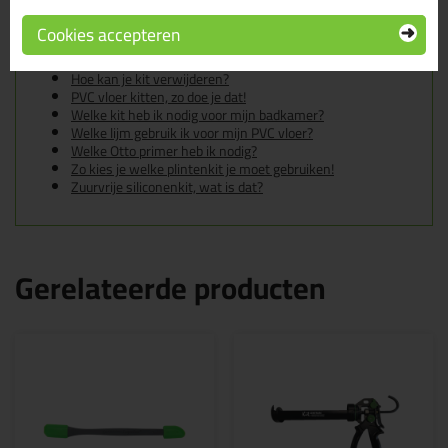
In de volgende blogs wordt dit product gebruikt:
De badkamer kitten? Lees hier hoe!
Cookies accepteren
Gietvloer kitten, zo doe je dat!
Hoe kan je een (kunststof) binnenkozijn afkitten?
Hoe kan je kit verwijderen?
PVC vloer kitten, zo doe je dat!
Welke kit heb ik nodig voor mijn badkamer?
Welke lijm gebruik ik voor mijn PVC vloer?
Welke Otto primer heb ik nodig?
Zo kies je welke plintenkit je moet gebruiken!
Zuurvrije siliconenkit, wat is dat?
Gerelateerde producten