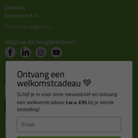
Contact
Kitcentrum B.V.
Alle contactgegevens >
Altijd op de hoogte blijven?
Nieuws, tips en exclusieve deals rechtstreeks in je
Ontvang een
inbox
welkomstcadeau 💚
Email
Schijf je in voor onze nieuwsbrief en ontvang
t.w.v. €35
een welkomstcadeau
bij je eerste
Inschrijven
bestelling!
Email
Kitcentrum is trots op: