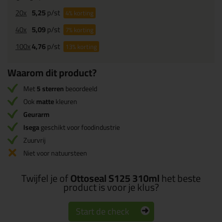
20x
5,25
p/st
4%
korting
40x
5,09
p/st
7%
korting
100x
4,76
p/st
13%
korting
Waarom dit product?
Met
5 sterren
beoordeeld
Ook
matte
kleuren
Geurarm
Isega
geschikt voor foodindustrie
Zuurvrij
Niet voor natuursteen
Twijfel je of
Ottoseal S125 310ml
het beste
product is voor je klus?
Start de check