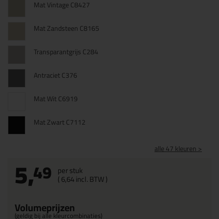
Mat Vintage C8427
Mat Zandsteen C8165
Transparantgrijs C284
Antraciet C376
Mat Wit C6919
Mat Zwart C7112
alle 47 kleuren >
5,
49
per stuk
(
6,
64
incl. BTW )
Volumeprijzen
(geldig bij alle kleurcombinaties)