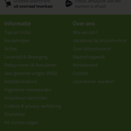
Grootste assortiment
PostNL afhaalpunt: kies zelf
uit voorraad leverbaar
wanneer je afhaalt
Informatie
Over ons
Tips en tricks
Wie wij zijn?
Keuzehulpen
Vacatures bij kitcentrum.nl
Acties
Over Kitcentrum.nl
Levertijd & Bezorging
Maatschappelijk
Retourneren & Annuleren
Winkelmand
Veel gestelde vragen (FAQ)
Contact
Bestelprocedure
Leverancier worden?
Algemene voorwaarden
Kitcentrum berichten
Cookies & privacy verklaring
Disclaimer
Kit cursus volgen