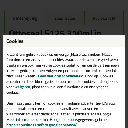
Omschrijving
Specificaties
Reviews (25)
Ottoseal S125 310ml in
Mat Sanitairgrijs C6834
Cookies
Zoek je kit in een specifieke kleur? Gevonden! Deze sanitairkit
Ottoseal S125 310ml in de kleur Mat Sanitairgrijs C6834 is te
Kitcentrum gebruikt cookies en vergelijkbare technieken. Naast
gebruiken voor verschillende toepassingen. Een duurzame en
functionele en analytische cookies waardoor de website goed werkt,
veelzijdige kit welke makkelijk te verwerken is. Perfect als je een
plaatsen we ook marketing cookies zodat wij en derde partijen jouw
bijpassende kleur zoekt met gegarandeerd een topresultaat.
internetgedrag kunnen volgen en persoonlijke content kunnen laten
Bestel de Ottoseal S125 310ml in kleur Mat Sanitairgrijs C6834
zien. Meer weten?
Lees hier ons cookiebeleid
. Door op "Cookies
vandaag nog! Op voorraad en op werkdagen besteld = morgen in
accepteren" te klikken, ga je akkoord met alle cookies. Indien je kiest
huis.
voor
weigeren
, plaatsen we alleen functionele en analytische
cookies.
Wil je meer weten over de toepassing en kenmerken van dit
product?
Lees alles over dit product >
Daarnaast gebruiken wij cookies en mobiele advertentie-ID’s voor
gepersonaliseerde en niet-gepersonaliseerde advertenties,
Tips & tricks voor Ottoseal S125
waaronder advertentiepersonalisatie via partners zoals Google.
Meer informatie over hoe Google persoonsgegevens gebruikt:
310ml
https://business.safety.google/privacy/